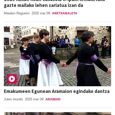
gazte mailako lehen sariatua izan da
Maialen Regueiro
2020 mar 09
ARETXABALETA
Emakumeen Egunean Aramaion egindako dantza
Julen Iriondo
2020 mar 09
ARAMAIO