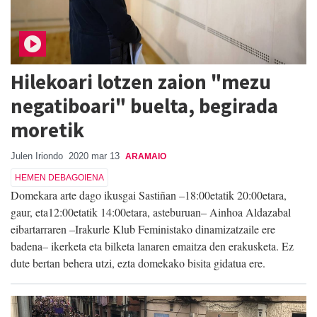
Hilekoari lotzen zaion "mezu
negatiboari" buelta, begirada
moretik
Julen Iriondo
2020 mar 13
ARAMAIO
HEMEN DEBAGOIENA
Domekara arte dago ikusgai Sastiñan –18:00etatik 20:00etara,
gaur, eta12:00etatik 14:00etara, asteburuan– Ainhoa Aldazabal
eibartarraren –Irakurle Klub Feministako dinamizatzaile ere
badena– ikerketa eta bilketa lanaren emaitza den erakusketa. Ez
dute bertan behera utzi, ezta domekako bisita gidatua ere.