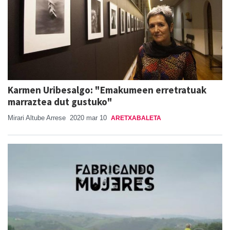
Karmen Uribesalgo: "Emakumeen erretratuak
marraztea dut gustuko"
Mirari Altube Arrese
2020 mar 10
ARETXABALETA