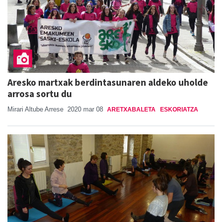
Aresko martxak berdintasunaren aldeko uholde
arrosa sortu du
Mirari Altube Arrese
2020 mar 08
ARETXABALETA
ESKORIATZA