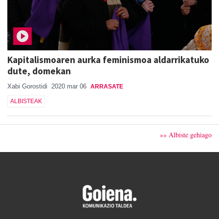
Kapitalismoaren aurka feminismoa aldarrikatuko
dute, domekan
Xabi Gorostidi
2020 mar 06
ARRASATE
ALBISTEAK
»» Albiste gehiago