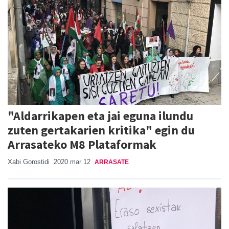
"Aldarrikapen eta jai eguna ilundu
zuten gertakarien kritika" egin du
Arrasateko M8 Plataformak
Xabi Gorostidi
2020 mar 12
ARRASATE