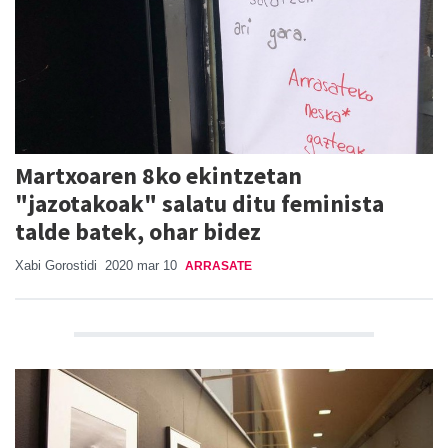
Martxoaren 8ko ekintzetan
"jazotakoak" salatu ditu feminista
talde batek, ohar bidez
Xabi Gorostidi
2020 mar 10
ARRASATE