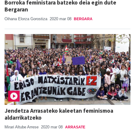
Borroka feministara batzeko deia egin dute
Bergaran
Oihana Elorza Gorostiza
2020 mar 08
BERGARA
Jendetza Arrasateko kaleetan feminismoa
aldarrikatzeko
Mirari Altube Arrese
2020 mar 08
ARRASATE