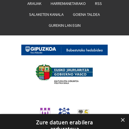
ARAUAK
HARREMANETARAKO
RSS
SALAKETEN KANALA
GOIENA TALDEA
GUREKIN LAN EGIN
×
Zure datuen erabilera