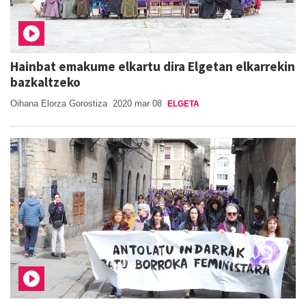
Hainbat emakume elkartu dira Elgetan elkarrekin
bazkaltzeko
Oihana Elorza Gorostiza
2020 mar 08
ELGETA