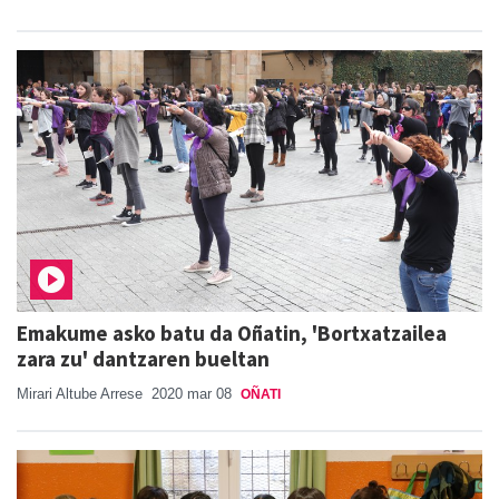
Emakume asko batu da Oñatin, 'Bortxatzailea
zara zu' dantzaren bueltan
Mirari Altube Arrese
2020 mar 08
OÑATI