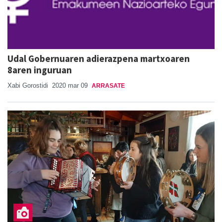
Udal Gobernuaren adierazpena martxoaren
8aren inguruan
Xabi Gorostidi
2020 mar 09
ARRASATE