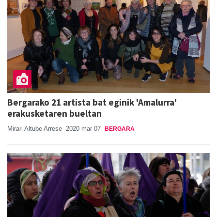
Bergarako 21 artista bat eginik 'Amalurra'
erakusketaren bueltan
Mirari Altube Arrese
2020 mar 07
BERGARA