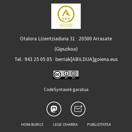
Otalora Lizentziaduna 31 · 20500 Arrasate
(Gipuzkoa)
Tel.: 943 25 05 05 · berriak[ABILDUA]goiena.eus
CodeSyntaxek garatua
HONI BURUZ
LEGE OHARRA
PUBLIZITATEA