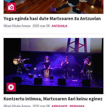
Yoga eginda hasi dute Martxoaren 8a Antzuolan
Mirari Altube Arrese
2020 mar 08
ANTZUOLA
Kontzertu intimoa, Martxoaren 8ari keinu eginez
Mirari Altube Arrese
2020 mar 08
ARRASATE
BERGARA