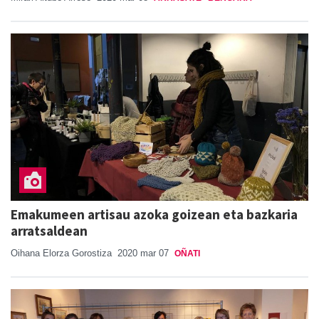
Emakumeen artisau azoka goizean eta bazkaria
arratsaldean
Oihana Elorza Gorostiza
2020 mar 07
OÑATI