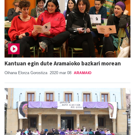
Kantuan egin dute Aramaioko bazkari morean
Oihana Elorza Gorostiza
2020 mar 08
ARAMAIO