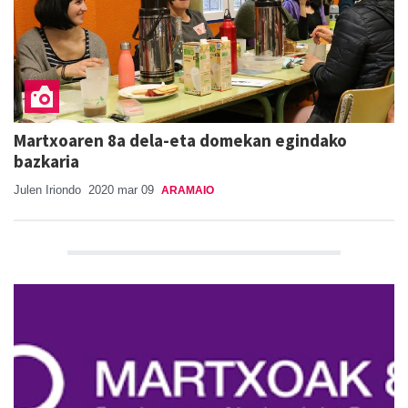
Martxoaren 8a dela-eta domekan egindako
bazkaria
Julen Iriondo
2020 mar 09
ARAMAIO