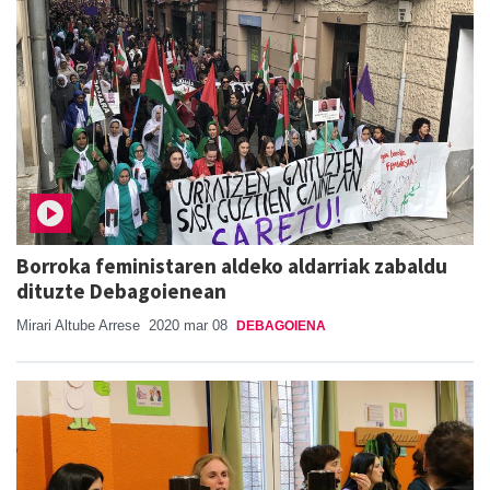
Borroka feministaren aldeko aldarriak zabaldu
dituzte Debagoienean
Mirari Altube Arrese
2020 mar 08
DEBAGOIENA