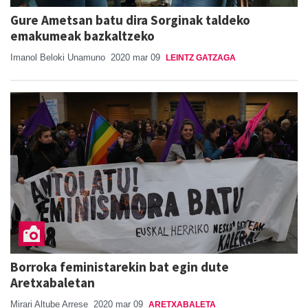
Gure Ametsan batu dira Sorginak taldeko
emakumeak bazkaltzeko
Imanol Beloki Unamuno
2020 mar 09
LEINTZ GATZAGA
Borroka feministarekin bat egin dute
Aretxabaletan
Mirari Altube Arrese
2020 mar 09
ARETXABALETA