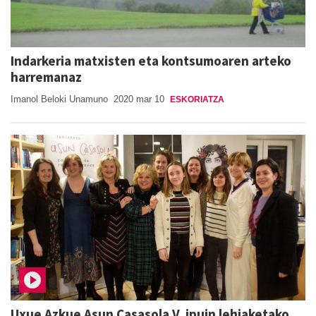
Indarkeria matxisten eta kontsumoaren arteko
harremanaz
Imanol Beloki Unamuno
2020 mar 10
ESKORIATZA
Uxue Azkue Asun Casasola V. ipuin lehiaketako