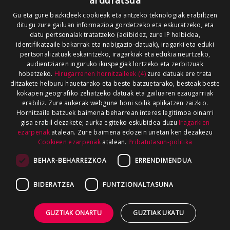
arduratsua
Gu eta gure bazkideek cookieak eta antzeko teknologiak erabiltzen
ditugu zure gailuan informazioa gordetzeko eta eskuratzeko, eta
datu pertsonalak tratatzeko (adibidez, zure IP helbidea,
identifikatzaile bakarrak eta nabigazio-datuak), iragarki eta eduki
pertsonalizatuak eskaintzeko, iragarkiak eta edukia neurtzeko,
audientziaren inguruko ikuspegiak lortzeko eta zerbitzuak
hobetzeko.
Hirugarrenen hornitzaileek (4)
zure datuak ere trata
ditzakete helburu hauetarako eta beste batzuetarako, besteak beste
kokapen geografiko zehatzeko datuak eta gailuaren ezaugarriak
erabiliz. Zure aukerak webgune honi soilik aplikatzen zaizkio.
Hornitzaile batzuek baimena beharrean interes legitimoa oinarri
gisa erabil dezakete; aurka egiteko eskubidea duzu
Iragarkien
ezarpenak
atalean. Zure baimena edozein unetan ken dezakezu
Cookieen ezarpenak
atalean.
Pribatutasun-politika
BEHAR-BEHARREZKOA
ERRENDIMENDUA
BIDERATZEA
FUNTZIONALTASUNA
GUZTIAK ONARTU
GUZTIAK UKATU