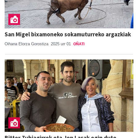
San Migel bixamoneko sokamuturreko argazkiak
Oihana Elorza Gorostiza
2025 urr 01
OÑATI
Bittor Zubiagirrek eta Jon Lasak egin dute