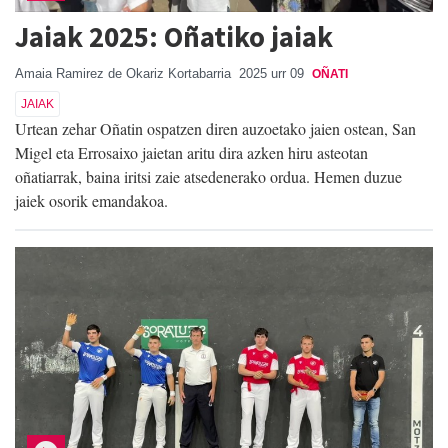
Jaiak 2025: Oñatiko jaiak
Amaia Ramirez de Okariz Kortabarria
2025 urr 09
OÑATI
JAIAK
Urtean zehar Oñatin ospatzen diren auzoetako jaien ostean, San
Migel eta Errosaixo jaietan aritu dira azken hiru asteotan
oñatiarrak, baina iritsi zaie atsedenerako ordua. Hemen duzue
jaiek osorik emandakoa.