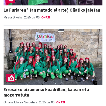
La Furiaren 'Han matado el arte', Oñatiko jaietan
Mireia Bikuña
2025 urr 06
OÑATI
Errosaixo bixamona: kuadrillan, kalean eta
mozorrotuta
Oihana Elorza Gorostiza
2025 urr 06
OÑATI