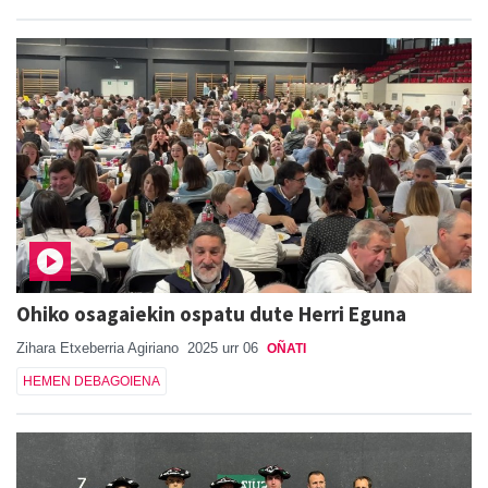
Ohiko osagaiekin ospatu dute Herri Eguna
Zihara Etxeberria Agiriano
2025 urr 06
OÑATI
HEMEN DEBAGOIENA