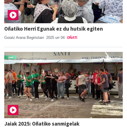
Oñatiko Herri Egunak ez du hutsik egiten
Goiatz Arana Begiristain
2025 urr 04
OÑATI
Jaiak 2025: Oñatiko sanmigelak