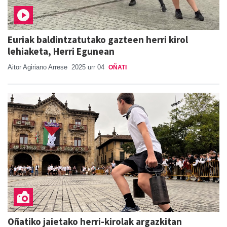
Euriak baldintzatutako gazteen herri kirol
lehiaketa, Herri Egunean
Aitor Agiriano Arrese
2025 urr 04
OÑATI
Oñatiko jaietako herri-kirolak argazkitan