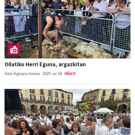
Oñatiko Herri Eguna, argazkitan
Aitor Agiriano Arrese
2025 urr 04
OÑATI