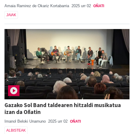
Amaia Ramirez de Okariz Kortabarria
2025 urr 02
OÑATI
JAIAK
Gazako Sol Band taldearen hitzaldi musikatua
izan da Oñatin
Imanol Beloki Unamuno
2025 urr 02
OÑATI
ALBISTEAK