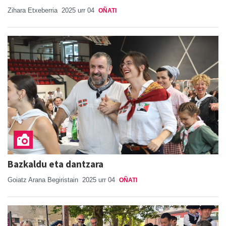
Zihara Etxeberria
2025 urr 04
OÑATI
Bazkaldu eta dantzara
Goiatz Arana Begiristain
2025 urr 04
OÑATI