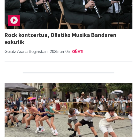
Rock kontzertua, Oñatiko Musika Bandaren
eskutik
Goiatz Arana Begiristain
2025 urr 05
OÑATI