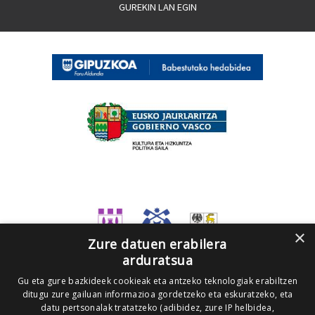
GUREKIN LAN EGIN
×
Zure datuen erabilera
arduratsua
Gu eta gure bazkideek cookieak eta antzeko teknologiak erabiltzen
ditugu zure gailuan informazioa gordetzeko eta eskuratzeko, eta
datu pertsonalak tratatzeko (adibidez, zure IP helbidea,