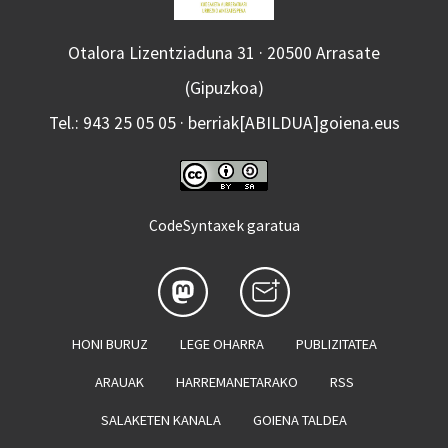
Otalora Lizentziaduna 31 · 20500 Arrasate
(Gipuzkoa)
Tel.: 943 25 05 05 · berriak[ABILDUA]goiena.eus
CodeSyntaxek garatua
HONI BURUZ
LEGE OHARRA
PUBLIZITATEA
ARAUAK
HARREMANETARAKO
RSS
SALAKETEN KANALA
GOIENA TALDEA