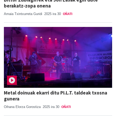
berakatz-zopa onena
Amaia Txintxurreta Guridi
2025 ira 30
OÑATI
Metal doinuak ekarri ditu PI.L.T. taldeak txosna
gunera
Oihana Elorza Gorostiza
2025 ira 30
OÑATI