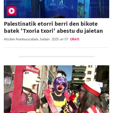
Palestinatik etorri berri den bikote
batek 'Txoria txori' abestu du jaietan
Aitziber Aranburuzabala Juldain
2025 urr 07
OÑATI