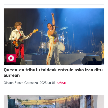
Queen-en tributu taldeak entzule asko izan ditu
aurrean
Oihana Elorza Gorostiza
2025 urr 01
OÑATI