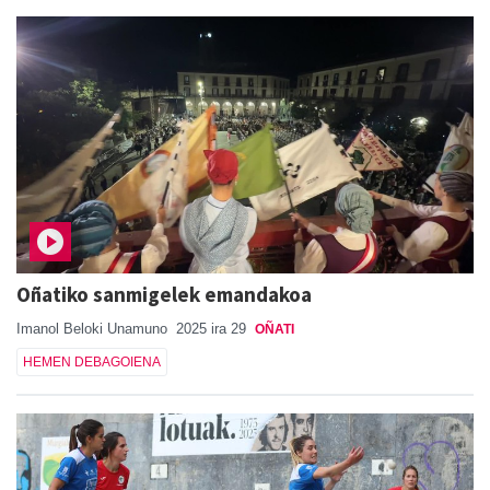
Oñatiko sanmigelek emandakoa
Imanol Beloki Unamuno
2025 ira 29
OÑATI
HEMEN DEBAGOIENA