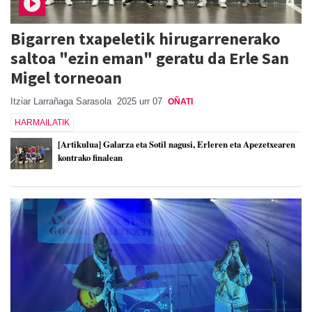
Bigarren txapeletik hirugarrenerako
saltoa "ezin eman" geratu da Erle San
Migel torneoan
Itziar Larrañaga Sarasola
2025 urr 07
OÑATI
HARMAILATIK
[Artikulua] Galarza eta Sotil nagusi, Erleren eta Apezetxearen
kontrako finalean