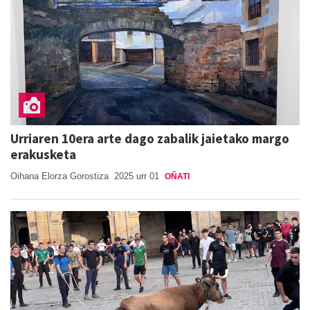
Urriaren 10era arte dago zabalik jaietako margo
erakusketa
Oihana Elorza Gorostiza
2025 urr 01
OÑATI