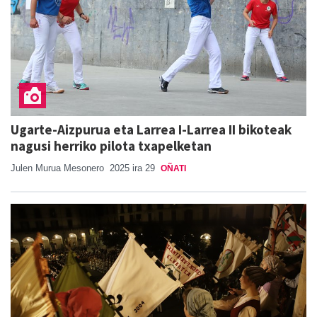
Ugarte-Aizpurua eta Larrea I-Larrea II bikoteak
nagusi herriko pilota txapelketan
Julen Murua Mesonero
2025 ira 29
OÑATI