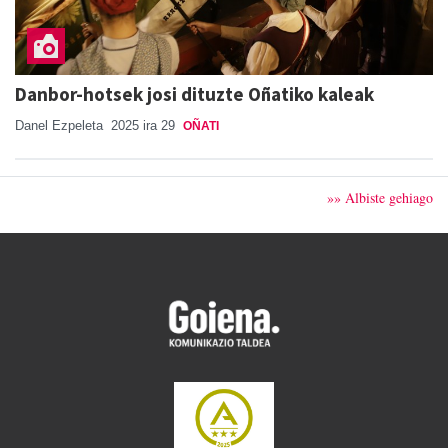
Danbor-hotsek josi dituzte Oñatiko kaleak
Danel Ezpeleta
2025 ira 29
OÑATI
»» Albiste gehiago