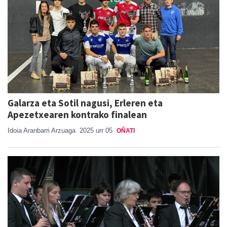
Galarza eta Sotil nagusi, Erleren eta
Apezetxearen kontrako finalean
Idoia Aranbarri Arzuaga
2025 urr 05
OÑATI