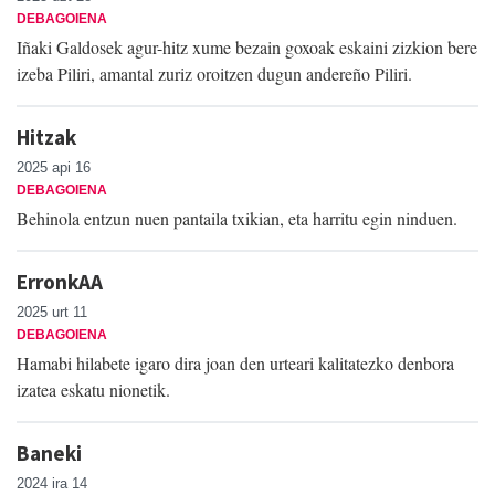
DEBAGOIENA
Iñaki Galdosek agur-hitz xume bezain goxoak eskaini zizkion bere
izeba Piliri, amantal zuriz oroitzen dugun andereño Piliri.
Hitzak
2025 api 16
DEBAGOIENA
Behinola entzun nuen pantaila txikian, eta harritu egin ninduen.
ErronkAA
2025 urt 11
DEBAGOIENA
Hamabi hilabete igaro dira joan den urteari kalitatezko denbora
izatea eskatu nionetik.
Baneki
2024 ira 14