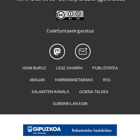
CodeSyntaxek garatua
HONI BURUZ
LEGE OHARRA
PUBLIZITATEA
ARAUAK
HARREMANETARAKO
RSS
SALAKETEN KANALA
GOIENA TALDEA
GUREKIN LAN EGIN