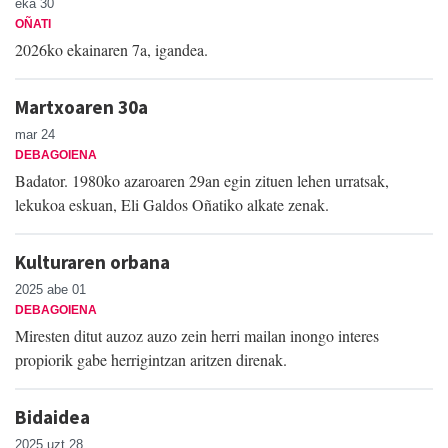
eka 30
OÑATI
2026ko ekainaren 7a, igandea.
Martxoaren 30a
mar 24
DEBAGOIENA
Badator. 1980ko azaroaren 29an egin zituen lehen urratsak,
lekukoa eskuan, Eli Galdos Oñatiko alkate zenak.
Kulturaren orbana
2025 abe 01
DEBAGOIENA
Miresten ditut auzoz auzo zein herri mailan inongo interes
propiorik gabe herrigintzan aritzen direnak.
Bidaidea
2025 uzt 28