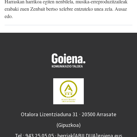
Harraskan harrikoa egiten nenbilela, musika-erreproduzitzaileak
erabaki zuen Zenbait bertso xelebre entzuteko unea zela. Ausaz
edo.
Otalora Lizentziaduna 31 · 20500 Arrasate
(Gipuzkoa)
Tel.: 943 25 05 05 · berriak[ABILDUA]goiena.eus