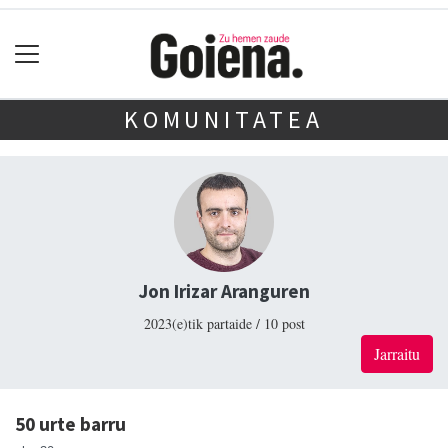
KOMUNITATEA
Jon Irizar Aranguren
2023(e)tik partaide / 10 post
Jarraitu
50 urte barru