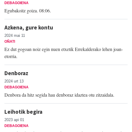
DEBAGOIENA
Egubakoitz goiza. 08:06.
Azkena, gure kontu
2024 mai 11
OÑATI
Ez dut gogoan noiz egin nuen etxetik Errekalderako lehen joan-
etorria.
Denboraz
2024 urt 13
DEBAGOIENA
Denbora da hitz segida hau denboraz idaztea otu zitzaidala.
Leihotik begira
2023 api 01
DEBAGOIENA