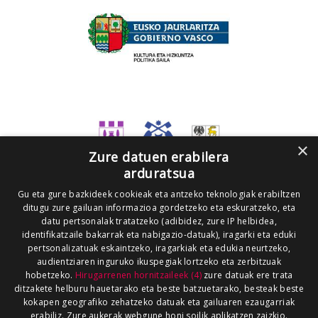
×
Zure datuen erabilera
arduratsua
Gu eta gure bazkideek cookieak eta antzeko teknologiak erabiltzen
ditugu zure gailuan informazioa gordetzeko eta eskuratzeko, eta
datu pertsonalak tratatzeko (adibidez, zure IP helbidea,
identifikatzaile bakarrak eta nabigazio-datuak), iragarki eta eduki
pertsonalizatuak eskaintzeko, iragarkiak eta edukia neurtzeko,
audientziaren inguruko ikuspegiak lortzeko eta zerbitzuak
hobetzeko.
Hirugarrenen hornitzaileek (4)
zure datuak ere trata
ditzakete helburu hauetarako eta beste batzuetarako, besteak beste
kokapen geografiko zehatzeko datuak eta gailuaren ezaugarriak
erabiliz. Zure aukerak webgune honi soilik aplikatzen zaizkio.