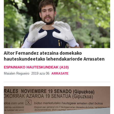
Aitor Fernandez atezaina domekako
hauteskundeetako lehendakariorde Arrasaten
ESPAINIAKO HAUTESKUNDEAK (A10)
Maialen Regueiro
2019 aza 06
ARRASATE