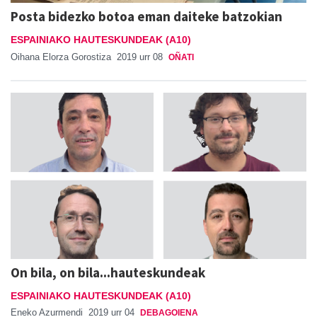
Posta bidezko botoa eman daiteke batzokian
ESPAINIAKO HAUTESKUNDEAK (A10)
Oihana Elorza Gorostiza
2019 urr 08
OÑATI
On bila, on bila...hauteskundeak
ESPAINIAKO HAUTESKUNDEAK (A10)
Eneko Azurmendi
2019 urr 04
DEBAGOIENA