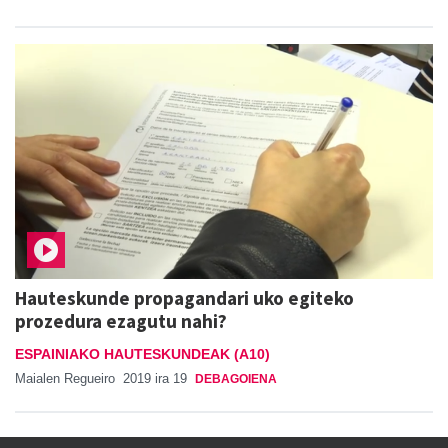
Hauteskunde propagandari uko egiteko
prozedura ezagutu nahi?
ESPAINIAKO HAUTESKUNDEAK (A10)
Maialen Regueiro
2019 ira 19
DEBAGOIENA