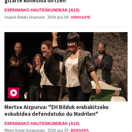
gizarte kohesioa lortzen"
ESPAINIAKO HAUTESKUNDEAK (A10)
Imanol Beloki Unamuno
2019 aza 04
ARRASATE
Mertxe Aizpurua: "EH Bilduk erabakitzeko
eskubidea defendatuko du Madrilen"
ESPAINIAKO HAUTESKUNDEAK (A10)
Miren Arregi Amasorrain
2019 aza 03
BERGARA