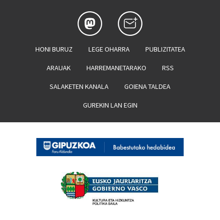
HONI BURUZ
LEGE OHARRA
PUBLIZITATEA
ARAUAK
HARREMANETARAKO
RSS
SALAKETEN KANALA
GOIENA TALDEA
GUREKIN LAN EGIN