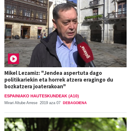
Mikel Lezamiz: "Jendea aspertuta dago
politikariekin eta horrek atzera eragingo du
bozkatzera joaterakoan"
ESPAINIAKO HAUTESKUNDEAK (A10)
Mirari Altube Arrese
2019 aza 07
DEBAGOIENA