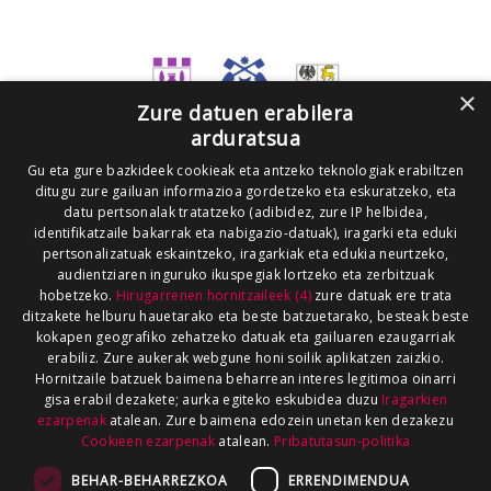
×
Zure datuen erabilera
arduratsua
Gu eta gure bazkideek cookieak eta antzeko teknologiak erabiltzen
ditugu zure gailuan informazioa gordetzeko eta eskuratzeko, eta
datu pertsonalak tratatzeko (adibidez, zure IP helbidea,
identifikatzaile bakarrak eta nabigazio-datuak), iragarki eta eduki
pertsonalizatuak eskaintzeko, iragarkiak eta edukia neurtzeko,
audientziaren inguruko ikuspegiak lortzeko eta zerbitzuak
hobetzeko.
Hirugarrenen hornitzaileek (4)
zure datuak ere trata
ditzakete helburu hauetarako eta beste batzuetarako, besteak beste
kokapen geografiko zehatzeko datuak eta gailuaren ezaugarriak
erabiliz. Zure aukerak webgune honi soilik aplikatzen zaizkio.
Hornitzaile batzuek baimena beharrean interes legitimoa oinarri
gisa erabil dezakete; aurka egiteko eskubidea duzu
Iragarkien
ezarpenak
atalean. Zure baimena edozein unetan ken dezakezu
Cookieen ezarpenak
atalean.
Pribatutasun-politika
BEHAR-BEHARREZKOA
ERRENDIMENDUA