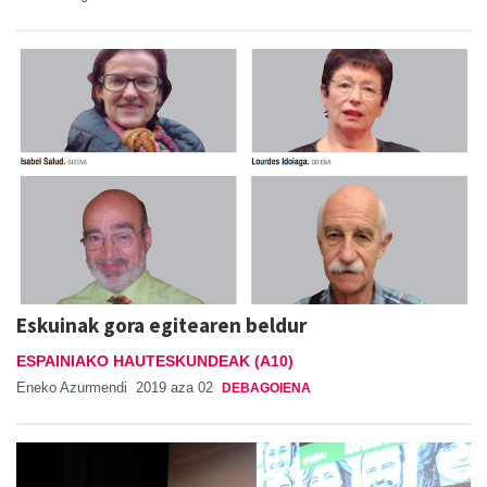
Eskuinak gora egitearen beldur
ESPAINIAKO HAUTESKUNDEAK (A10)
Eneko Azurmendi
2019 aza 02
DEBAGOIENA