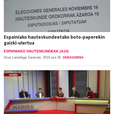
Espainiako hauteskundeetako boto-paperekin
gaizki-ulertua
ESPAINIAKO HAUTESKUNDEAK (A10)
Itziar Larrañaga Sarasola
2019 aza 06
DEBAGOIENA