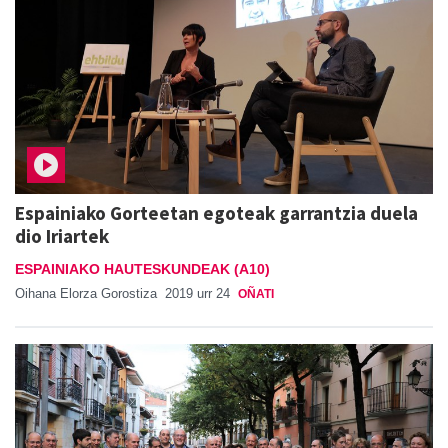
Espainiako Gorteetan egoteak garrantzia duela
dio Iriartek
ESPAINIAKO HAUTESKUNDEAK (A10)
Oihana Elorza Gorostiza
2019 urr 24
OÑATI