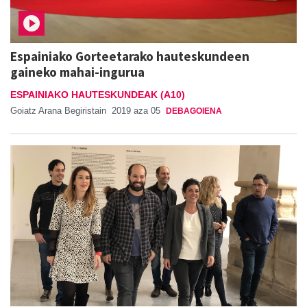
Espainiako Gorteetarako hauteskundeen
gaineko mahai-ingurua
ESPAINIAKO HAUTESKUNDEAK (A10)
Goiatz Arana Begiristain
2019 aza 05
DEBAGOIENA