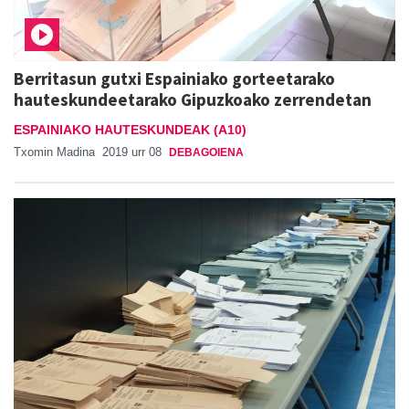
Berritasun gutxi Espainiako gorteetarako
hauteskundeetarako Gipuzkoako zerrendetan
ESPAINIAKO HAUTESKUNDEAK (A10)
Txomin Madina
2019 urr 08
DEBAGOIENA