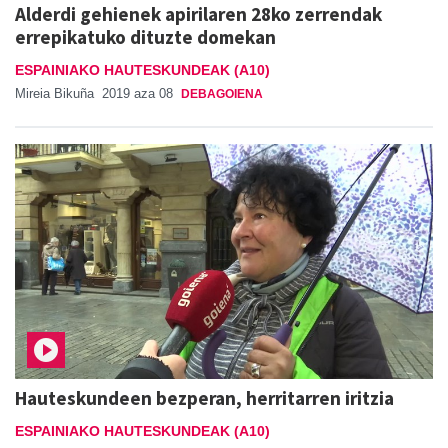
Alderdi gehienek apirilaren 28ko zerrendak
errepikatuko dituzte domekan
ESPAINIAKO HAUTESKUNDEAK (A10)
Mireia Bikuña
2019 aza 08
DEBAGOIENA
Hauteskundeen bezperan, herritarren iritzia
ESPAINIAKO HAUTESKUNDEAK (A10)