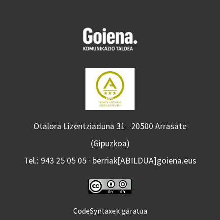
Otalora Lizentziaduna 31 · 20500 Arrasate
(Gipuzkoa)
Tel.: 943 25 05 05 · berriak[ABILDUA]goiena.eus
CodeSyntaxek garatua