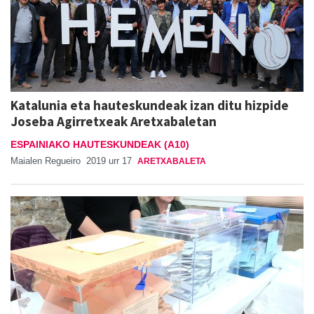
Katalunia eta hauteskundeak izan ditu hizpide
Joseba Agirretxeak Aretxabaletan
ESPAINIAKO HAUTESKUNDEAK (A10)
Maialen Regueiro
2019 urr 17
ARETXABALETA