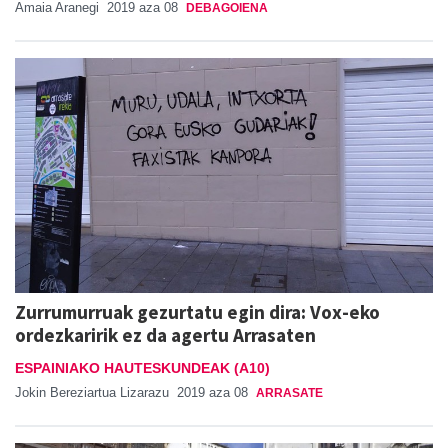
Amaia Aranegi
2019 aza 08
DEBAGOIENA
Zurrumurruak gezurtatu egin dira: Vox-eko
ordezkaririk ez da agertu Arrasaten
ESPAINIAKO HAUTESKUNDEAK (A10)
Jokin Bereziartua Lizarazu
2019 aza 08
ARRASATE