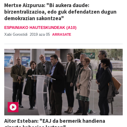
Mertxe Aizpurua: "Bi aukera daude:
birzentralizazioa, edo guk defendatzen dugun
demokrazian sakontzea"
ESPAINIAKO HAUTESKUNDEAK (A10)
Xabi Gorostidi
2019 aza 05
ARRASATE
Aitor Esteban: "EAJ da bermerik handiena