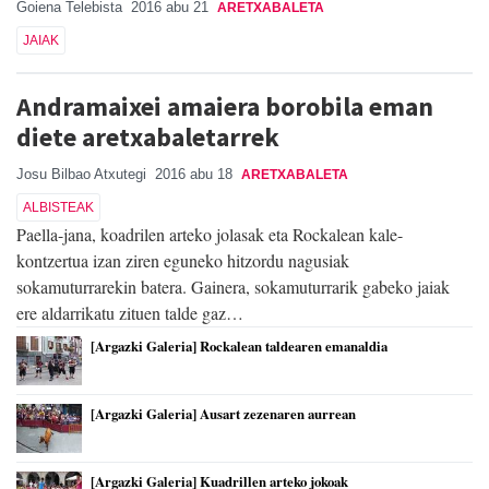
Goiena Telebista
2016 abu 21
ARETXABALETA
JAIAK
Andramaixei amaiera borobila eman
diete aretxabaletarrek
Josu Bilbao Atxutegi
2016 abu 18
ARETXABALETA
ALBISTEAK
Paella-jana, koadrilen arteko jolasak eta Rockalean kale-
kontzertua izan ziren eguneko hitzordu nagusiak
sokamuturrarekin batera. Gainera, sokamuturrarik gabeko jaiak
ere aldarrikatu zituen talde gaz…
[Argazki Galeria] Rockalean taldearen emanaldia
[Argazki Galeria] Ausart zezenaren aurrean
[Argazki Galeria] Kuadrillen arteko jokoak