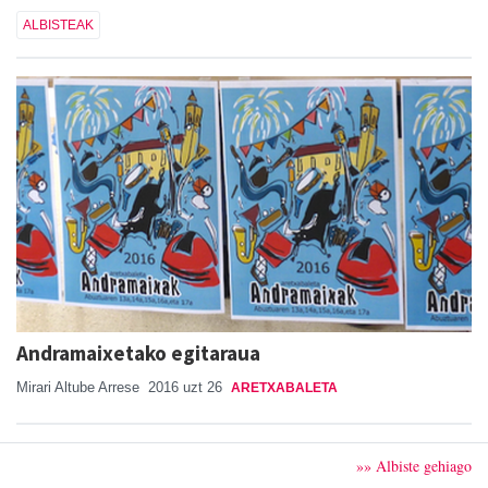
ALBISTEAK
Andramaixetako egitaraua
Mirari Altube Arrese
2016 uzt 26
ARETXABALETA
»» Albiste gehiago