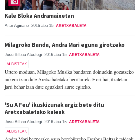
Kale Bloka Andramaixetan
Aitor Agiriano
2016 abu 15
ARETXABALETA
Milagroko Banda, Andra Mari eguna girotzeko
Josu Bilbao Atxutegi
2016 abu 15
ARETXABALETA
ALBISTEAK
Urtero moduan, Milagoko Musika bandaren doinuekin gozatzeko
aukera izan dute Aretxabaletako herritarrek. Hori bai, itzaletan
jarri behar izan dute eguzkiari aurre egiteko.
'Su A Feu' ikuskizunak argiz bete ditu
Aretxabaletako kaleak
Josu Bilbao Atxutegi
2016 abu 15
ARETXABALETA
ALBISTEAK
Andra Mari bezperako gaua borobiltzeko Deabru Beltzak taldeak