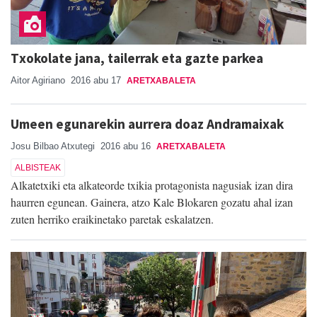
Txokolate jana, tailerrak eta gazte parkea
Aitor Agiriano
2016 abu 17
ARETXABALETA
Umeen egunarekin aurrera doaz Andramaixak
Josu Bilbao Atxutegi
2016 abu 16
ARETXABALETA
ALBISTEAK
Alkatetxiki eta alkateorde txikia protagonista nagusiak izan dira
haurren egunean. Gainera, atzo Kale Blokaren gozatu ahal izan
zuten herriko eraikinetako paretak eskalatzen.