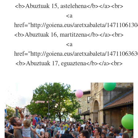
<b>Abuztuak 15, astelehena</b></a><br>
<a
href="http://goiena.eus/aretxabaleta/147110613
<b>Abuztuak 16, martitzena</b></a><br>
<a
href="http://goiena.eus/aretxabaleta/147110636
<b>Abuztuak 17, eguaztena</b></a><br>