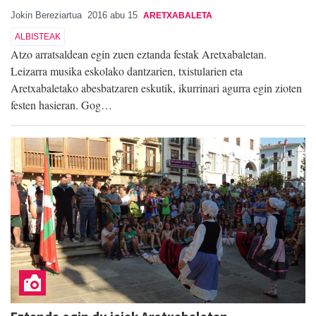
Jokin Bereziartua
2016 abu 15
ARETXABALETA
ALBISTEAK
Atzo arratsaldean egin zuen eztanda festak Aretxabaletan.
Leizarra musika eskolako dantzarien, txistularien eta
Aretxabaletako abesbatzaren eskutik, ikurrinari agurra egin zioten
festen hasieran. Gog…