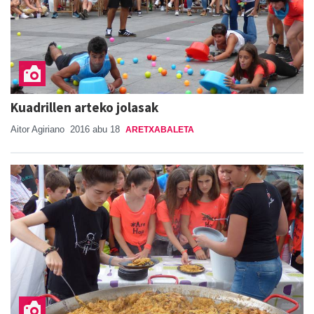
Kuadrillen arteko jolasak
Aitor Agiriano
2016 abu 18
ARETXABALETA