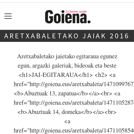
ARETXABALETAKO JAIAK 2016
Aretxabaletako jaietako egitaraua egunez
egun, argazki galeriak, bideoak eta beste
<h1>JAI-EGITARAUA</h1> <h2> <a
href="http://goiena.eus/aretxabaleta/147109976
<b>Abuztuak 13, zapatua</b></a><br> <a
href="http://goiena.eus/aretxabaleta/147110528
<b>Abuztuak 14, domeka</b></a><br>
<a
href="http://goiena.eus/aretxabaleta/147110585