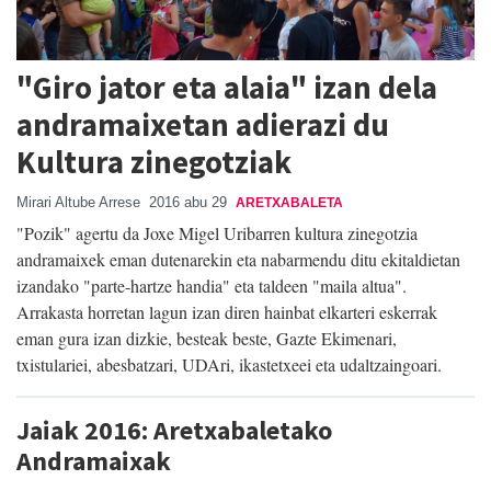
"Giro jator eta alaia" izan dela
andramaixetan adierazi du
Kultura zinegotziak
Mirari Altube Arrese
2016 abu 29
ARETXABALETA
"Pozik" agertu da Joxe Migel Uribarren kultura zinegotzia
andramaixek eman dutenarekin eta nabarmendu ditu ekitaldietan
izandako "parte-hartze handia" eta taldeen "maila altua".
Arrakasta horretan lagun izan diren hainbat elkarteri eskerrak
eman gura izan dizkie, besteak beste, Gazte Ekimenari,
txistulariei, abesbatzari, UDAri, ikastetxeei eta udaltzaingoari.
Jaiak 2016: Aretxabaletako
Andramaixak