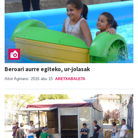
Beroari aurre egiteko, ur-jolasak
Aitor Agiriano
2016 abu 15
ARETXABALETA