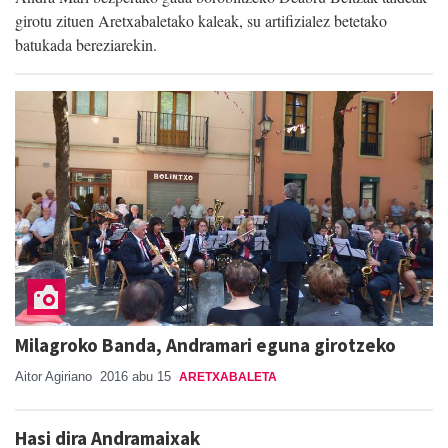
girotu zituen Aretxabaletako kaleak, su artifizialez betetako
batukada bereziarekin.
Milagroko Banda, Andramari eguna girotzeko
Aitor Agiriano
2016 abu 15
ARETXABALETA
Hasi dira Andramaixak