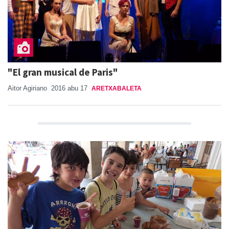
"El gran musical de Paris"
Aitor Agiriano
2016 abu 17
ARETXABALETA