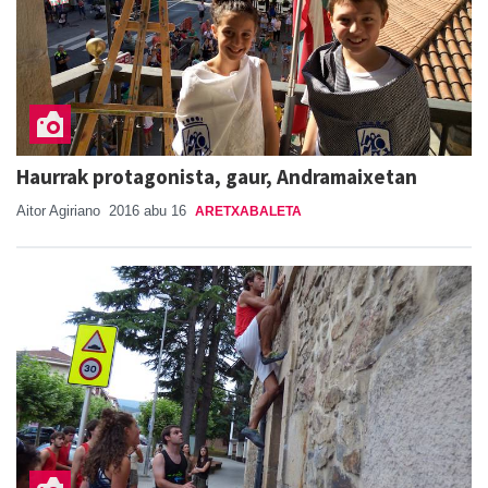
Haurrak protagonista, gaur, Andramaixetan
Aitor Agiriano
2016 abu 16
ARETXABALETA