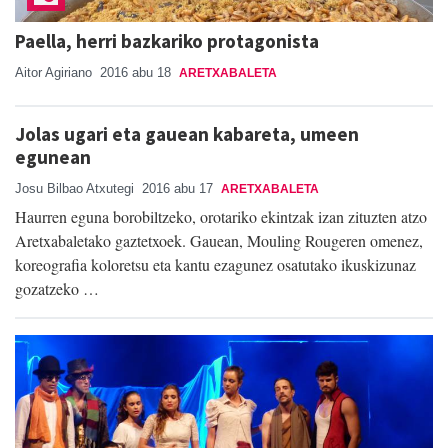
Paella, herri bazkariko protagonista
Aitor Agiriano
2016 abu 18
ARETXABALETA
Jolas ugari eta gauean kabareta, umeen
egunean
Josu Bilbao Atxutegi
2016 abu 17
ARETXABALETA
Haurren eguna borobiltzeko, orotariko ekintzak izan zituzten atzo
Aretxabaletako gaztetxoek. Gauean, Mouling Rougeren omenez,
koreografia koloretsu eta kantu ezagunez osatutako ikuskizunaz
gozatzeko …