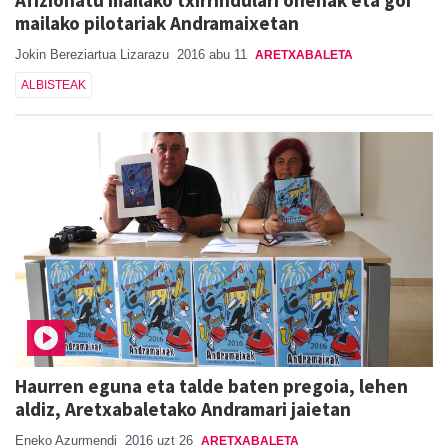
Afizionatu mailako txirrindulari onenak eta goi
mailako pilotariak Andramaixetan
Jokin Bereziartua Lizarazu
2016 abu 11
ARETXABALETA
ALBISTEAK
Haurren eguna eta talde baten pregoia, lehen
aldiz, Aretxabaletako Andramari jaietan
Eneko Azurmendi
2016 uzt 26
ARETXABALETA