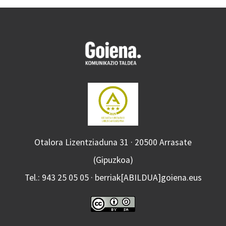
Otalora Lizentziaduna 31 · 20500 Arrasate
(Gipuzkoa)
Tel.: 943 25 05 05 · berriak[ABILDUA]goiena.eus