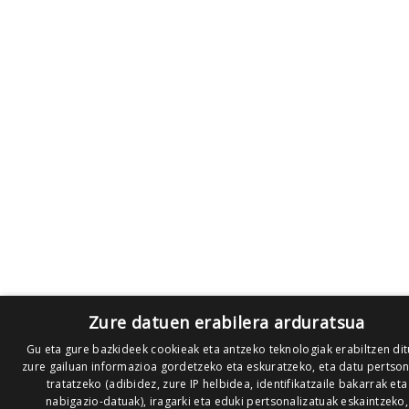
Zure datuen erabilera arduratsua
Gu eta gure bazkideek cookieak eta antzeko teknologiak erabiltzen di
zure gailuan informazioa gordetzeko eta eskuratzeko, eta datu pertso
tratatzeko (adibidez, zure IP helbidea, identifikatzaile bakarrak eta
nabigazio-datuak), iragarki eta eduki pertsonalizatuak eskaintzeko,