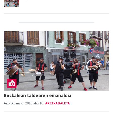
Rockalean taldearen emanaldia
Aitor Agiriano
2016 abu 18
ARETXABALETA