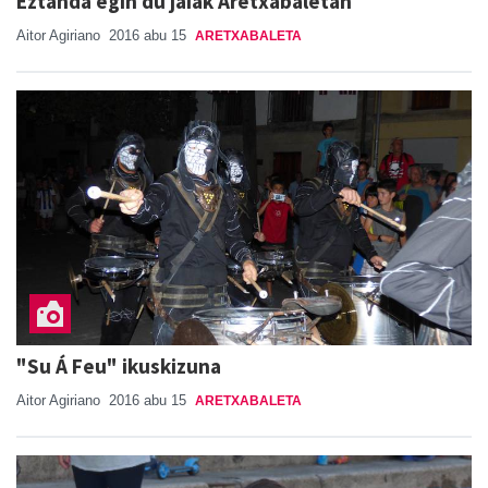
Eztanda egin du jaiak Aretxabaletan
Aitor Agiriano
2016 abu 15
ARETXABALETA
"Su Á Feu" ikuskizuna
Aitor Agiriano
2016 abu 15
ARETXABALETA