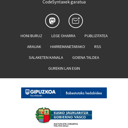
CodeSyntaxek garatua
HONI BURUZ
LEGE OHARRA
PUBLIZITATEA
ARAUAK
HARREMANETARAKO
RSS
SALAKETEN KANALA
GOIENA TALDEA
GUREKIN LAN EGIN