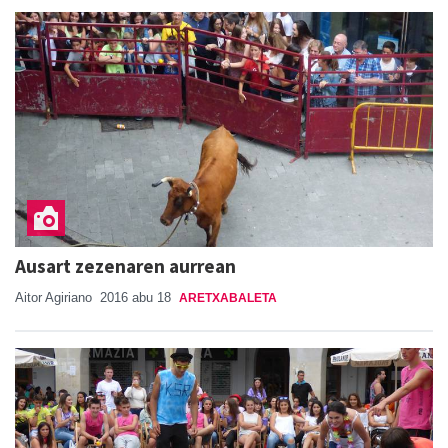
Ausart zezenaren aurrean
Aitor Agiriano
2016 abu 18
ARETXABALETA