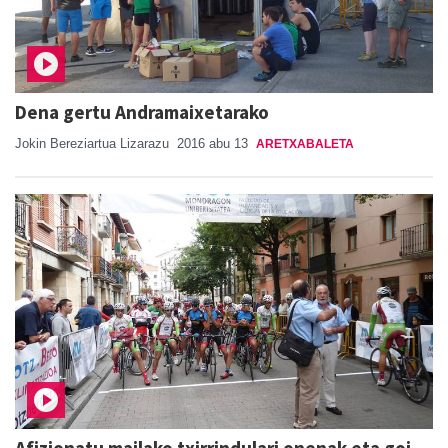
Dena gertu Andramaixetarako
Jokin Bereziartua Lizarazu
2016 abu 13
ARETXABALETA