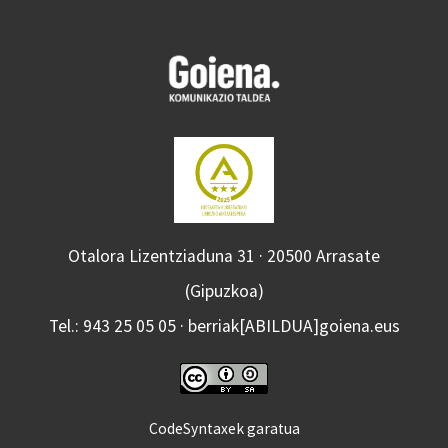
Otalora Lizentziaduna 31 · 20500 Arrasate
(Gipuzkoa)
Tel.: 943 25 05 05 · berriak[ABILDUA]goiena.eus
CodeSyntaxek garatua