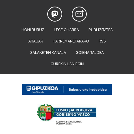
HONI BURUZ
LEGE OHARRA
PUBLIZITATEA
ARAUAK
HARREMANETARAKO
RSS
SALAKETEN KANALA
GOIENA TALDEA
GUREKIN LAN EGIN