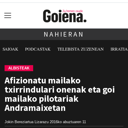
NAHIERAN
SAIOAK
PODCASTAK
TELEBISTA ZUZENEAN
IRRATI
ALBISTEAK
Afizionatu mailako
txirrindulari onenak eta goi
mailako pilotariak
Andramaixetan
Jokin Bereziartua Lizarazu
2016ko abuztuaren 11