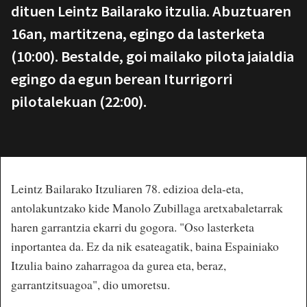
dituen Leintz Bailarako itzulia. Abuztuaren
16an, martitzena, egingo da lasterketa
(10:00). Bestalde, goi mailako pilota jaialdia
egingo da egun berean Iturrigorri
pilotalekuan (22:00).
Leintz Bailarako Itzuliaren 78. edizioa dela-eta,
antolakuntzako kide Manolo Zubillaga aretxabaletarrak
haren garrantzia ekarri du gogora. "Oso lasterketa
inportantea da. Ez da nik esateagatik, baina Espainiako
Itzulia baino zaharragoa da gurea eta, beraz,
garrantzitsuagoa", dio umoretsu.