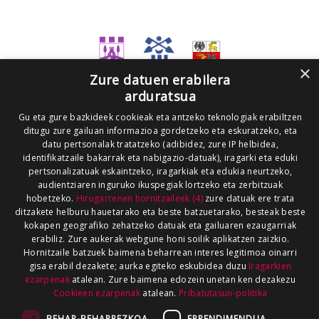
×
Zure datuen erabilera
arduratsua
Gu eta gure bazkideek cookieak eta antzeko teknologiak erabiltzen
ditugu zure gailuan informazioa gordetzeko eta eskuratzeko, eta
datu pertsonalak tratatzeko (adibidez, zure IP helbidea,
identifikatzaile bakarrak eta nabigazio-datuak), iragarki eta eduki
pertsonalizatuak eskaintzeko, iragarkiak eta edukia neurtzeko,
audientziaren inguruko ikuspegiak lortzeko eta zerbitzuak
hobetzeko.
Hirugarrenen hornitzaileek (4)
zure datuak ere trata
ditzakete helburu hauetarako eta beste batzuetarako, besteak beste
kokapen geografiko zehatzeko datuak eta gailuaren ezaugarriak
erabiliz. Zure aukerak webgune honi soilik aplikatzen zaizkio.
Hornitzaile batzuek baimena beharrean interes legitimoa oinarri
gisa erabil dezakete; aurka egiteko eskubidea duzu
Iragarkien
ezarpenak
atalean. Zure baimena edozein unetan ken dezakezu
Cookieen ezarpenak
atalean.
Pribatutasun-politika
BEHAR-BEHARREZKOA
ERRENDIMENDUA