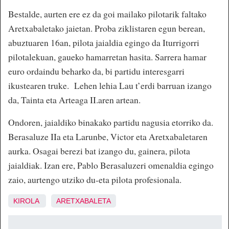
Bestalde, aurten ere ez da goi mailako pilotarik faltako
Aretxabaletako jaietan. Proba ziklistaren egun berean,
abuztuaren 16an, pilota jaialdia egingo da Iturrigorri
pilotalekuan, gaueko hamarretan hasita. Sarrera hamar
euro ordaindu beharko da, bi partidu interesgarri
ikustearen truke. Lehen lehia Lau t’erdi barruan izango
da, Tainta eta Arteaga II.aren artean.
Ondoren, jaialdiko binakako partidu nagusia etorriko da.
Berasaluze IIa eta Larunbe, Victor eta Aretxabaletaren
aurka. Osagai berezi bat izango du, gainera, pilota
jaialdiak. Izan ere, Pablo Berasaluzeri omenaldia egingo
zaio, aurtengo utziko du-eta pilota profesionala.
KIROLA
ARETXABALETA