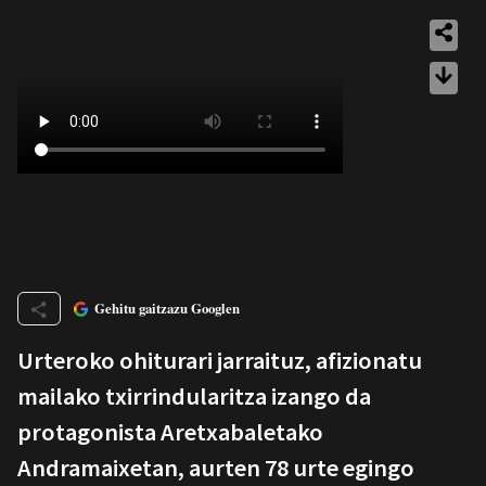
Gehitu gaitzazu Googlen
Urteroko ohiturari jarraituz, afizionatu
mailako txirrindularitza izango da
protagonista Aretxabaletako
Andramaixetan, aurten 78 urte egingo