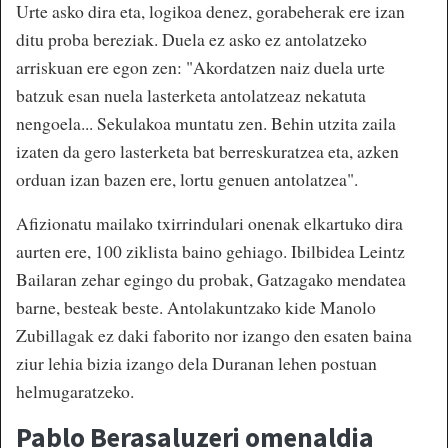
Urte asko dira eta, logikoa denez, gorabeherak ere izan
ditu proba bereziak. Duela ez asko ez antolatzeko
arriskuan ere egon zen: "Akordatzen naiz duela urte
batzuk esan nuela lasterketa antolatzeaz nekatuta
nengoela... Sekulakoa muntatu zen. Behin utzita zaila
izaten da gero lasterketa bat berreskuratzea eta, azken
orduan izan bazen ere, lortu genuen antolatzea".
Afizionatu mailako txirrindulari onenak elkartuko dira
aurten ere, 100 ziklista baino gehiago. Ibilbidea Leintz
Bailaran zehar egingo du probak, Gatzagako mendatea
barne, besteak beste. Antolakuntzako kide Manolo
Zubillagak ez daki faborito nor izango den esaten baina
ziur lehia bizia izango dela Duranan lehen postuan
helmugaratzeko.
Pablo Berasaluzeri omenaldia