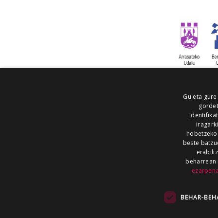
Gu eta gure
gordet
identifika
iragark
hobetzeko
beste batzu
erabili
beharrean 
ezarpen
AIARALDEA
AIKOR
AIURRI
ALEA
BEGITU
ERRAN
EUSKALERRIA IRRA
BEHAR-BEH
KRONIKA
MAILOPE
NOAUA
O