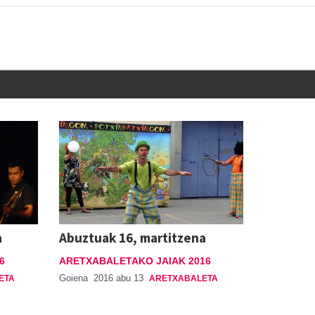
a
Abuztuak 16, martitzena
6
ARETXABALETAKO JAIAK 2016
Goiena
2016 abu 13
ETA
ARETXABALETA