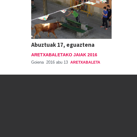
Abuztuak 17, eguaztena
ARETXABALETAKO JAIAK 2016
Goiena
2016 abu 13
ARETXABALETA