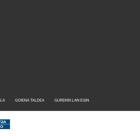
ALA
GOIENA TALDEA
GUREKIN LAN EGIN