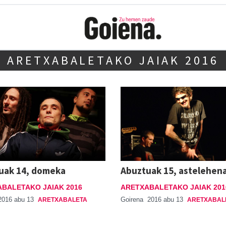
ARETXABALETAKO JAIAK 2016
uak 14, domeka
Abuztuak 15, astelehen
BALETAKO JAIAK 2016
ARETXABALETAKO JAIAK 201
2016 abu 13
Goirena
2016 abu 13
ARETXABALETA
ARETXABAL