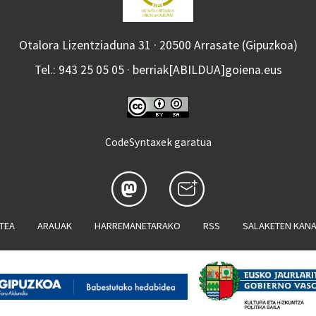
Otalora Lizentziaduna 31 · 20500 Arrasate (Gipuzkoa)
Tel.: 943 25 05 05 · berriak[ABILDUA]goiena.eus
CodeSyntaxek garatua
ATEA
ARAUAK
HARREMANETARAKO
RSS
SALAKETEN KAN