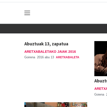
Abuztuak 13, zapatua
ARETXABALETAKO JAIAK 2016
Goirena
2016 abu 13
ARETXABALETA
Abuzt
ARETXA
Goiena