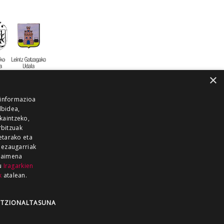
×
 informazioa
lbidea,
skaintzeko,
rbitzuak
etarako eta
 ezaugarriak
 baimena
zu
Iragarkien
k
atalean.
EITIA GUKA
AZKOITIA GUKA
BARRENA
GUKA
GUKA TELEBISTA
HIRUKA
TZIONALTASUNA
Z GUKA
ZUMAIA GUKA
28 KANALA