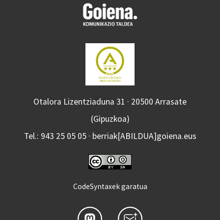
Otalora Lizentziaduna 31 · 20500 Arrasate
(Gipuzkoa)
Tel.: 943 25 05 05 · berriak[ABILDUA]goiena.eus
CodeSyntaxek garatua