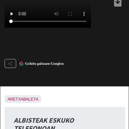
Gehitu gaitzazu Googlen
ARETXABALETA
ALBISTEAK ESKUKO
TELEFONOAN