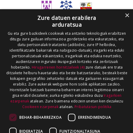
×
Zure datuen erabilera
arduratsua
Gu eta gure bazkideek cookieak eta antzeko teknologiak erabiltzen
ditugu zure gailuan informazioa gordetzeko eta eskuratzeko, eta
datu pertsonalak tratatzeko (adibidez, zure IP helbidea,
identifikatzaile bakarrak eta nabigazio-datuak), iragarki eta eduki
pertsonalizatuak eskaintzeko, iragarkiak eta edukia neurtzeko,
audientziaren inguruko ikuspegiak lortzeko eta zerbitzuak
hobetzeko.
Hirugarrenen hornitzaileek (4)
zure datuak ere trata
ditzakete helburu hauetarako eta beste batzuetarako, besteak beste
kokapen geografiko zehatzeko datuak eta gailuaren ezaugarriak
erabiliz. Zure aukerak webgune honi soilik aplikatzen zaizkio.
Hornitzaile batzuek baimena beharrean interes legitimoa oinarri
gisa erabil dezakete; aurka egiteko eskubidea duzu
Iragarkien
ezarpenak
atalean. Zure baimena edozein unetan ken dezakezu
Cookieen ezarpenak
atalean.
Pribatutasun-politika
BEHAR-BEHARREZKOA
ERRENDIMENDUA
BIDERATZEA
FUNTZIONALTASUNA