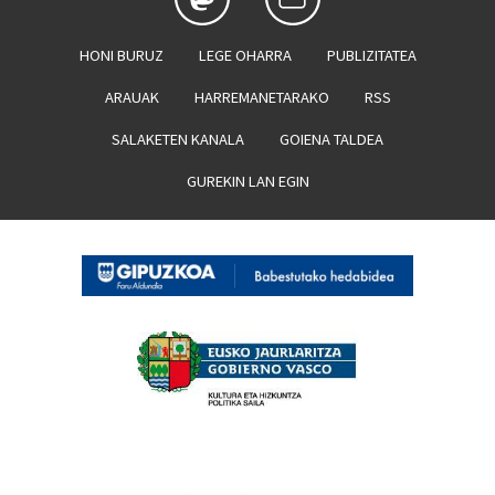
HONI BURUZ
LEGE OHARRA
PUBLIZITATEA
ARAUAK
HARREMANETARAKO
RSS
SALAKETEN KANALA
GOIENA TALDEA
GUREKIN LAN EGIN