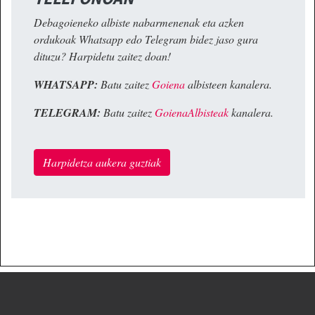
Debagoieneko albiste nabarmenenak eta azken
ordukoak Whatsapp edo Telegram bidez jaso gura
dituzu? Harpidetu zaitez doan!
WHATSAPP:
Batu zaitez
Goiena
albisteen kanalera.
TELEGRAM:
Batu zaitez
GoienaAlbisteak
kanalera.
Harpidetza aukera guztiak