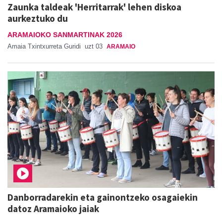
Zaunka taldeak 'Herritarrak' lehen diskoa
aurkeztuko du
ARAMAIOKO SANMARTINAK 2026
Amaia Txintxurreta Guridi
uzt 03
ARAMAIO
Danborradarekin eta gainontzeko osagaiekin
datoz Aramaioko jaiak