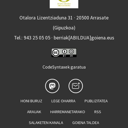
Otalora Lizentziaduna 31 · 20500 Arrasate
(Gipuzkoa)
Tel.: 943 25 05 05 · berriak[ABILDUA]goiena.eus
CodeSyntaxek garatua
HONI BURUZ
LEGE OHARRA
PUBLIZITATEA
ARAUAK
HARREMANETARAKO
RSS
SALAKETEN KANALA
GOIENA TALDEA