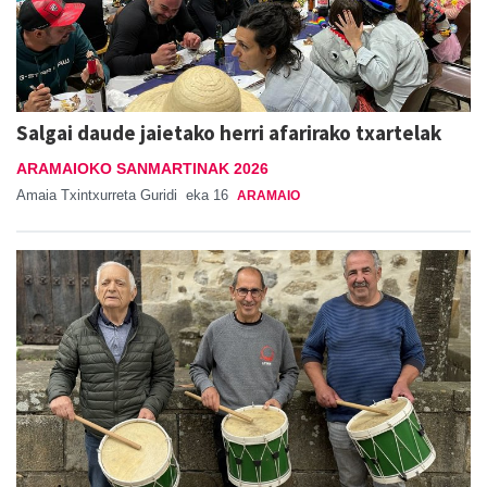
Salgai daude jaietako herri afarirako txartelak
ARAMAIOKO SANMARTINAK 2026
Amaia Txintxurreta Guridi
eka 16
ARAMAIO