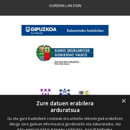
GUREKIN LAN EGIN
×
Zure datuen erabilera
arduratsua
Gu eta gure bazkideek cookieak eta antzeko teknologiak erabiltzen
ditugu zure gailuan informazioa gordetzeko eta eskuratzeko, eta
datu pertsonalak tratatzeko (adibidez, zure IP helbidea,