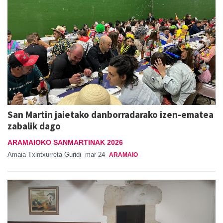
San Martin jaietako danborradarako izen-ematea
zabalik dago
ARAMAIOKO SANMARTINAK 2026
Amaia Txintxurreta Guridi
mar 24
ARAMAIO