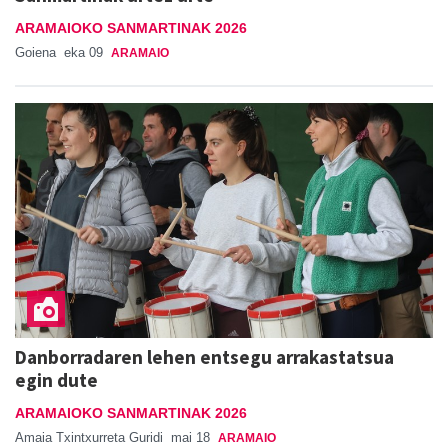
ARAMAIOKO SANMARTINAK 2026
Goiena
eka 09
ARAMAIO
Danborradaren lehen entsegu arrakastatsua
egin dute
ARAMAIOKO SANMARTINAK 2026
Amaia Txintxurreta Guridi
mai 18
ARAMAIO