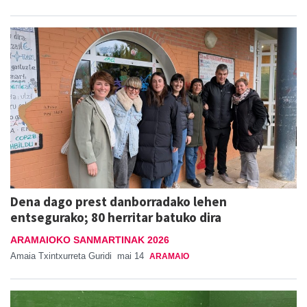
Dena dago prest danborradako lehen
entsegurako; 80 herritar batuko dira
ARAMAIOKO SANMARTINAK 2026
Amaia Txintxurreta Guridi
mai 14
ARAMAIO