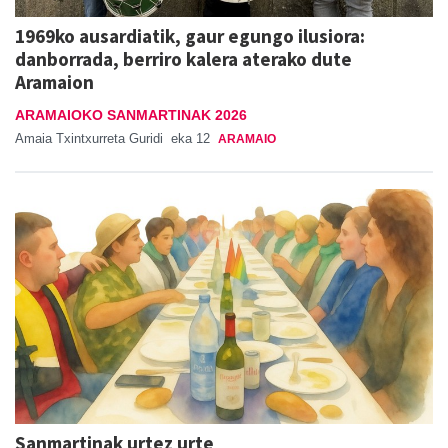
1969ko ausardiatik, gaur egungo ilusiora:
danborrada, berriro kalera aterako dute
Aramaion
ARAMAIOKO SANMARTINAK 2026
Amaia Txintxurreta Guridi
eka 12
ARAMAIO
Sanmartinak urtez urte