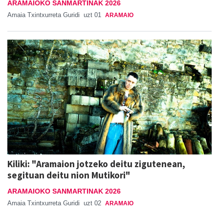
ARAMAIOKO SANMARTINAK 2026
Amaia Txintxurreta Guridi
uzt 01
ARAMAIO
Kiliki: "Aramaion jotzeko deitu zigutenean,
segituan deitu nion Mutikori"
ARAMAIOKO SANMARTINAK 2026
Amaia Txintxurreta Guridi
uzt 02
ARAMAIO