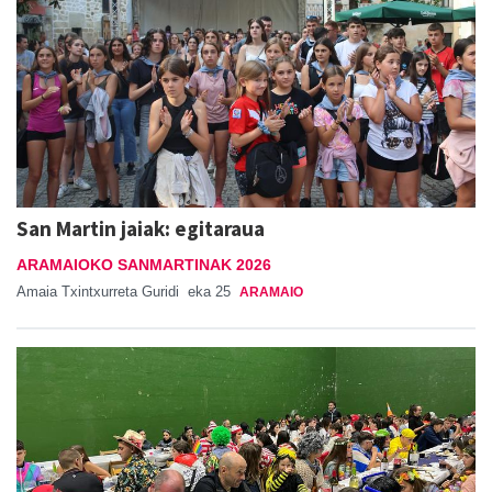
San Martin jaiak: egitaraua
ARAMAIOKO SANMARTINAK 2026
Amaia Txintxurreta Guridi
eka 25
ARAMAIO