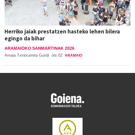
Herriko jaiak prestatzen hasteko lehen bilera
egingo da bihar
ARAMAIOKO SANMARTINAK 2026
Amaia Txintxurreta Guridi
ots 02
ARAMAIO