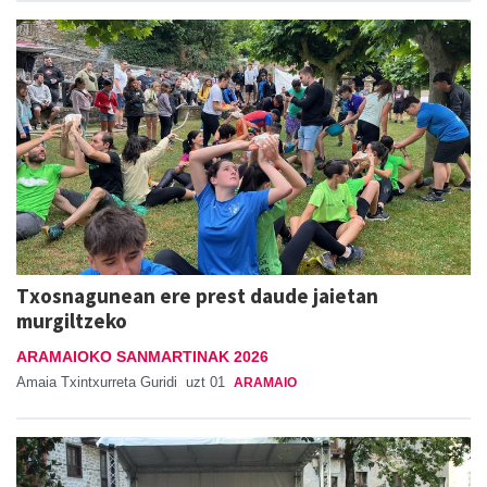
Txosnagunean ere prest daude jaietan
murgiltzeko
ARAMAIOKO SANMARTINAK 2026
Amaia Txintxurreta Guridi
uzt 01
ARAMAIO