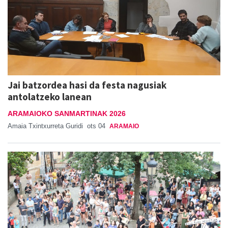
Jai batzordea hasi da festa nagusiak
antolatzeko lanean
ARAMAIOKO SANMARTINAK 2026
Amaia Txintxurreta Guridi
ots 04
ARAMAIO