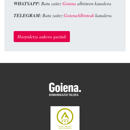
WHATSAPP:
Batu zaitez
Goiena
albisteen kanalera.
TELEGRAM:
Batu zaitez
GoienaAlbisteak
kanalera.
Harpidetza aukera guztiak