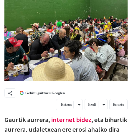
Gehitu gaitzazu Googlen
Entzun
Itzuli
Erraztu
Gaurtik aurrera,
internet bidez
, eta bihartik
aurrera, udaletxean ere erosi ahalko dira