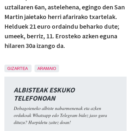
uztailaren 6an, astelehena, egingo den San
Martin jaietako herri afarirako txartelak.
Helduek 21 euro ordaindu beharko dute;
umeek, berriz, 11. Erosteko azken eguna
hilaren 30a izango da.
GIZARTEA
ARAMAIO
ALBISTEAK ESKUKO
TELEFONOAN
Debagoieneko albiste nabarmenenak eta azken
ordukoak Whatsapp edo Telegram bidez jaso gura
dituzu? Harpidetu zaitez doan!