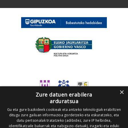
×
Zure datuen erabilera
arduratsua
Gu eta gure bazkideek cookieak eta antzeko teknologiak erabiltzen
ditugu zure gailuan informazioa gordetzeko eta eskuratzeko, eta
datu pertsonalak tratatzeko (adibidez, zure IP helbidea,
identifikatzaile bakarrak eta nabigazio-datuak), iragarki eta eduki