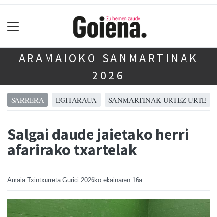
ARAMAIOKO SANMARTINAK
2026
SARRERA
EGITARAUA
SANMARTINAK URTEZ URTE
Salgai daude jaietako herri
afarirako txartelak
Amaia Txintxurreta Guridi
2026ko ekainaren 16a