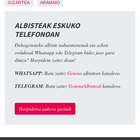
GIZARTEA
ARAMAIO
ALBISTEAK ESKUKO
TELEFONOAN
Debagoieneko albiste nabarmenenak eta azken
ordukoak Whatsapp edo Telegram bidez jaso gura
dituzu? Harpidetu zaitez doan!
WHATSAPP:
Batu zaitez
Goiena
albisteen kanalera.
TELEGRAM:
Batu zaitez
GoienaAlbisteak
kanalera.
Harpidetza aukera guztiak