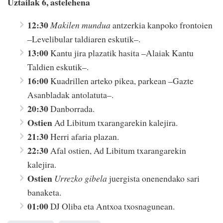
Uztailak 6, astelehena
12:30
Makilen mundua
antzerkia kanpoko frontoien
–Levelibular taldiaren eskutik–.
13:00
Kantu jira plazatik hasita –Alaiak Kantu
Taldien eskutik–.
16:00
Kuadrillen arteko pikea, parkean –Gazte
Asanbladak antolatuta–.
20:30
Danborrada.
Ostien
Ad Libitum txarangarekin kalejira.
21:30
Herri afaria plazan.
22:30
Afal ostien, Ad Libitum txarangarekin
kalejira.
Ostien
Urrezko gibela
juergista onenendako sari
banaketa.
01:00
DJ Oliba eta Antxoa txosnagunean.