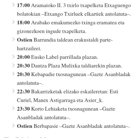
17:00
Aramaioko II. 3 txirlo txapelketa Etxaguengo
bolatokian –Etxango Txirluek elkartiek antolatuta–.
18:00
Arabako emakumezko txinga eramatea eta
gizonezkoen ingude txapelketa.
Ostien
Barrundia taldean erakustaldi parte-
hartzaileei.
20:00
Eusko Label parrillada plazan.
20:30
Dantza Plaza Mulixka taldiarekin plazan.
20:30
Kebapadie txosnagunean –Gazte Asanbladak
antolatuta–.
22:30
Bakarrizketak elizako eskaileretan: Esti
Curiel, Manex Astigarraga eta Asier_k.
23:30
Korto Lehiaketa txosnagunean –Gazte
Asanbladak antolatuta–.
Ostien
Berbapasie –Gazte Asanbladak antolatuta–.