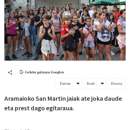
Gehitu gaitzazu Googlen
Entzun
Itzuli
Erraztu
Aramaioko San Martin jaiak ate joka daude
eta prest dago egitaraua.