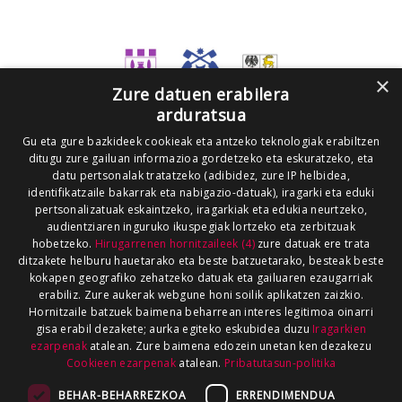
×
Zure datuen erabilera
arduratsua
Gu eta gure bazkideek cookieak eta antzeko teknologiak erabiltzen
ditugu zure gailuan informazioa gordetzeko eta eskuratzeko, eta
datu pertsonalak tratatzeko (adibidez, zure IP helbidea,
identifikatzaile bakarrak eta nabigazio-datuak), iragarki eta eduki
pertsonalizatuak eskaintzeko, iragarkiak eta edukia neurtzeko,
audientziaren inguruko ikuspegiak lortzeko eta zerbitzuak
hobetzeko.
Hirugarrenen hornitzaileek (4)
zure datuak ere trata
ditzakete helburu hauetarako eta beste batzuetarako, besteak beste
kokapen geografiko zehatzeko datuak eta gailuaren ezaugarriak
erabiliz. Zure aukerak webgune honi soilik aplikatzen zaizkio.
Hornitzaile batzuek baimena beharrean interes legitimoa oinarri
gisa erabil dezakete; aurka egiteko eskubidea duzu
Iragarkien
ezarpenak
atalean. Zure baimena edozein unetan ken dezakezu
Cookieen ezarpenak
atalean.
Pribatutasun-politika
BEHAR-BEHARREZKOA
ERRENDIMENDUA