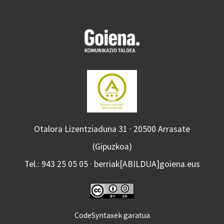
Otalora Lizentziaduna 31 · 20500 Arrasate
(Gipuzkoa)
Tel.: 943 25 05 05 · berriak[ABILDUA]goiena.eus
CodeSyntaxek garatua