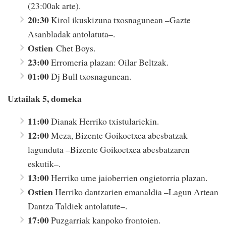
(23:00ak arte).
20:30
Kirol ikuskizuna txosnagunean –Gazte
Asanbladak antolatuta–.
Ostien
Chet Boys.
23:00
Erromeria plazan: Oilar Beltzak.
01:00
Dj Bull txosnagunean.
Uztailak 5, domeka
11:00
Dianak Herriko txistulariekin.
12:00
Meza, Bizente Goikoetxea abesbatzak
lagunduta –Bizente Goikoetxea abesbatzaren
eskutik–.
13:00
Herriko ume jaioberrien ongietorria plazan.
Ostien
Herriko dantzarien emanaldia –Lagun Artean
Dantza Taldiek antolatute–.
17:00
Puzgarriak kanpoko frontoien.