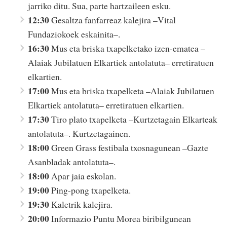
jarriko ditu. Sua, parte hartzaileen esku.
12:30
Gesaltza fanfarreaz kalejira –Vital
Fundaziokoek eskainita–.
16:30
Mus eta briska txapelketako izen-ematea –
Alaiak Jubilatuen Elkartiek antolatuta– erretiratuen
elkartien.
17:00
Mus eta briska txapelketa –Alaiak Jubilatuen
Elkartiek antolatuta– erretiratuen elkartien.
17:30
Tiro plato txapelketa –Kurtzetagain Elkarteak
antolatuta–. Kurtzetagainen.
18:00
Green Grass festibala txosnagunean –Gazte
Asanbladak antolatuta–.
18:00
Apar jaia eskolan.
19:00
Ping-pong txapelketa.
19:30
Kaletrik kalejira.
20:00
Informazio Puntu Morea biribilgunean