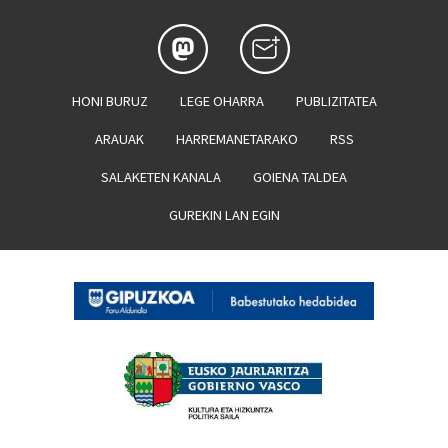
HONI BURUZ
LEGE OHARRA
PUBLIZITATEA
ARAUAK
HARREMANETARAKO
RSS
SALAKETEN KANALA
GOIENA TALDEA
GUREKIN LAN EGIN