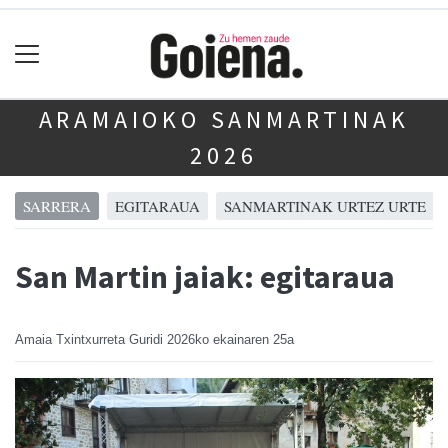
ARAMAIOKO SANMARTINAK
2026
SARRERA
EGITARAUA
SANMARTINAK URTEZ URTE
San Martin jaiak: egitaraua
Amaia Txintxurreta Guridi
2026ko ekainaren 25a