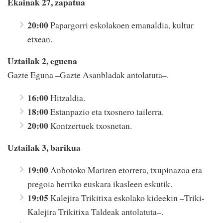
Ekainak 27, zapatua
20:00
Papargorri eskolakoen emanaldia, kultur
etxean.
Uztailak 2, eguena
Gazte Eguna –Gazte Asanbladak antolatuta–.
16:00
Hitzaldia.
18:00
Estanpazio eta txosnero tailerra.
20:00
Kontzertuek txosnetan.
Uztailak 3, barikua
19:00
Anbotoko Mariren etorrera, txupinazoa eta
pregoia herriko euskara ikasleen eskutik.
19:05
Kalejira Trikitixa eskolako kideekin –Triki-
Kalejira Trikitixa Taldeak antolatuta–.