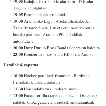
19:05
Kalejira Herriko txistulariekin –Txistulari
Taldeak antolatuta–.
19:05
Buruhandi eta erraldoiek.
19:30
Aramaioko Lagun Arteko Binakako XI.
Txapelketaren finala. Lau eta erdi barruko buruz
buruko partidua –Aramaio Pilota Taldiak
antolatuta–.
20:00
Dirty Durum Brass Band taldearekin kalejira.
23:00
Kontzertuek txosnetan: Kiliki eta Zaunka.
U
ztailak 4, zapatua
10:00
Hockey partiduek frontoien –Burdinola
Irristaketa klubak antolatute–.
11:30
Umeendako zirku tailerra plazan.
12:00
Patata-tortilla txapelketa plazan- Osagaiek:
patatak, olioa, gatza eta arrautzak antolakuntzak