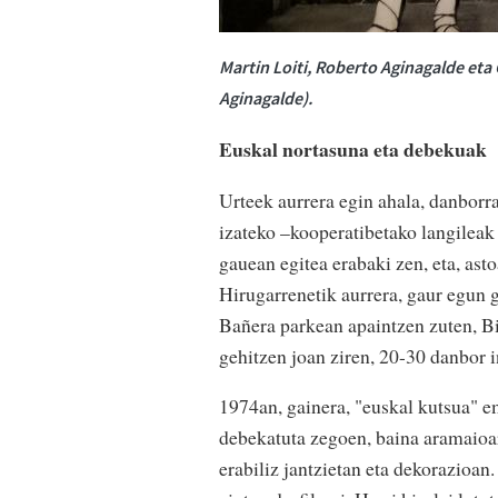
Martin Loiti, Roberto Aginagalde et
Aginagalde).
Euskal nortasuna eta debekuak
Urteek aurrera egin ahala, danborr
izateko –kooperatibetako langileak
gauean egitea erabaki zen, eta, ast
Hirugarrenetik aurrera, gaur egun 
Bañera parkean apaintzen zuten, B
gehitzen joan ziren, 20-30 danbor in
1974an, gainera, "euskal kutsua" em
debekatuta zegoen, baina aramaioarr
erabiliz jantzietan eta dekorazioan