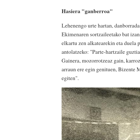
Hasiera "ganberroa"
Lehenengo urte hartan, danborrada 
Ekimenaren sortzaileetako bat iza
elkartu zen alkatearekin eta duela 
antolatzeko: "Parte-hartzaile guzt
Gainera, mozorrotzeaz gain, karroza
arraun ere egin genituen, Bizente M
egiten".