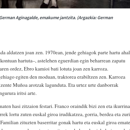
a German Aginagalde, emakume jantzita. (Argazkia: German
ada aldatzen joan zen. 1970ean, jende gehiagok parte hartu ahal
 kontuan hartuta–, astelehen eguerdian egin beharrean zapatu
oaren ordez, Ebro kamioi bati lotuta joan zen karroza.
gehiago egiten den moduan, traktorea erabiltzen zen. Karroza
izente Muñoa arotzak lagunduta. Eta urtez urte danborrak
gurura iritsi arte.
aten hasi zitzaion festari. Franco oraindik bizi zen eta ikurrina
ek lortu zuten euskal giroa irudikatzea, gorria, berdea eta zur
. Familian zituzten baserritar gonak hartu eta euskal giroa emat