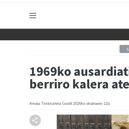
1969ko ausardiat
berriro kalera a
Amaia Txintxurreta Guridi
2026ko ekainaren 12a