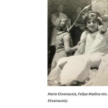
Mario Etxenausia, Felipe Madina eta 
Etxanausia).