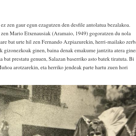
ez zen gaur egun ezagutzen den desfile antolatua bezalakoa.
n zen Mario Etxenausiak (Aramaio, 1949) gogoratzen du nola
pare bat urte hil zen Fernando Azpiazurekin, herri-mailako zerb
iak gizonezkoak ginen, baina denak emakume jantzita atera gine
 bat prestatu genuen, Salazan baserriko asto batek tiratuta. Bi
uñoa arotzarekin, eta herriko jendeak parte hartu zuen hori