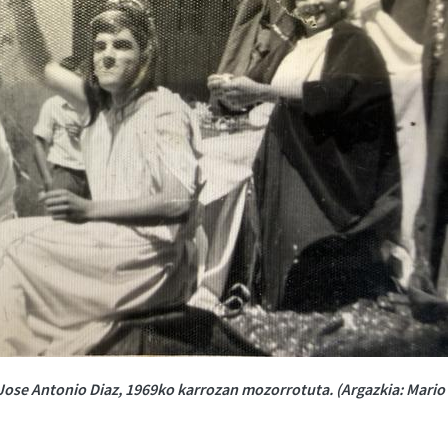
Jose Antonio Diaz, 1969ko karrozan mozorrotuta. (Argazkia: Mario