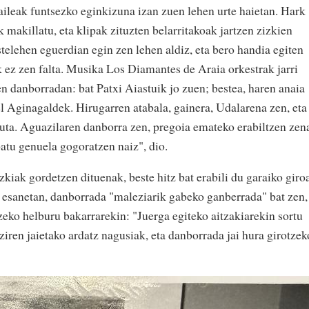
aileak funtsezko eginkizuna izan zuen lehen urte haietan. Hark
 makillatu, eta klipak zituzten belarritakoak jartzen zizkien
astelehen eguerdian egin zen lehen aldiz, eta bero handia egiten
k ez zen falta. Musika Los Diamantes de Araia orkestrak jarri
en danborradan: bat Patxi Aiastuik jo zuen; bestea, haren anaia
l Aginagaldek. Hirugarren atabala, gainera, Udalarena zen, eta
ta. Aguazilaren danborra zen, pregoia emateko erabiltzen zen
atu genuela gogoratzen naiz", dio.
ak gordetzen dituenak, beste hitz bat erabili du garaiko giro
 esanetan, danborrada "maleziarik gabeko ganberrada" bat zen,
zeko helburu bakarrarekin: "Juerga egiteko aitzakiarekin sortu
 ziren jaietako ardatz nagusiak, eta danborrada jai hura girotzek