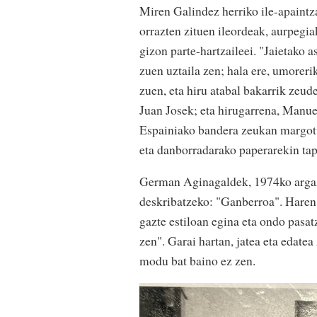
Miren Galindez herriko ile-apaintz
orrazten zituen ileordeak, aurpegiak
gizon parte-hartzaileei. "Jaietako 
zuen uztaila zen; hala ere, umoreri
zuen, eta hiru atabal bakarrik zeud
Juan Josek; eta hirugarrena, Manue
Espainiako bandera zeukan margotu
eta danborradarako paperarekin tap
German Aginagaldek, 1974ko argazki
deskribatzeko: "Ganberroa". Haren
gazte estiloan egina eta ondo pasat
zen". Garai hartan, jatea eta edatea
modu bat baino ez zen.