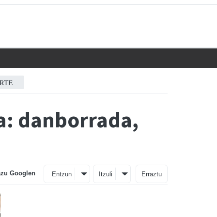
RTE
ra: danborrada,
azu Googlen
Entzun
Itzuli
Erraztu