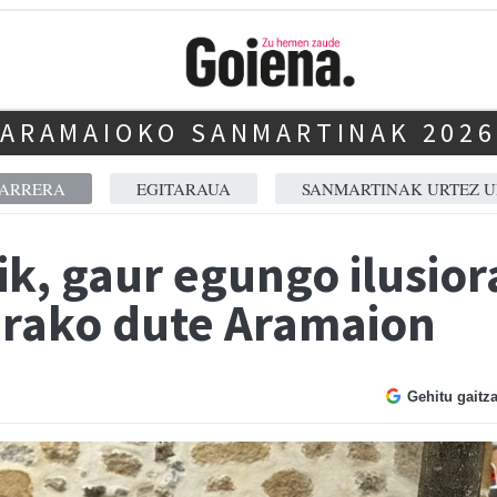
ARAMAIOKO SANMARTINAK 2026
SARRERA
EGITARAUA
SANMARTINAK URTEZ U
ik, gaur egungo ilusio
terako dute Aramaion
Gehitu gaitz