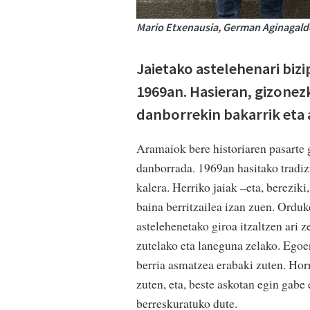
Mario Etxenausia, German Aginagalde
Jaietako astelehenari bi
1969an. Hasieran, gizonez
danborrekin bakarrik eta 
Aramaiok bere historiaren pasarte 
danborrada. 1969an hasitako tradizi
kalera. Herriko jaiak –eta, berezik
baina berritzailea izan zuen. Ordu
astelehenetako giroa itzaltzen ari 
zutelako eta laneguna zelako. Egoer
berria asmatzea erabaki zuten. Hor
zuten, eta, beste askotan egin gabe 
berreskuratuko dute.