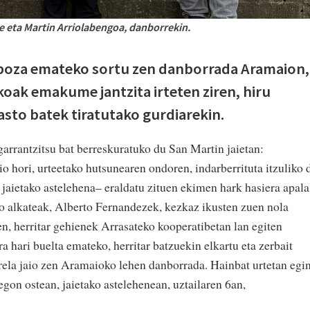
 eta Martin Arriolabengoa, danborrekin.
zipoza emateko sortu zen danborrada Aramaion,
koak emakume jantzita irteten ziren, hiru
asto batek tiratutako gurdiarekin.
garrantzitsu bat berreskuratuko du San Martin jaietan:
o hori, urteetako hutsunearen ondoren, indarberrituta itzuliko 
i, jaietako astelehena– eraldatu zituen ekimen hark hasiera apala
ko alkateak, Alberto Fernandezek, kezkaz ikusten zuen nola
zen, herritar gehienek Arrasateko kooperatibetan lan egiten
a hari buelta emateko, herritar batzuekin elkartu eta zerbait
rela jaio zen Aramaioko lehen danborrada. Hainbat urtetan egi
egon ostean, jaietako astelehenean, uztailaren 6an,