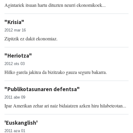
Agintariek itsuan hartu dituzten neurri ekonomikoek...
"Krisia"
2012 mar 16
Zipitzik ez dakit ekonomiaz.
"Heriotza"
2012 ots 03
Hilko garela jakitea da bizitzako gauza seguru bakarra.
"Publikotasunaren defentsa"
2011 abe 09
Ipar Amerikan zehar ari naiz bidaiatzen azken hiru hilabeteotan...
'Euskanglish'
2011 aza 01