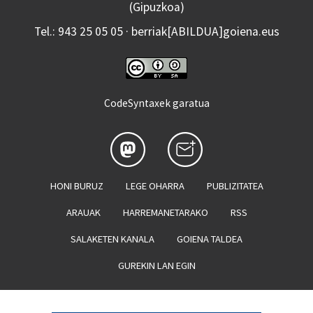
(Gipuzkoa)
Tel.: 943 25 05 05 · berriak[ABILDUA]goiena.eus
CodeSyntaxek garatua
HONI BURUZ
LEGE OHARRA
PUBLIZITATEA
ARAUAK
HARREMANETARAKO
RSS
SALAKETEN KANALA
GOIENA TALDEA
GUREKIN LAN EGIN