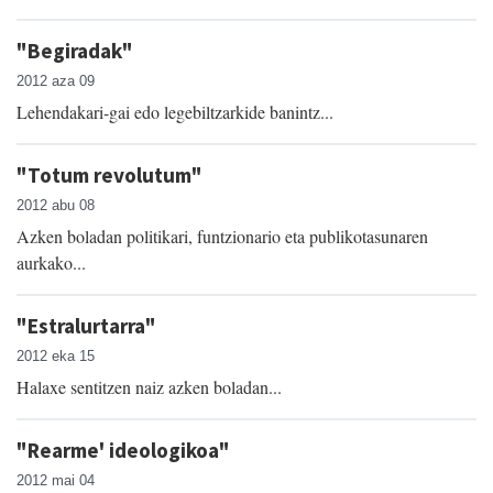
"Begiradak"
2012 aza 09
Lehendakari-gai edo legebiltzarkide banintz...
"Totum revolutum"
2012 abu 08
Azken boladan politikari, funtzionario eta publikotasunaren
aurkako...
"Estralurtarra"
2012 eka 15
Halaxe sentitzen naiz azken boladan...
"Rearme' ideologikoa"
2012 mai 04