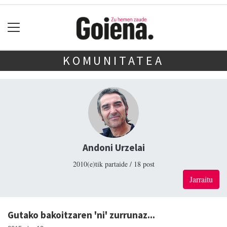
KOMUNITATEA
Andoni Urzelai
2010(e)tik partaide / 18 post
Jarraitu
Gutako bakoitzaren 'ni' zurrunaz...