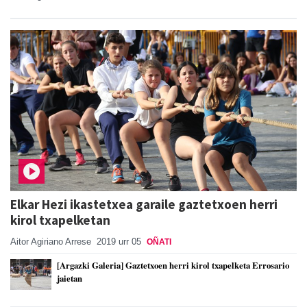
Elkar Hezi ikastetxea garaile gaztetxoen herri
kirol txapelketan
Aitor Agiriano Arrese
2019 urr 05
OÑATI
[Argazki Galeria] Gaztetxoen herri kirol txapelketa Errosario
jaietan