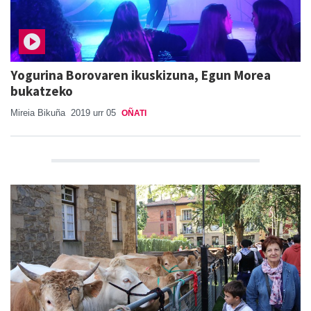
Yogurina Borovaren ikuskizuna, Egun Morea
bukatzeko
Mireia Bikuña
2019 urr 05
OÑATI