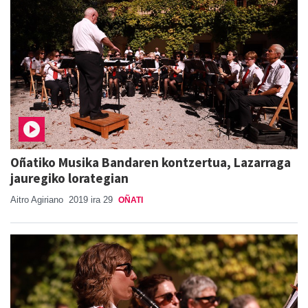
Oñatiko Musika Bandaren kontzertua, Lazarraga
jauregiko lorategian
Aitro Agiriano
2019 ira 29
OÑATI