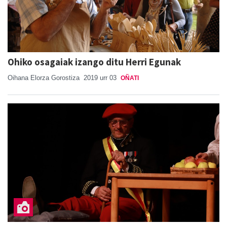
Ohiko osagaiak izango ditu Herri Egunak
Oihana Elorza Gorostiza
2019 urr 03
OÑATI