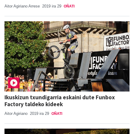
Aitor Agiriano Arrese
2019 ira 29
OÑATI
Ikuskizun txundigarria eskaini dute Funbox
Factory taldeko kideek
Aitor Agiriano
2019 ira 29
OÑATI