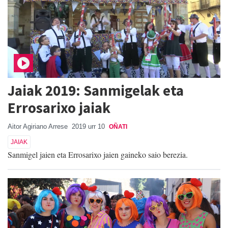
Jaiak 2019: Sanmigelak eta
Errosarixo jaiak
Aitor Agiriano Arrese
2019 urr 10
OÑATI
JAIAK
Sanmigel jaien eta Errosarixo jaien gaineko saio berezia.