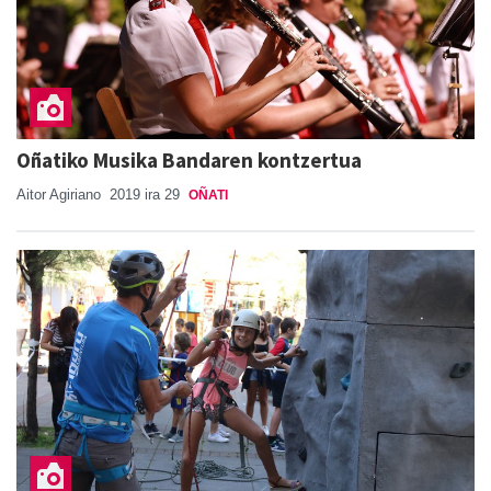
Oñatiko Musika Bandaren kontzertua
Aitor Agiriano
2019 ira 29
OÑATI