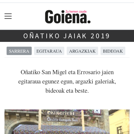
OÑATIKO JAIAK 2019
SARRERA
EGITARAUA
ARGAZKIAK
BIDEOAK
Oñatiko San Migel eta Errosario jaien
egitaraua egunez egun, argazki galeriak,
bideoak eta beste.