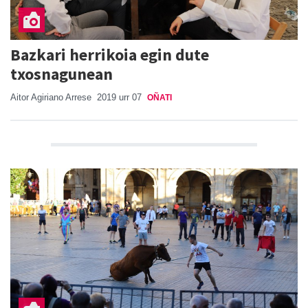
Bazkari herrikoia egin dute
txosnagunean
Aitor Agiriano Arrese
2019 urr 07
OÑATI