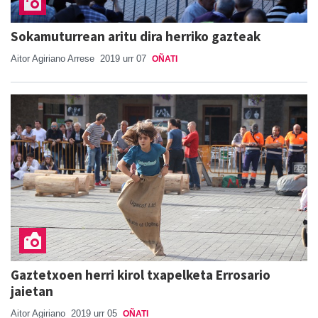
Sokamuturrean aritu dira herriko gazteak
Aitor Agiriano Arrese
2019 urr 07
OÑATI
Gaztetxoen herri kirol txapelketa Errosario
jaietan
Aitor Agiriano
2019 urr 05
OÑATI