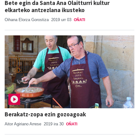
Bete egin da Santa Ana Olaitturri kultur
elkarteko antzezlana ikusteko
Oihana Elorza Gorostiza
2019 urr 03
OÑATI
Berakatz-zopa ezin gozoagoak
Aitor Agiriano Arrese
2019 ira 30
OÑATI