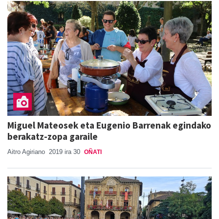
Miguel Mateosek eta Eugenio Barrenak egindako
berakatz-zopa garaile
Aitro Agiriano
2019 ira 30
OÑATI