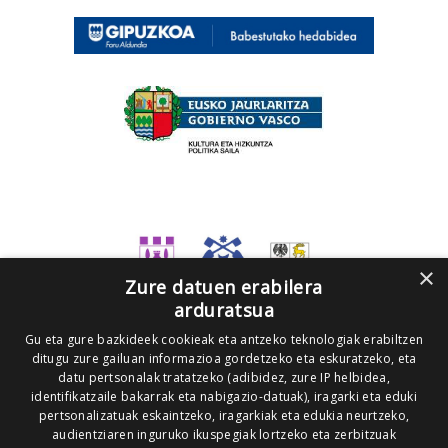
×
Zure datuen erabilera
arduratsua
Gu eta gure bazkideek cookieak eta antzeko teknologiak erabiltzen
ditugu zure gailuan informazioa gordetzeko eta eskuratzeko, eta
datu pertsonalak tratatzeko (adibidez, zure IP helbidea,
identifikatzaile bakarrak eta nabigazio-datuak), iragarki eta eduki
pertsonalizatuak eskaintzeko, iragarkiak eta edukia neurtzeko,
audientziaren inguruko ikuspegiak lortzeko eta zerbitzuak