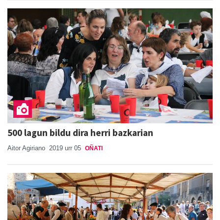
500 lagun bildu dira herri bazkarian
Aitor Agiriano
2019 urr 05
OÑATI