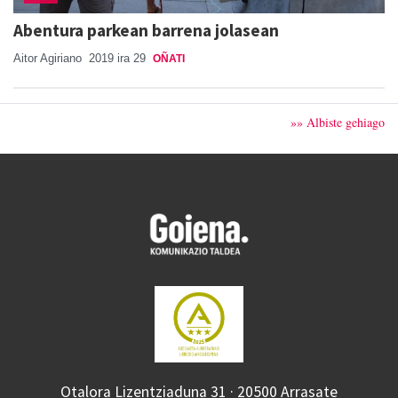
Abentura parkean barrena jolasean
Aitor Agiriano
2019 ira 29
OÑATI
»» Albiste gehiago
Otalora Lizentziaduna 31 · 20500 Arrasate