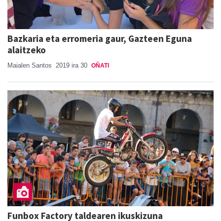
Bazkaria eta erromeria gaur, Gazteen Eguna
alaitzeko
Maialen Santos
2019 ira 30
OÑATI
Funbox Factory taldearen ikuskizuna