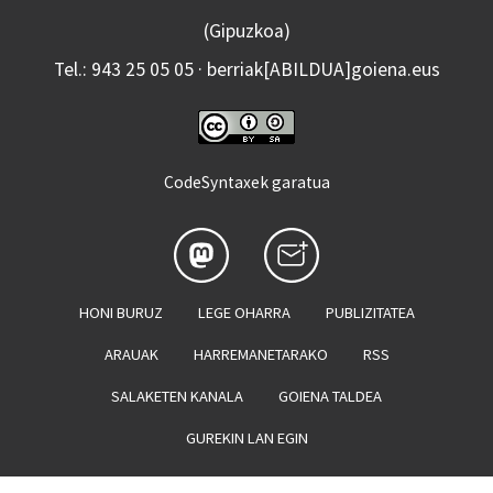
(Gipuzkoa)
Tel.: 943 25 05 05 · berriak[ABILDUA]goiena.eus
CodeSyntaxek garatua
HONI BURUZ
LEGE OHARRA
PUBLIZITATEA
ARAUAK
HARREMANETARAKO
RSS
SALAKETEN KANALA
GOIENA TALDEA
GUREKIN LAN EGIN