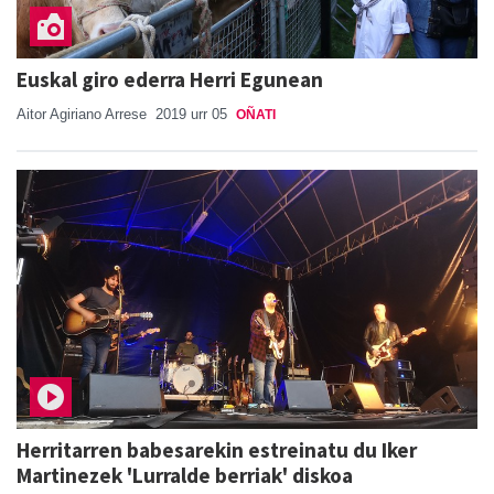
Euskal giro ederra Herri Egunean
Aitor Agiriano Arrese
2019 urr 05
OÑATI
Herritarren babesarekin estreinatu du Iker
Martinezek 'Lurralde berriak' diskoa