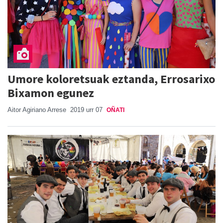
Umore koloretsuak eztanda, Errosarixo
Bixamon egunez
Aitor Agiriano Arrese
2019 urr 07
OÑATI