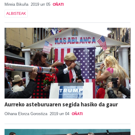
Mireia Bikuña
2019 urr 05
OÑATI
ALBISTEAK
Aurreko asteburuaren segida hasiko da gaur
Oihana Elorza Gorostiza
2019 urr 04
OÑATI