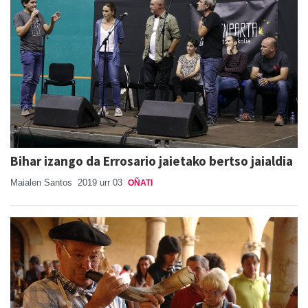
Bihar izango da Errosario jaietako bertso jaialdia
Maialen Santos
2019 urr 03
OÑATI