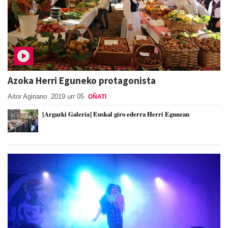
Azoka Herri Eguneko protagonista
Aitor Agiriano
2019 urr 05
OÑATI
[Argazki Galeria] Euskal giro ederra Herri Egunean