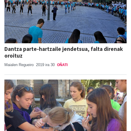
Dantza parte-hartzaile jendetsua, falta direnak
oroituz
Maialen Regueiro
2019 ira 30
OÑATI