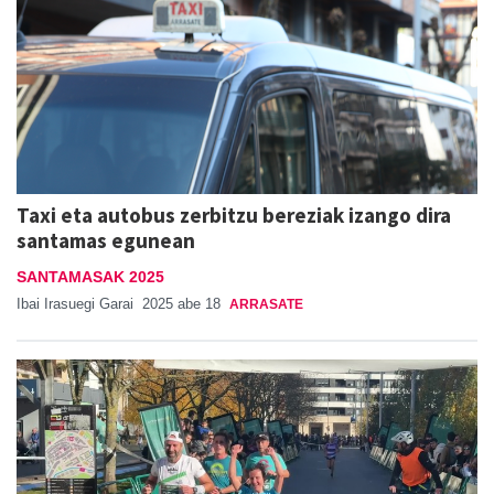
Taxi eta autobus zerbitzu bereziak izango dira
santamas egunean
SANTAMASAK 2025
Ibai Irasuegi Garai
2025 abe 18
ARRASATE