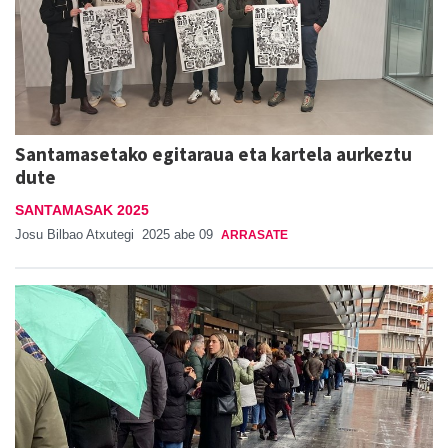
Santamasetako egitaraua eta kartela aurkeztu
dute
SANTAMASAK 2025
Josu Bilbao Atxutegi
2025 abe 09
ARRASATE