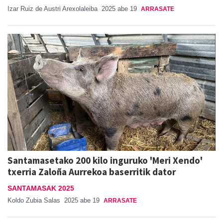
Izar Ruiz de Austri Arexolaleiba
2025 abe 19
ARRASATE
Santamasetako 200 kilo inguruko 'Meri Xendo'
txerria Zaloña Aurrekoa baserritik dator
SANTAMASAK 2025
Koldo Zubia Salas
2025 abe 19
ARRASATE