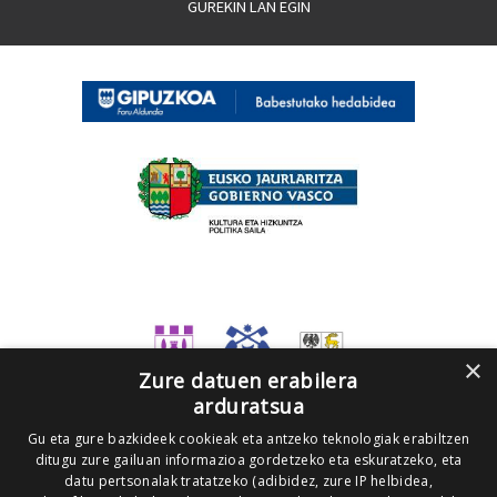
GUREKIN LAN EGIN
×
Zure datuen erabilera
arduratsua
Gu eta gure bazkideek cookieak eta antzeko teknologiak erabiltzen
ditugu zure gailuan informazioa gordetzeko eta eskuratzeko, eta
datu pertsonalak tratatzeko (adibidez, zure IP helbidea,