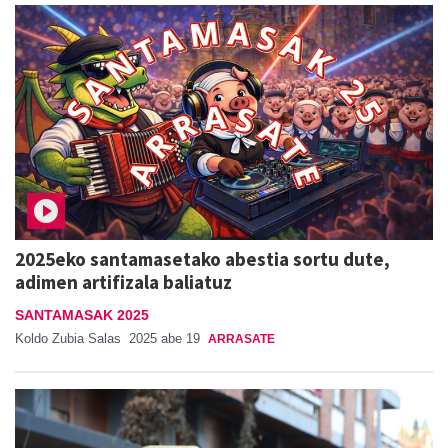
2025eko santamasetako abestia sortu dute,
adimen artifizala baliatuz
SANTAMASAK 2025
Koldo Zubia Salas
2025 abe 19
ARRASATE