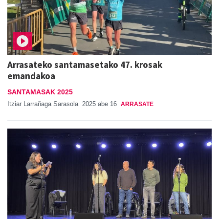
Arrasateko santamasetako 47. krosak
emandakoa
SANTAMASAK 2025
Itziar Larrañaga Sarasola
2025 abe 16
ARRASATE