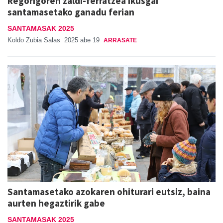
Regorigoren zaldi-ferratzea ikusgai
santamasetako ganadu ferian
SANTAMASAK 2025
Koldo Zubia Salas
2025 abe 19
ARRASATE
Santamasetako azokaren ohiturari eutsiz, baina
aurten hegaztirik gabe
SANTAMASAK 2025