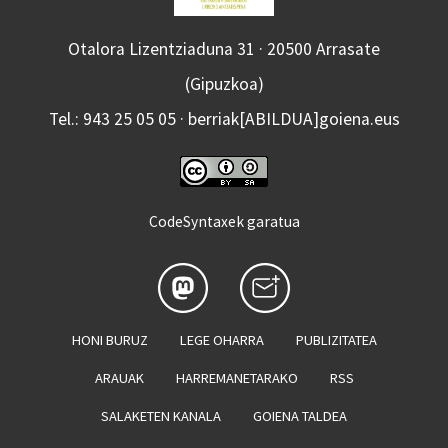
Otalora Lizentziaduna 31 · 20500 Arrasate
(Gipuzkoa)
Tel.: 943 25 05 05 · berriak[ABILDUA]goiena.eus
CodeSyntaxek garatua
HONI BURUZ
LEGE OHARRA
PUBLIZITATEA
ARAUAK
HARREMANETARAKO
RSS
SALAKETEN KANALA
GOIENA TALDEA