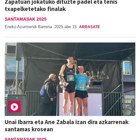
Zapatuan jokatuko dituzte padel eta tenis
txapelketetako finalak
SANTAMASAK 2025
Eneko Azurmendi Barrena
2025 abe 15
ARRASATE
Unai Ibarra eta Ane Zabala izan dira azkarrenak
santamas krosean
SANTAMASAK 2025