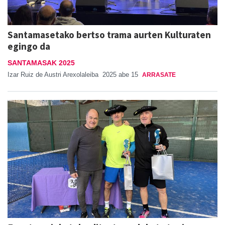
Santamasetako bertso trama aurten Kulturaten
egingo da
SANTAMASAK 2025
Izar Ruiz de Austri Arexolaleiba
2025 abe 15
ARRASATE