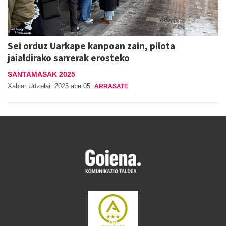
Sei orduz Uarkape kanpoan zain, pilota
jaialdirako sarrerak erosteko
SANTAMASAK 2025
Xabier Urtzelai
2025 abe 05
ARRASATE