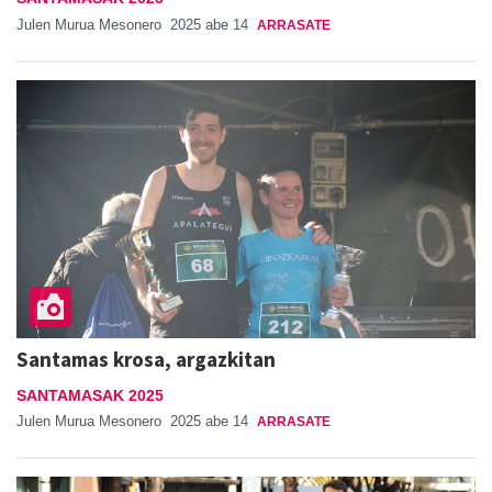
Julen Murua Mesonero
2025 abe 14
ARRASATE
Santamas krosa, argazkitan
SANTAMASAK 2025
Julen Murua Mesonero
2025 abe 14
ARRASATE