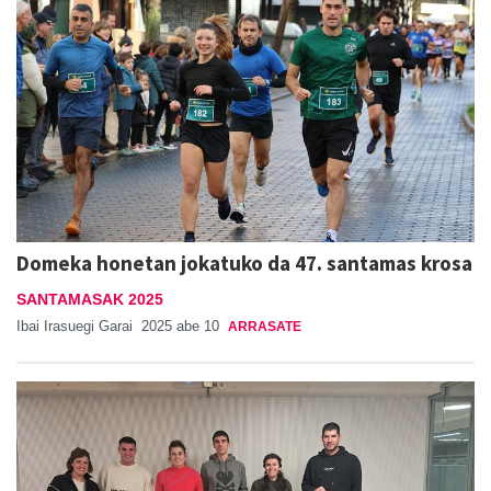
Domeka honetan jokatuko da 47. santamas krosa
SANTAMASAK 2025
Ibai Irasuegi Garai
2025 abe 10
ARRASATE