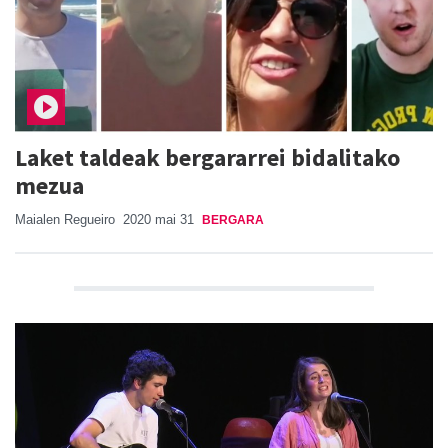
Laket taldeak bergararrei bidalitako
mezua
Maialen Regueiro
2020 mai 31
BERGARA