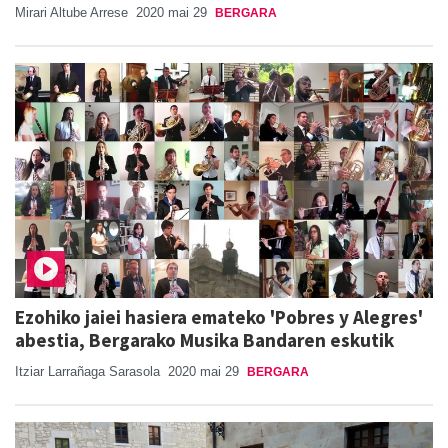
Mirari Altube Arrese
2020 mai 29
BERGARA
Ezohiko jaiei hasiera emateko 'Pobres y Alegres'
abestia, Bergarako Musika Bandaren eskutik
Itziar Larrañaga Sarasola
2020 mai 29
BERGARA