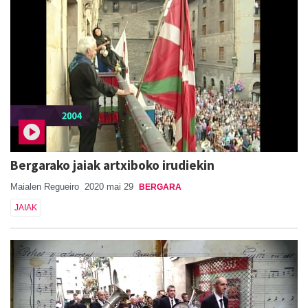
Bergarako jaiak artxiboko irudiekin
Maialen Regueiro
2020 mai 29
BERGARA
JAIAK