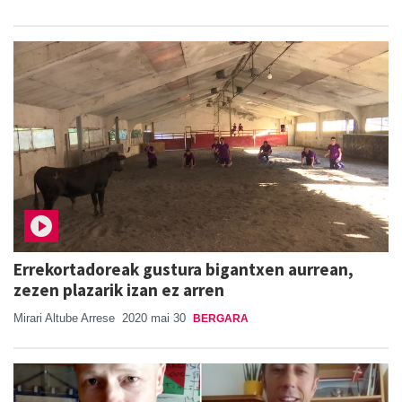
Errekortadoreak gustura bigantxen aurrean,
zezen plazarik izan ez arren
Mirari Altube Arrese
2020 mai 30
BERGARA