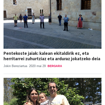
Pentekoste jaiak: kalean ekitaldirik ez, eta
herritarrei zuhurtziaz eta arduraz jokatzeko deia
Jokin Bereziartua
2020 mai 29
BERGARA