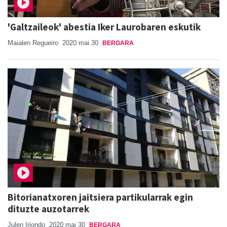
'Galtzaileok' abestia Iker Laurobaren eskutik
Maialen Regueiro
2020 mai 30
BERGARA
Bitorianatxoren jaitsiera partikularrak egin
dituzte auzotarrek
Julen Iriondo
2020 mai 30
BERGARA