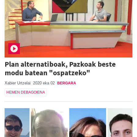
Plan alternatiboak, Pazkoak beste
modu batean "ospatzeko"
Xabier Urtzelai
2020 eka 02
BERGARA
HEMEN DEBAGOIENA