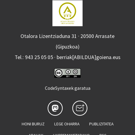
Otalora Lizentziaduna 31 · 20500 Arrasate
(Gipuzkoa)
Tel.: 943 25 05 05 · berriak[ABILDUA]goiena.eus
CodeSyntaxek garatua
HONI BURUZ
LEGE OHARRA
PUBLIZITATEA