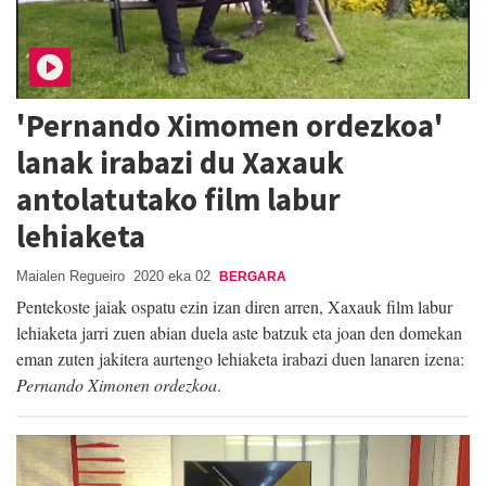
'Pernando Ximomen ordezkoa'
lanak irabazi du Xaxauk
antolatutako film labur
lehiaketa
Maialen Regueiro
2020 eka 02
BERGARA
Pentekoste jaiak ospatu ezin izan diren arren, Xaxauk film labur
lehiaketa jarri zuen abian duela aste batzuk eta joan den domekan
eman zuten jakitera aurtengo lehiaketa irabazi duen lanaren izena:
Pernando Ximonen ordezkoa
.