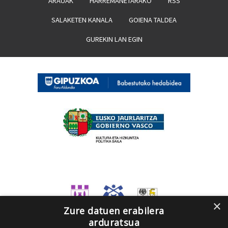
ARAUAK
HARREMANETARAKO
RSS
SALAKETEN KANALA
GOIENA TALDEA
GUREKIN LAN EGIN
×
Zure datuen erabilera
arduratsua