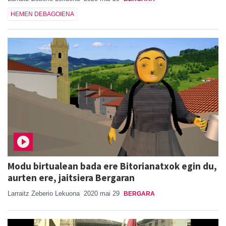
HEMEN DEBAGOIENA
Modu birtualean bada ere Bitorianatxok egin du,
aurten ere, jaitsiera Bergaran
Larraitz Zeberio Lekuona
2020 mai 29
BERGARA