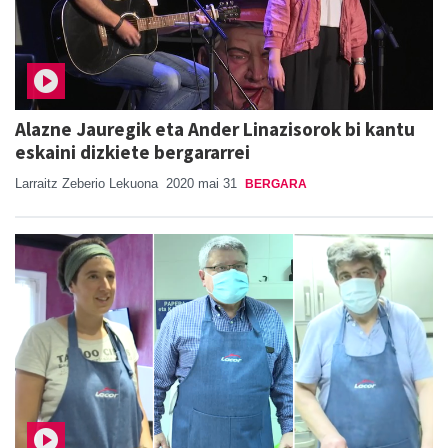
Alazne Jauregik eta Ander Linazisorok bi kantu
eskaini dizkiete bergararrei
Larraitz Zeberio Lekuona
2020 mai 31
BERGARA