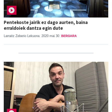
Pentekoste jairik ez dago aurten, baina
erraldoiek dantza egin dute
Larraitz Zeberio Lekuona
2020 mai 30
BERGARA