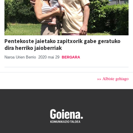
Pentekoste jaietako zapitxorik gabe geratuko
dira herriko jaioberriak
Naroa Urien Berrio
2020 mai 29
BERGARA
»» Albiste gehiago