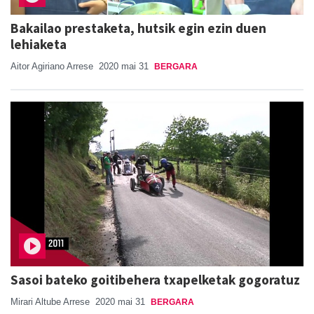
Bakailao prestaketa, hutsik egin ezin duen
lehiaketa
Aitor Agiriano Arrese
2020 mai 31
BERGARA
Sasoi bateko goitibehera txapelketak gogoratuz
Mirari Altube Arrese
2020 mai 31
BERGARA