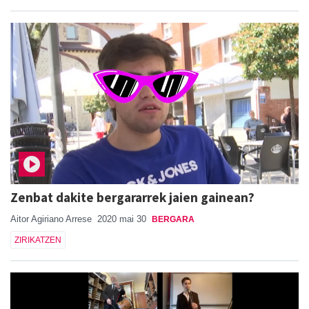
Zenbat dakite bergararrek jaien gainean?
Aitor Agiriano Arrese
2020 mai 30
BERGARA
ZIRIKATZEN