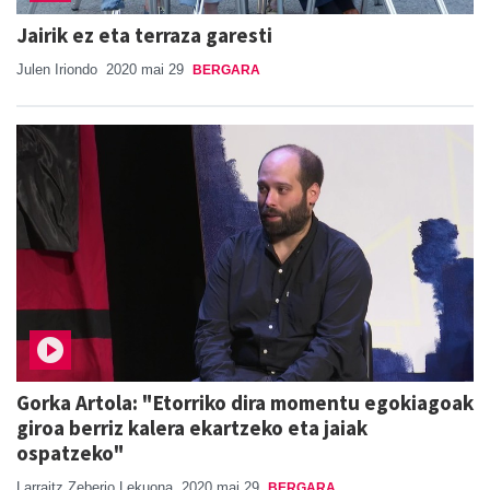
Jairik ez eta terraza garesti
Julen Iriondo
2020 mai 29
BERGARA
Gorka Artola: "Etorriko dira momentu egokiagoak
giroa berriz kalera ekartzeko eta jaiak
ospatzeko"
Larraitz Zeberio Lekuona
2020 mai 29
BERGARA