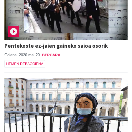
Pentekoste ez-jaien gaineko saioa osorik
Goiena
2020 mai 29
BERGARA
HEMEN DEBAGOIENA