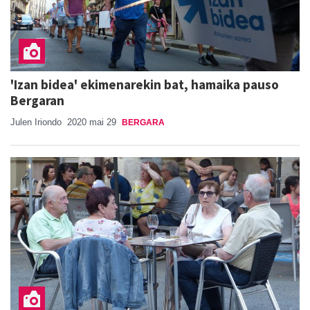
'Izan bidea' ekimenarekin bat, hamaika pauso
Bergaran
Julen Iriondo
2020 mai 29
BERGARA