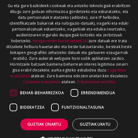
Gu eta gure bazkideek cookieak eta antzeko teknologiak erabiltzen
ditugu zure gailuan informazioa gordetzeko eta eskuratzeko, eta
datu pertsonalak tratatzeko (adibidez, zure IP helbidea,
identifikatzaile bakarrak eta nabigazio-datuak), iragarki eta eduki
pertsonalizatuak eskaintzeko, iragarkiak eta edukia neurtzeko,
audientziaren inguruko ikuspegiak lortzeko eta zerbitzuak
hobetzeko.
Hirugarrenen hornitzaileek (4)
zure datuak ere trata
ditzakete helburu hauetarako eta beste batzuetarako, besteak beste
kokapen geografiko zehatzeko datuak eta gailuaren ezaugarriak
erabiliz. Zure aukerak webgune honi soilik aplikatzen zaizkio.
Hornitzaile batzuek baimena beharrean interes legitimoa oinarri
gisa erabil dezakete; aurka egiteko eskubidea duzu
Iragarkien
ezarpenak
atalean. Zure baimena edozein unetan ken dezakezu
Cookieen ezarpenak
atalean.
Pribatutasun-politika
BEHAR-BEHARREZKOA
ERRENDIMENDUA
BIDERATZEA
FUNTZIONALTASUNA
GUZTIAK ONARTU
GUZTIAK UKATU