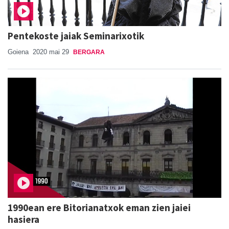
Pentekoste jaiak Seminarixotik
Goiena
2020 mai 29
BERGARA
1990ean ere Bitorianatxok eman zien jaiei
hasiera