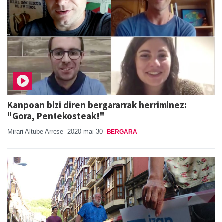
Kanpoan bizi diren bergararrak herriminez:
"Gora, Pentekosteak!"
Mirari Altube Arrese
2020 mai 30
BERGARA