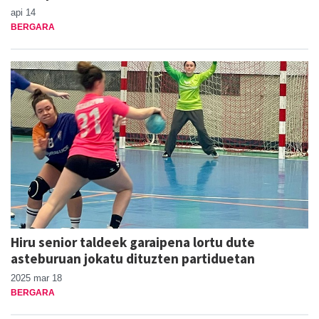
api 14
BERGARA
Hiru senior taldeek garaipena lortu dute
asteburuan jokatu dituzten partiduetan
2025 mar 18
BERGARA