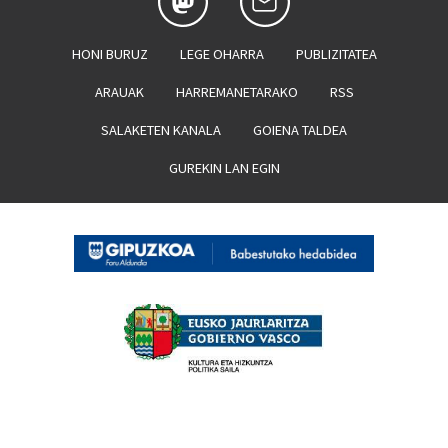
HONI BURUZ
LEGE OHARRA
PUBLIZITATEA
ARAUAK
HARREMANETARAKO
RSS
SALAKETEN KANALA
GOIENA TALDEA
GUREKIN LAN EGIN