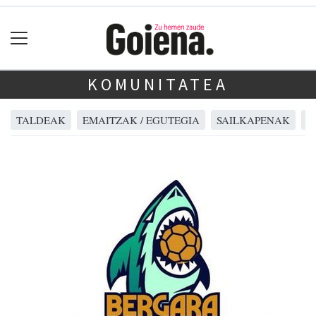
KOMUNITATEA
TALDEAK
EMAITZAK / EGUTEGIA
SAILKAPENAK
A