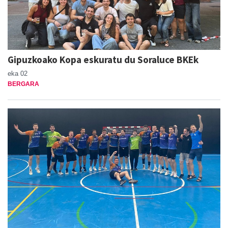
Gipuzkoako Kopa eskuratu du Soraluce BKEk
eka 02
BERGARA