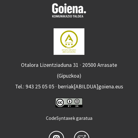
Otalora Lizentziaduna 31 · 20500 Arrasate
(Gipuzkoa)
Tel.: 943 25 05 05 · berriak[ABILDUA]goiena.eus
CodeSyntaxek garatua