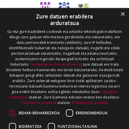
×
Zure datuen erabilera
arduratsua
Gu eta gure bazkideek cookieak eta antzeko teknologiak erabiltzen
ditugu zure gailuan informazioa gordetzeko eta eskuratzeko, eta
datu pertsonalak tratatzeko (adibidez, zure IP helbidea,
identifikatzaile bakarrak eta nabigazio-datuak), iragarki eta eduki
pertsonalizatuak eskaintzeko, iragarkiak eta edukia neurtzeko,
audientziaren inguruko ikuspegiak lortzeko eta zerbitzuak
hobetzeko.
Hirugarrenen hornitzaileek (4)
zure datuak ere trata
ditzakete helburu hauetarako eta beste batzuetarako, besteak beste
kokapen geografiko zehatzeko datuak eta gailuaren ezaugarriak
erabiliz. Zure aukerak webgune honi soilik aplikatzen zaizkio.
Hornitzaile batzuek baimena beharrean interes legitimoa oinarri
gisa erabil dezakete; aurka egiteko eskubidea duzu
Iragarkien
ezarpenak
atalean. Zure baimena edozein unetan ken dezakezu
Cookieen ezarpenak
atalean.
Pribatutasun-politika
BEHAR-BEHARREZKOA
ERRENDIMENDUA
BIDERATZEA
FUNTZIONALTASUNA