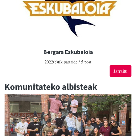
Bergara Eskubaloia
2022(e)tik partaide / 5 post
Jarraitu
Komunitateko albisteak