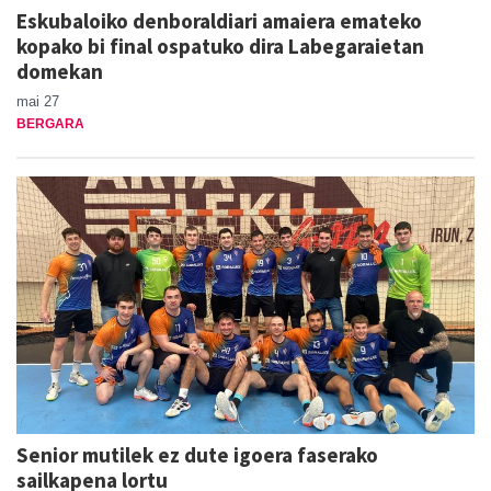
Eskubaloiko denboraldiari amaiera emateko
kopako bi final ospatuko dira Labegaraietan
domekan
mai 27
BERGARA
Senior mutilek ez dute igoera faserako
sailkapena lortu