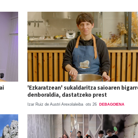
ai
'Ezkaratzean' sukaldaritza saioaren bigar
denboraldia, dastatzeko prest
Izar Ruiz de Austri Arexolaleiba
ots 26
DEBAGOIENA