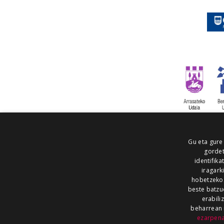
Gu eta gure
gordet
identifika
iragark
hobetzeko
beste batzu
erabili
beharrean 
ezarpen
AIARALDEA
AIKOR
AIURRI
ALEA