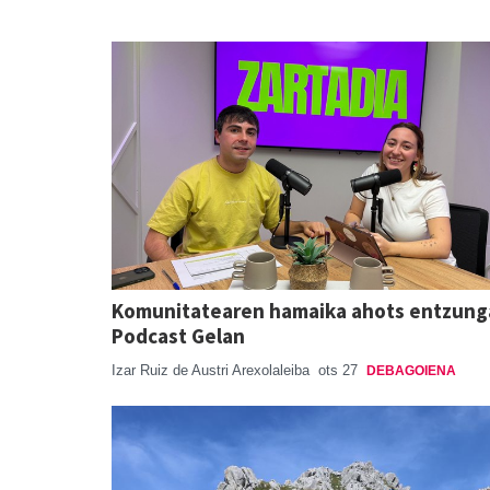
Komunitatearen hamaika ahots entzung
Podcast Gelan
Izar Ruiz de Austri Arexolaleiba
ots 27
DEBAGOIENA