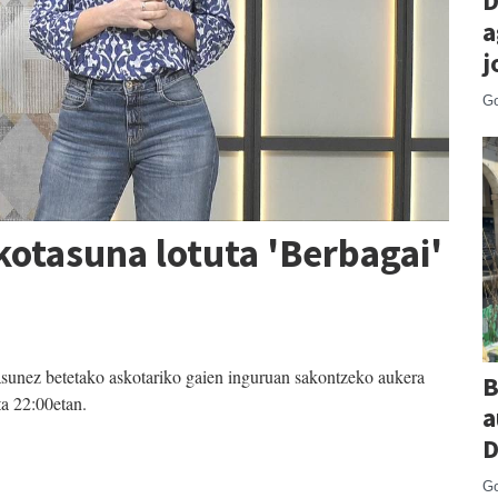
D
a
j
Go
kotasuna lotuta 'Berbagai'
tasunez betetako askotariko gaien inguruan sakontzeko aukera
B
ta 22:00etan.
a
D
Go