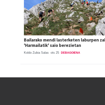
Bailarako mendi lasterketen laburpen za
'Harmailatik' saio berezietan
Koldo Zubia Salas
ots 25
DEBAGOIENA