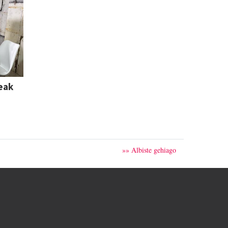
eak
»» Albiste gehiago