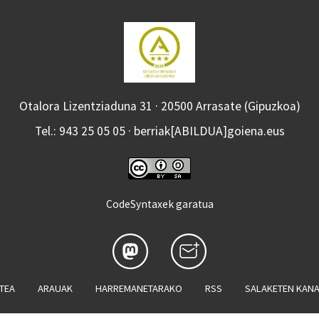
Otalora Lizentziaduna 31 · 20500 Arrasate (Gipuzkoa)
Tel.: 943 25 05 05 · berriak[ABILDUA]goiena.eus
CodeSyntaxek garatua
ATEA
ARAUAK
HARREMANETARAKO
RSS
SALAKETEN KAN