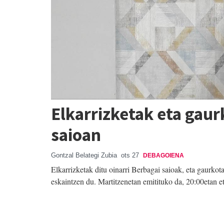
Elkarrizketak eta gaur
saioan
Gontzal Belategi Zubia
ots 27
DEBAGOIENA
Elkarrizketak ditu oinarri Berbagai saioak, eta gaurko
eskaintzen du. Martitzenetan emitituko da, 20:00etan e