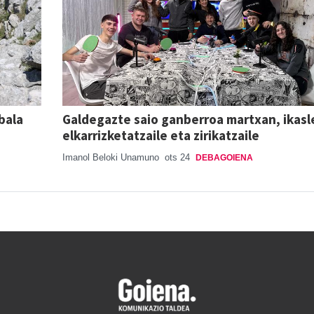
bala
Galdegazte saio ganberroa martxan, ikasl
elkarrizketatzaile eta zirikatzaile
Imanol Beloki Unamuno
ots 24
DEBAGOIENA