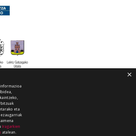
×
 informazioa
lbidea,
skaintzeko,
rbitzuak
etarako eta
 ezaugarriak
 baimena
zu
Iragarkien
k
atalean.
EITIA GUKA
AZKOITIA GUKA
BARRENA