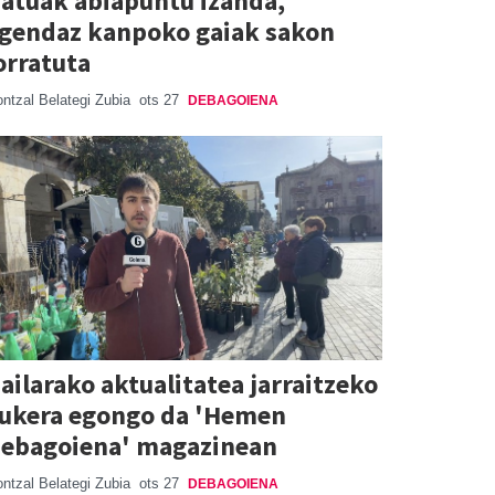
atuak abiapuntu izanda,
gendaz kanpoko gaiak sakon
orratuta
ntzal Belategi Zubia
ots 27
DEBAGOIENA
ailarako aktualitatea jarraitzeko
ukera egongo da 'Hemen
ebagoiena' magazinean
ntzal Belategi Zubia
ots 27
DEBAGOIENA