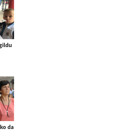
gildu
uko da