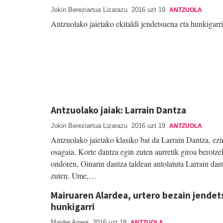
Jokin Bereziartua Lizarazu
2016 uzt 19
ANTZUOLA
Antzuolako jaietako ekitaldi jendetsuena eta hunkigar
Antzuolako jaiak: Larrain Dantza
Jokin Bereziartua Lizarazu
2016 uzt 19
ANTZUOLA
Antzuolako jaietako klasiko bat da Larrain Dantza, ez
osagaia. Korte dantza egin zuten aurretik giroa berotze
ondoren, Oinarin dantza taldean antolatuta Larrain dan
zuten. Ume,…
Mairuaren Alardea, urtero bezain jendet
hunkigarri
Maider Arregi
2016 uzt 18
ANTZUOLA