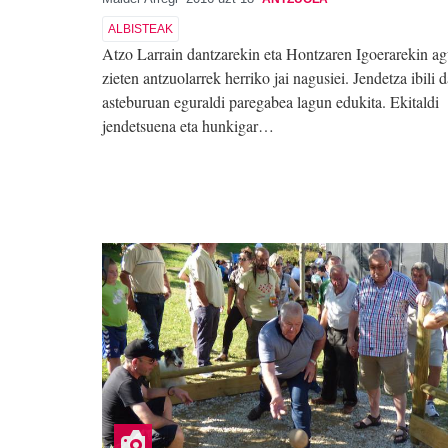
ALBISTEAK
Atzo Larrain dantzarekin eta Hontzaren Igoerarekin ag
zieten antzuolarrek herriko jai nagusiei. Jendetza ibili 
asteburuan eguraldi paregabea lagun edukita. Ekitaldi
jendetsuena eta hunkigar…