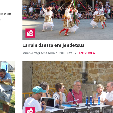
ur esan
da
Larrain dantza ere jendetsua
Miren Arregi Amasorrain
2016 uzt 17
ANTZUOLA