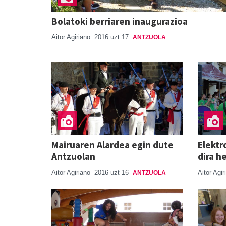
Bolatoki berriaren inaugurazioa
Aitor Agiriano
2016 uzt 17
ANTZUOLA
Mairuaren Alardea egin dute
Elektr
Antzuolan
dira h
Aitor Agiriano
2016 uzt 16
Aitor Agi
ANTZUOLA