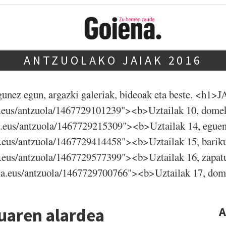
ANTZUOLAKO JAIAK 2016
 egunez egun, argazki galeriak, bideoak eta beste. 
na.eus/antzuola/1467729101239"><b>Uztailak 10, dom
na.eus/antzuola/1467729215309"><b>Uztailak 14, egu
na.eus/antzuola/1467729414458"><b>Uztailak 15, bari
na.eus/antzuola/1467729577399"><b>Uztailak 16, zapa
ena.eus/antzuola/1467729700766"><b>Uztailak 17, d
ruaren alardea
A