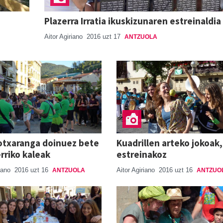
Plazerra Irratia ikuskizunaren estreinaldia
Aitor Agiriano
2016 uzt 17
ANTZUOLA
otxaranga doinuez bete
Kuadrillen arteko jokoak,
erriko kaleak
estreinakoz
riano
2016 uzt 16
Aitor Agiriano
2016 uzt 16
ANTZUOLA
ANTZUO