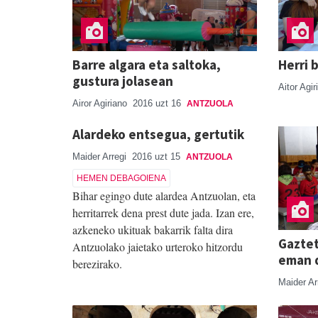
Barre algara eta saltoka,
Herri 
gustura jolasean
Aitor Agi
Airor Agiriano
2016 uzt 16
ANTZUOLA
Alardeko entsegua, gertutik
Maider Arregi
2016 uzt 15
ANTZUOLA
HEMEN DEBAGOIENA
Bihar egingo dute alardea Antzuolan, eta
herritarrek dena prest dute jada. Izan ere,
azkeneko ukituak bakarrik falta dira
Gaztet
Antzuolako jaietako urteroko hitzordu
eman d
berezirako.
Maider Ar