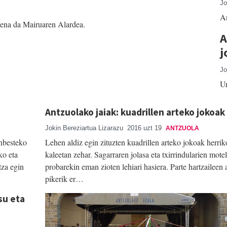
Jo
An
riena da Mairuaren Alardea.
A
j
Jo
Um
Antzuolako jaiak: kuadrillen arteko jokoak
Jokin Bereziartua Lizarazu
2016 uzt 19
ANTZUOLA
inbesteko
Lehen aldiz egin zituzten kuadrillen arteko jokoak herrik
ko eta
kaleetan zehar. Sagarraren jolasa eta txirrindularien motel
tza egin
probarekin eman zioten lehiari hasiera. Parte hartzaileen 
pikerik er…
su eta