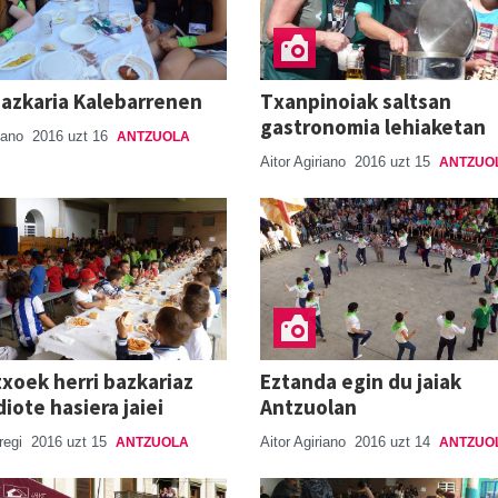
bazkaria Kalebarrenen
Txanpinoiak saltsan
gastronomia lehiaketan
riano
2016 uzt 16
ANTZUOLA
Aitor Agiriano
2016 uzt 15
ANTZUO
xoek herri bazkariaz
Eztanda egin du jaiak
iote hasiera jaiei
Antzuolan
regi
2016 uzt 15
Aitor Agiriano
2016 uzt 14
ANTZUOLA
ANTZUO