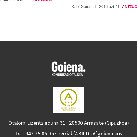
Xabi Gorostidi
2016 uzt 11
ANTZU
Otalora Lizentziaduna 31 · 20500 Arrasate (Gipuzkoa)
Tel.: 943 25 05 05 · berriak[ABILDUA]goiena.eus