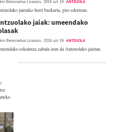
kin Bereziartua Lizarazu
2016 uzt 19
ANTZUOLA
tzuolako jaietako herri bazkaria, giro ederrean.
ntzuolako jaiak: umeendako
olasak
kin Bereziartua Lizarazu
2016 uzt 19
ANTZUOLA
eendako eskaintza zabala izan da Antzuolako jaietan.
o
tze
arteko