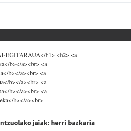
<h1>JAI-EGITARAUA</h1> <h2> <a
eka</b></a><br> <a
ena</b></a><br> <a
kua</b></a><br> <a
tua</b></a><br> <a
omeka</b></a><br>
ntzuolako jaiak: herri bazkaria