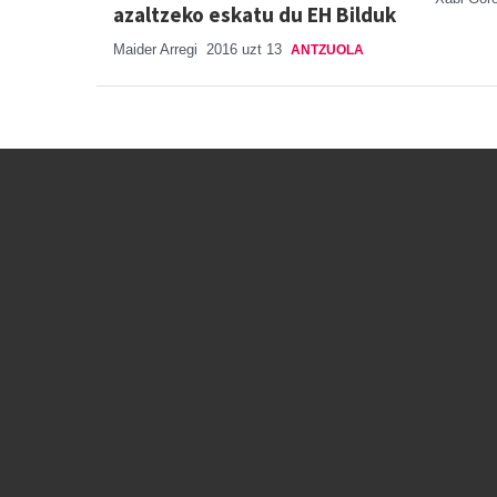
azaltzeko eskatu du EH Bilduk
Maider Arregi
2016 uzt 13
ANTZUOLA