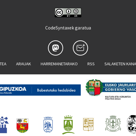
CodeSyntaxek garatua
ATEA
ARAUAK
HARREMANETARAKO
RSS
SALAKETEN KAN