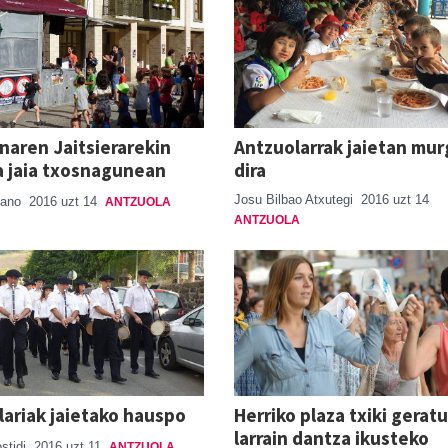
naren Jaitsierarekin
Antzuolarrak jaietan mur
a jaia txosnagunean
dira
Josu Bilbao Atxutegi
2016 uzt 14
riano
2016 uzt 14
ANTZUOLA
ANTZUOLA
lariak jaietako hauspo
Herriko plaza txiki gerat
larrain dantza ikusteko
stidi
2016 uzt 11
ANTZUOLA