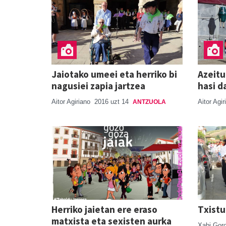
Jaiotako umeei eta herriko bi
Azeitu
nagusiei zapia jartzea
hasi d
Aitor Agiriano
2016 uzt 14
Aitor Agi
ANTZUOLA
Herriko jaietan ere eraso
Txistu
matxista eta sexisten aurka
Xabi Goro