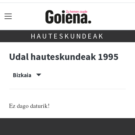
HAUTESKUNDEAK
Udal hauteskundeak 1995
Bizkaia
Ez dago daturik!