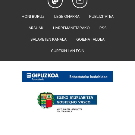
HONI BURUZ
LEGE OHARRA
PUBLIZITATEA
ARAUAK
HARREMANETARAKO
RSS
SALAKETEN KANALA
GOIENA TALDEA
GUREKIN LAN EGIN