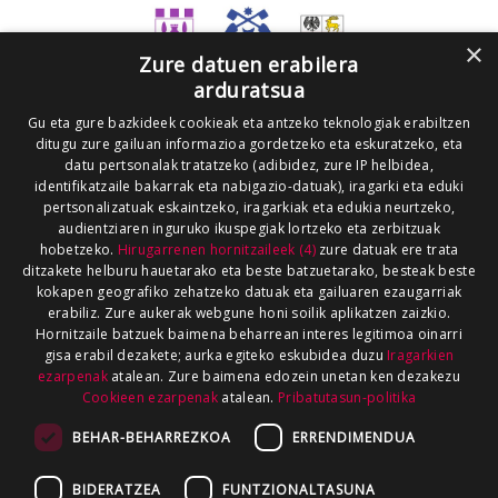
×
Zure datuen erabilera
arduratsua
Gu eta gure bazkideek cookieak eta antzeko teknologiak erabiltzen
ditugu zure gailuan informazioa gordetzeko eta eskuratzeko, eta
datu pertsonalak tratatzeko (adibidez, zure IP helbidea,
identifikatzaile bakarrak eta nabigazio-datuak), iragarki eta eduki
pertsonalizatuak eskaintzeko, iragarkiak eta edukia neurtzeko,
audientziaren inguruko ikuspegiak lortzeko eta zerbitzuak
hobetzeko.
Hirugarrenen hornitzaileek (4)
zure datuak ere trata
ditzakete helburu hauetarako eta beste batzuetarako, besteak beste
kokapen geografiko zehatzeko datuak eta gailuaren ezaugarriak
erabiliz. Zure aukerak webgune honi soilik aplikatzen zaizkio.
Hornitzaile batzuek baimena beharrean interes legitimoa oinarri
gisa erabil dezakete; aurka egiteko eskubidea duzu
Iragarkien
ezarpenak
atalean. Zure baimena edozein unetan ken dezakezu
Cookieen ezarpenak
atalean.
Pribatutasun-politika
BEHAR-BEHARREZKOA
ERRENDIMENDUA
BIDERATZEA
FUNTZIONALTASUNA