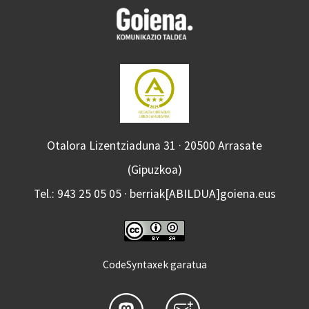
Otalora Lizentziaduna 31 · 20500 Arrasate
(Gipuzkoa)
Tel.: 943 25 05 05 · berriak[ABILDUA]goiena.eus
CodeSyntaxek garatua