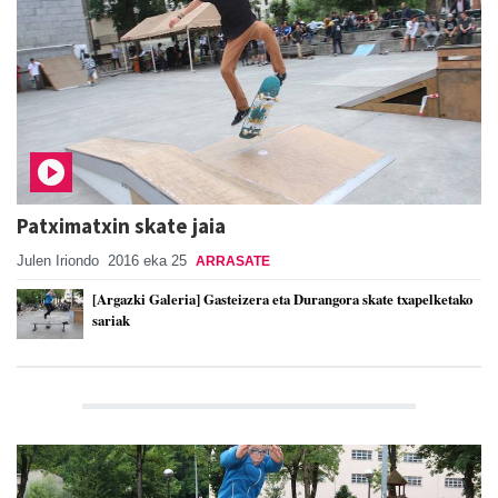
Patximatxin skate jaia
Julen Iriondo
2016 eka 25
ARRASATE
[Argazki Galeria] Gasteizera eta Durangora skate txapelketako
sariak