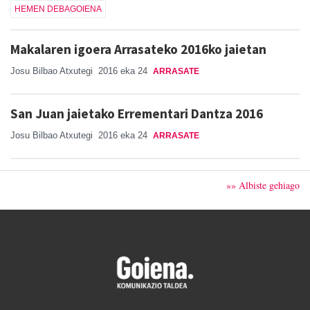
HEMEN DEBAGOIENA
Makalaren igoera Arrasateko 2016ko jaietan
Josu Bilbao Atxutegi
2016 eka 24
ARRASATE
San Juan jaietako Errementari Dantza 2016
Josu Bilbao Atxutegi
2016 eka 24
ARRASATE
»» Albiste gehiago