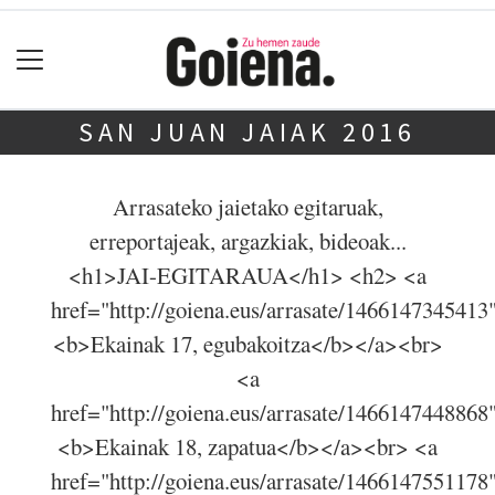
SAN JUAN JAIAK 2016
Arrasateko jaietako egitaruak,
erreportajeak, argazkiak, bideoak...
<h1>JAI-EGITARAUA</h1> <h2> <a
href="http://goiena.eus/arrasate/1466147345413
<b>Ekainak 17, egubakoitza</b></a><br>
<a
href="http://goiena.eus/arrasate/1466147448868
<b>Ekainak 18, zapatua</b></a><br> <a
href="http://goiena.eus/arrasate/1466147551178