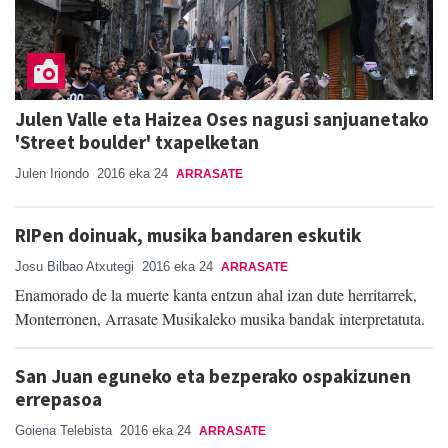
Julen Valle eta Haizea Oses nagusi sanjuanetako
'Street boulder' txapelketan
Julen Iriondo
2016 eka 24
ARRASATE
RIPen doinuak, musika bandaren eskutik
Josu Bilbao Atxutegi
2016 eka 24
ARRASATE
Enamorado de la muerte kanta entzun ahal izan dute herritarrek,
Monterronen, Arrasate Musikaleko musika bandak interpretatuta.
San Juan eguneko eta bezperako ospakizunen
errepasoa
Goiena Telebista
2016 eka 24
ARRASATE