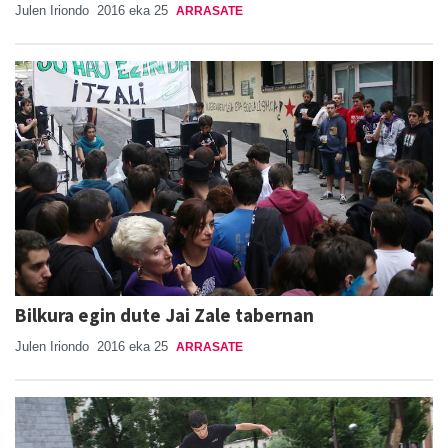
Julen Iriondo
2016 eka 25
ARRASATE
Bilkura egin dute Jai Zale tabernan
Julen Iriondo
2016 eka 25
ARRASATE