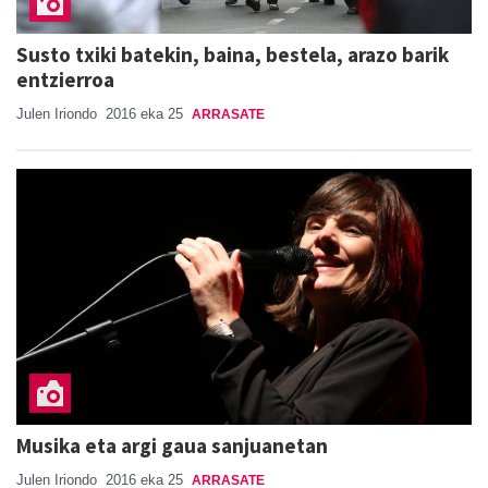
Susto txiki batekin, baina, bestela, arazo barik
entzierroa
Julen Iriondo
2016 eka 25
ARRASATE
Musika eta argi gaua sanjuanetan
Julen Iriondo
2016 eka 25
ARRASATE