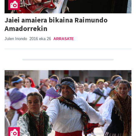
Jaiei amaiera bikaina Raimundo
Amadorrekin
Julen Iriondo
2016 eka 26
ARRASATE