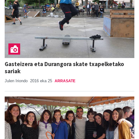
Gasteizera eta Durangora skate txapelketako
sariak
Julen Iriondo
2016 eka 25
ARRASATE