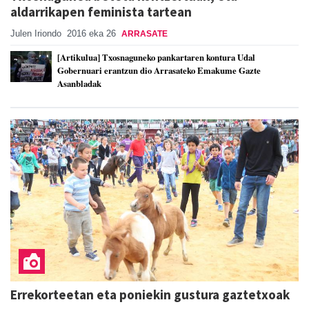
aldarrikapen feminista tartean
Julen Iriondo
2016 eka 26
ARRASATE
[Artikulua] Txosnaguneko pankartaren kontura Udal
Gobernuari erantzun dio Arrasateko Emakume Gazte
Asanbladak
Errekorteetan eta poniekin gustura gaztetxoak