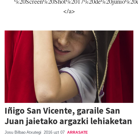
%20Screen%20Shot%2017%20de%20junio%20
</a>
Iñigo San Vicente, garaile San
Juan jaietako argazki lehiaketan
Josu Bilbao Atxutegi
2016 uzt 07
ARRASATE