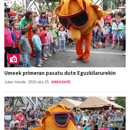
Umeek primeran pasatu dute Eguzkilarurekin
Julen Iriondo
2016 eka 25
ARRASATE