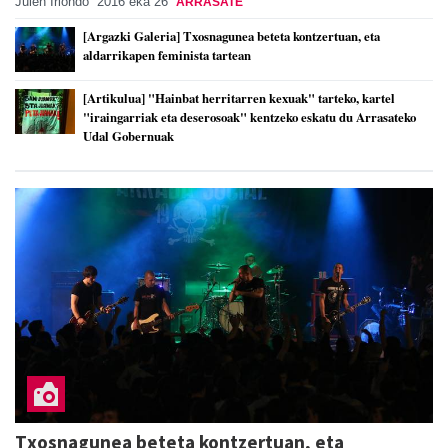
Julen Iriondo
2016 eka 26
ARRASATE
[Argazki Galeria] Txosnagunea beteta kontzertuan, eta
aldarrikapen feminista tartean
[Artikulua] "Hainbat herritarren kexuak" tarteko, kartel
"iraingarriak eta deserosoak" kentzeko eskatu du Arrasateko
Udal Gobernuak
Txosnagunea beteta kontzertuan, eta