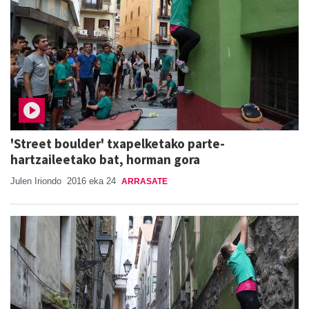
'Street boulder' txapelketako parte-
hartzaileetako bat, horman gora
Julen Iriondo
2016 eka 24
ARRASATE