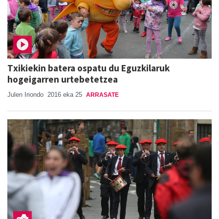
Txikiekin batera ospatu du Eguzkilaruk
hogeigarren urtebetetzea
Julen Iriondo
2016 eka 25
ARRASATE