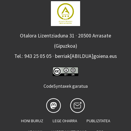
Otalora Lizentziaduna 31 · 20500 Arrasate
(Gipuzkoa)
Tel.: 943 25 05 05 · berriak[ABILDUA]goiena.eus
CodeSyntaxek garatua
HONI BURUZ
LEGE OHARRA
PUBLIZITATEA