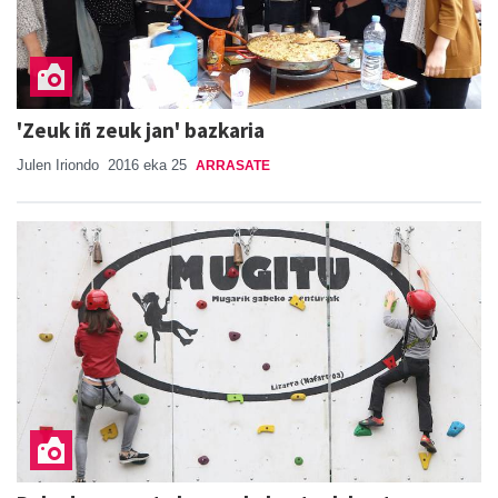
'Zeuk iñ zeuk jan' bazkaria
Julen Iriondo
2016 eka 25
ARRASATE