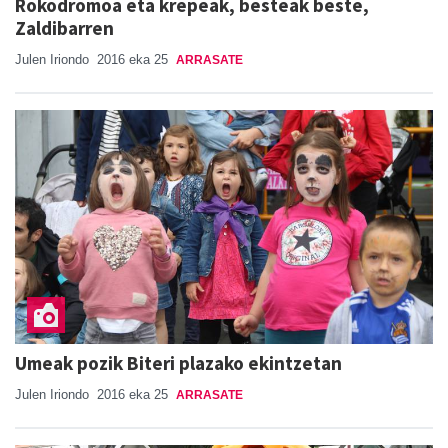
Rokodromoa eta krepeak, besteak beste,
Zaldibarren
Julen Iriondo
2016 eka 25
ARRASATE
Umeak pozik Biteri plazako ekintzetan
Julen Iriondo
2016 eka 25
ARRASATE