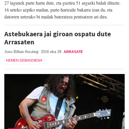
27 lagunek parte hartu dute, eta guztira 51 argazki bidali dituzte.
16 urteko azpiko mailan, parte-hartzaile bakarra izan da, eta
datorren urterako bi mailak bateratzea pentsatzen ari dira.
Astebukaera jai giroan ospatu dute
Arrasaten
Josu Bilbao Atxutegi
2016 eka 28
ARRASATE
HEMEN DEBAGOIENA