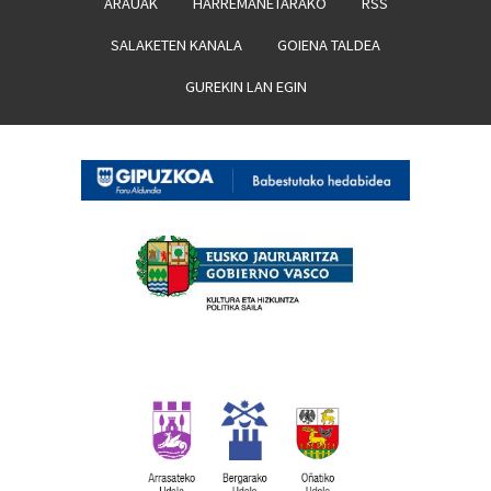
ARAUAK
HARREMANETARAKO
RSS
SALAKETEN KANALA
GOIENA TALDEA
GUREKIN LAN EGIN