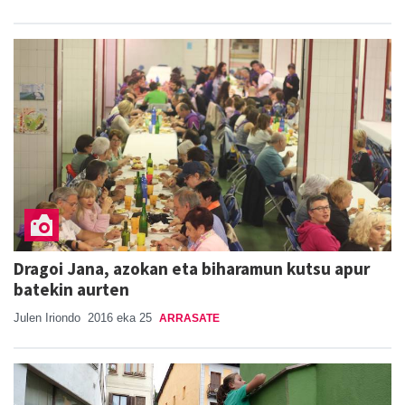
Dragoi Jana, azokan eta biharamun kutsu apur
batekin aurten
Julen Iriondo
2016 eka 25
ARRASATE