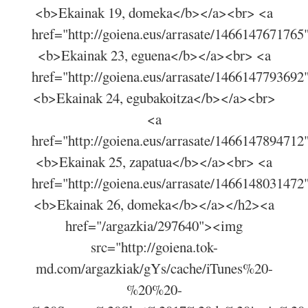
<b>Ekainak 19, domeka</b></a><br> <a
href="http://goiena.eus/arrasate/1466147671765
<b>Ekainak 23, eguena</b></a><br> <a
href="http://goiena.eus/arrasate/1466147793692
<b>Ekainak 24, egubakoitza</b></a><br>
<a
href="http://goiena.eus/arrasate/1466147894712
<b>Ekainak 25, zapatua</b></a><br> <a
href="http://goiena.eus/arrasate/1466148031472
<b>Ekainak 26, domeka</b></a></h2><a
href="/argazkia/297640"><img
src="http://goiena.tok-
md.com/argazkiak/gYs/cache/iTunes%20-
%20%20-