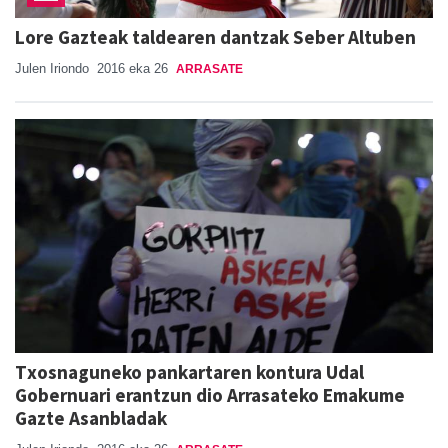
Lore Gazteak taldearen dantzak Seber Altuben
Julen Iriondo
2016 eka 26
ARRASATE
Txosnaguneko pankartaren kontura Udal
Gobernuari erantzun dio Arrasateko Emakume
Gazte Asanbladak