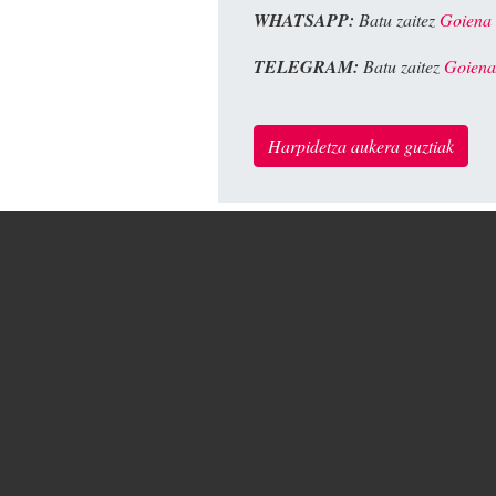
WHATSAPP:
Batu zaitez
Goiena
TELEGRAM:
Batu zaitez
Goiena
Harpidetza aukera guztiak