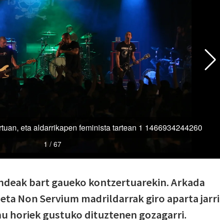
endeak bart gaueko kontzertuarekin. Arkada
 eta Non Servium madrildarrak giro aparta jarri
u horiek gustuko dituztenen gozagarri.