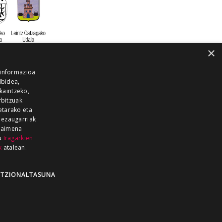
×
 informazioa
lbidea,
skaintzeko,
rbitzuak
etarako eta
 ezaugarriak
 baimena
zu
Iragarkien
k
atalean.
EITIA GUKA
AZKOITIA GUKA
BARRENA
GUKA
GUKA TELEBISTA
HIRUKA
TZIONALTASUNA
Z GUKA
ZUMAIA GUKA
28 KANALA