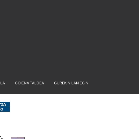
ALA
GOIENA TALDEA
GUREKIN LAN EGIN