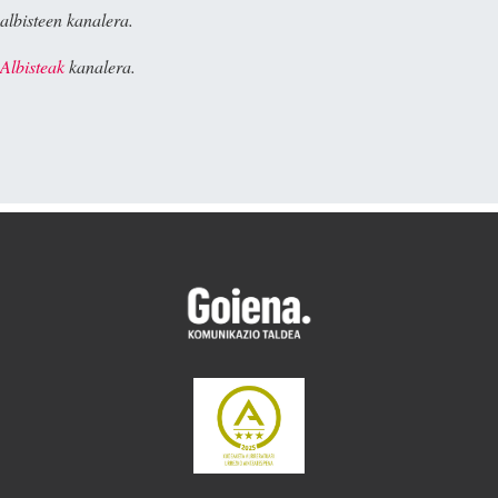
albisteen kanalera.
Albisteak
kanalera.