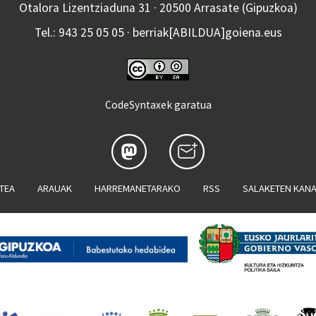
Otalora Lizentziaduna 31 · 20500 Arrasate (Gipuzkoa)
Tel.: 943 25 05 05 · berriak[ABILDUA]goiena.eus
CodeSyntaxek garatua
ATEA
ARAUAK
HARREMANETARAKO
RSS
SALAKETEN KAN