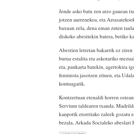
Jende asko batu zen atzo gauean tx
jotzen aurrenekoa, eta Arrasatekoe
baxuan zela, dena eman zuten taula 
diskoko abestiekin batera, betiko ka
Abestien letretan bakarrik ez ziren
burua estalita eta askotariko mezua
eta, pankarta batekin, agertokira i
feminista jasotzen zituen, eta Udal
kontuagatik.
Kontzertuan etenaldi horren ostean
Servium taldearen txanda. Madrilda
kanpotik etorritako zaleek gozatu e
bezala, Arkada Socialeko abeslari 