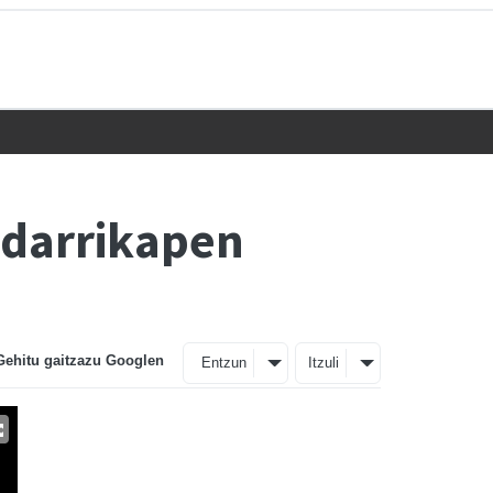
ldarrikapen
Gehitu gaitzazu Googlen
Entzun
Itzuli