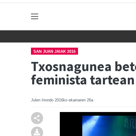
SAN JUAN JAIAK 2016
Txosnagunea bete
feminista tartean
Julen Iriondo
2016ko ekainaren 26a