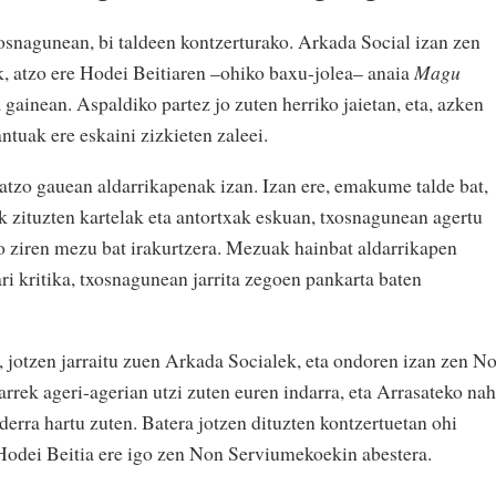
osnagunean, bi taldeen kontzerturako. Arkada Social izan zen
k, atzo ere Hodei Beitiaren –ohiko baxu-jolea– anaia
Magu
gainean. Aspaldiko partez jo zuten herriko jaietan, eta, azken
ntuak ere eskaini zizkieten zaleei.
 atzo gauean aldarrikapenak izan. Izan ere, emakume talde bat,
k zituzten kartelak eta antortxak eskuan, txosnagunean agertu
go ziren mezu bat irakurtzera. Mezuak hainbat aldarrikapen
ari kritika, txosnagunean jarrita zegoen pankarta baten
, jotzen jarraitu zuen Arkada Socialek, eta ondoren izan zen N
rrek ageri-agerian utzi zuten euren indarra, eta Arrasateko nah
derra hartu zuten. Batera jotzen dituzten kontzertuetan ohi
Hodei Beitia ere igo zen Non Serviumekoekin abestera.