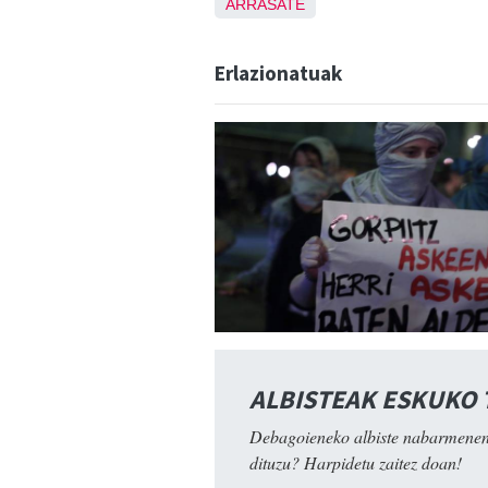
ARRASATE
Erlazionatuak
ALBISTEAK ESKUKO
Debagoieneko albiste nabarmenen
dituzu? Harpidetu zaitez doan!