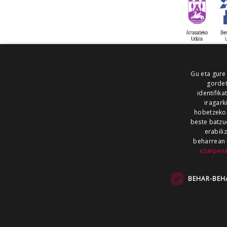
Gu eta gure
gordet
identifika
iragark
hobetzeko
beste batzu
erabili
beharrean 
ezarpen
AIARALDEA
AIKOR
AIURRI
ALEA
BEGITU
ERRAN
EUSKALERRIA IRRA
BEHAR-BEH
KRONIKA
MAILOPE
NOAUA
O