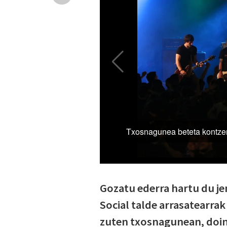
Gozatu ederra hartu du j
Social talde arrasatearrak
zuten txosnagunean, doin