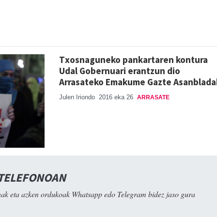
Txosnaguneko pankartaren kontura
Udal Gobernuari erantzun dio
Arrasateko Emakume Gazte Asanblada
Julen Iriondo
2016 eka 26
ARRASATE
 TELEFONOAN
ak eta azken ordukoak Whatsapp edo Telegram bidez jaso gura