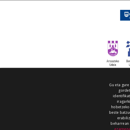
Gu eta gure
gordet
identifika
iragark
hobetzeko
beste batzu
erabili
beharrean 
ezarpen