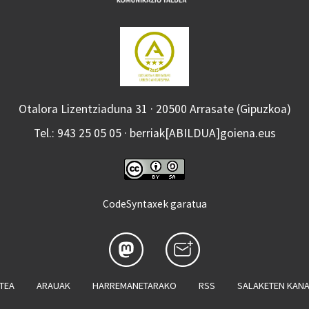
Otalora Lizentziaduna 31 · 20500 Arrasate (Gipuzkoa)
Tel.: 943 25 05 05 · berriak[ABILDUA]goiena.eus
CodeSyntaxek garatua
ATEA
ARAUAK
HARREMANETARAKO
RSS
SALAKETEN KAN