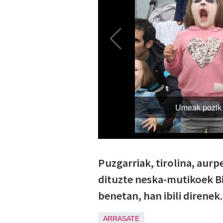
Puzgarriak, tirolina, aurp
dituzte neska-mutikoek Bit
benetan, han ibili direnek.
ARRASATE