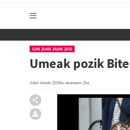
SAN JUAN JAIAK 2016
Umeak pozik Bite
Julen Iriondo
2016ko ekainaren 25a