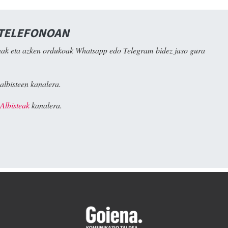
 TELEFONOAN
ak eta azken ordukoak Whatsapp edo Telegram bidez jaso gura
albisteen kanalera.
Albisteak
kanalera.