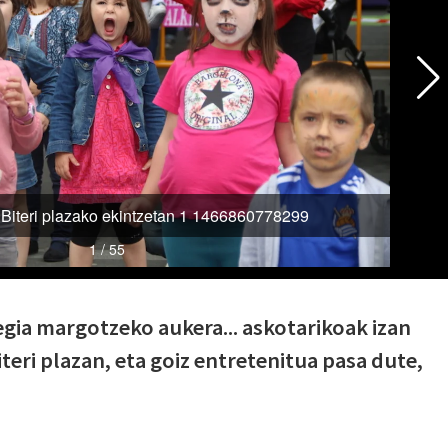
egia margotzeko aukera... askotarikoak izan
eri plazan, eta goiz entretenitua pasa dute,