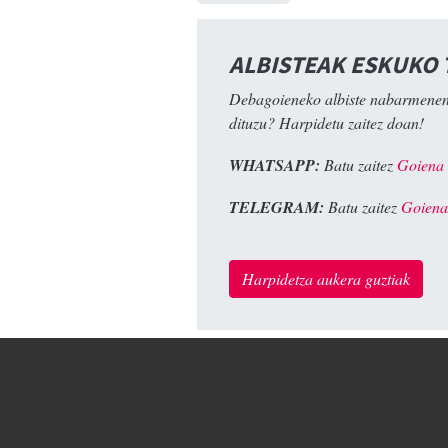
ALBISTEAK ESKUKO
Debagoieneko albiste nabarmenen
dituzu? Harpidetu zaitez doan!
WHATSAPP:
Batu zaitez
Goiena
TELEGRAM:
Batu zaitez
Goiena
Harpidetza aukera guztiak