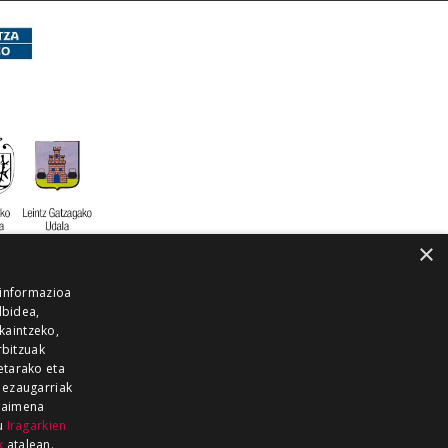
×
 informazioa
lbidea,
skaintzeko,
rbitzuak
etarako eta
 ezaugarriak
 baimena
zu
Iragarkien
k
atalean.