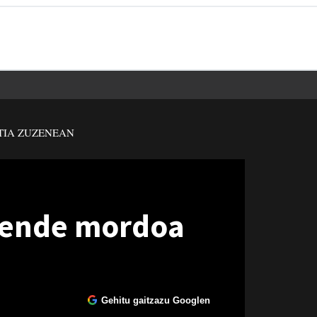
TIA ZUZENEAN
 jende mordoa
Gehitu gaitzazu Googlen