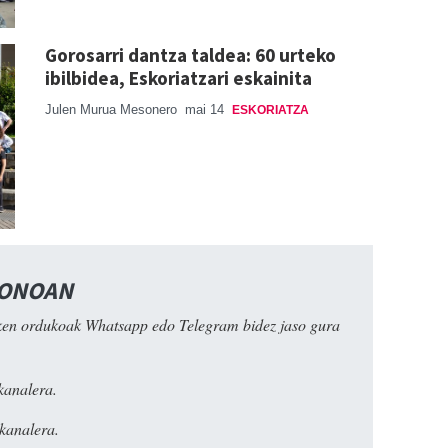
Gorosarri dantza taldea: 60 urteko
ibilbidea, Eskoriatzari eskainita
Julen Murua Mesonero
mai 14
ESKORIATZA
FONOAN
ken ordukoak Whatsapp edo Telegram bidez jaso gura
kanalera.
kanalera.