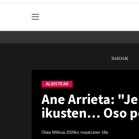
SAIOAK
ALBISTEAK
Ane Arrieta: "
ikusten… Oso po
Olaia Milikua
2026ko maiatzaren 18a