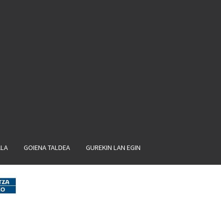
ALA
GOIENA TALDEA
GUREKIN LAN EGIN