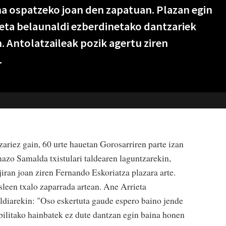
na ospatzeko joan den zapatuan. Plazan egin
 eta belaunaldi ezberdinetako dantzariek
. Antolatzaileak pozik agertu ziren
.
zariez gain, 60 urte hauetan Gorosarriren parte izan
mazo Samalda txistulari taldearen laguntzarekin,
jiran joan ziren Fernando Eskoriatza plazara arte.
usleen txalo zaparrada artean. Ane Arrieta
ldiarekin: "Oso eskertuta gaude espero baino jende
bilitako hainbatek ez dute dantzan egin baina honen