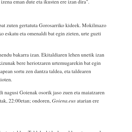
izena eman dute eta ikusten ere izan dira".
 bat zuten gertatuta Gorosarriko kideek. Mokilmazo
eko eskatu eta omenaldi bat egin zieten, urte guzti
omendu bakarra izan. Ekitaldiaren lehen unetik izan
kizunak bere heriotzaren urtemugarekin bat egin
zapean sortu zen dantza taldea, eta taldearen
ioten.
di nagusi Goienak osorik jaso zuen eta maiatzaren
tak, 22:00etan; ondoren,
Goiena.eus
atarian ere