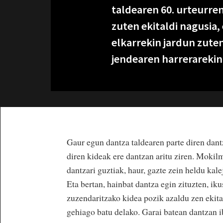
taldearen 60. urteurre
zuten ekitaldi nagusia,
elkarrekin jardun zuten
jendearen harrerarekin
Gaur egun dantza taldearen parte diren dant
diren kideak ere dantzan aritu ziren. Mokil
dantzari guztiak, haur, gazte zein heldu kale
Eta bertan, hainbat dantza egin zituzten, ik
zuzendaritzako kidea pozik azaldu zen ekita
gehiago batu delako. Garai batean dantzan i