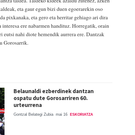
dantza taldea. Taldeko kideek azaldu zutenez, azken
aldeak, eta gaur egun bizi duen egoerarekin oso
da pixkanaka, eta gero eta herritar gehiago ari dira
n interesa ere nabarmen handituz. Horregatik, orain
ri eutsi nahi diote hemendik aurrera ere. Dantzak
du Gorosarrik.
Belaunaldi ezberdinek dantzan
ospatu dute Gorosarriren 60.
urteurrena
Gontzal Belategi Zubia
mai 16
ESKORIATZA