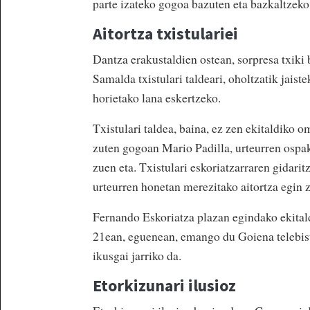
parte izateko gogoa bazuten eta bazkaltzeko 
Aitortza txistulariei
Dantza erakustaldien ostean, sorpresa txiki
Samalda txistulari taldeari, oholtzatik jaist
horietako lana eskertzeko.
Txistulari taldea, baina, ez zen ekitaldiko 
zuten gogoan Mario Padilla, urteurren ospa
zuen eta. Txistulari eskoriatzarraren gidarit
urteurren honetan merezitako aitortza egin z
Fernando Eskoriatza plazan egindako ekital
21ean, eguenean, emango du Goiena telebis
ikusgai jarriko da.
Etorkizunari ilusioz