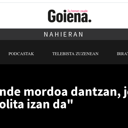
NAHIERAN
PODCASTAK
TELEBISTA ZUZENEAN
IRRA
Jende mordoa dantzan,
lita izan da"