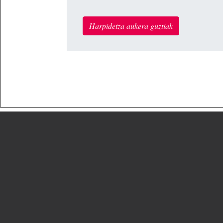
Harpidetza aukera guztiak