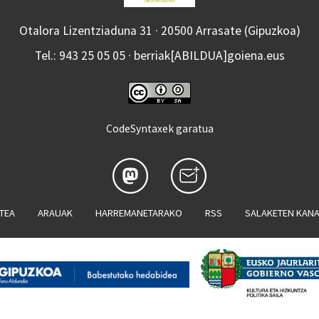
Otalora Lizentziaduna 31 · 20500 Arrasate (Gipuzkoa)
Tel.: 943 25 05 05 · berriak[ABILDUA]goiena.eus
CodeSyntaxek garatua
ATEA
ARAUAK
HARREMANETARAKO
RSS
SALAKETEN KAN