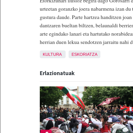
Etorkizunari ilusioz begira dago Gorosarri 
urteetan goranzko joera nabarmena izan du t
gustura daude. Parte hartzea handitzen joan 
dantzaren bueltan biltzen, belaunaldi berrie
arte egindako lanari eta hartutako norabidea
herrian duen lekua sendotzen jarraitu nahi 
KULTURA
ESKORIATZA
Erlazionatuak