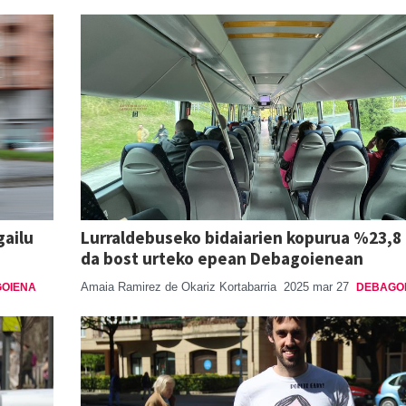
gailu
Lurraldebuseko bidaiarien kopurua %23,8 
da bost urteko epean Debagoienean
Amaia Ramirez de Okariz Kortabarria
2025 mar 27
OIENA
DEBAGO