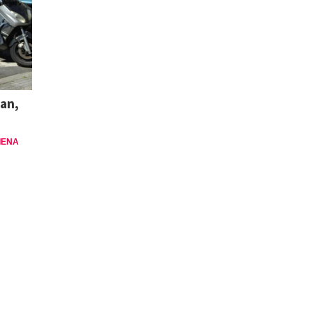
ian,
IENA