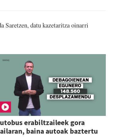
Saretzen, datu kazetaritza oinarri
utobus erabiltzaileek gora
ailaran, baina autoak baztertu