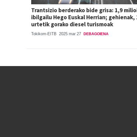
Trantsizio berderako bide grisa: 1,9 milio
ibilgailu Hego Euskal Herrian; gehienak,
urtetik gorako diesel turismoak
Tokikom-EITB
2025 mar 27
DEBAGOIENA