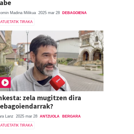
abe
omin Madina Milikua
2025 mar 28
DEBAGOIENA
ATUETATIK TIRAKA
nkesta: zela mugitzen dira
ebagoiendarrak?
ra Lanz
2025 mar 28
ANTZUOLA
BERGARA
ATUETATIK TIRAKA