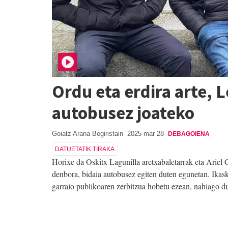
Ordu eta erdira arte, L
autobusez joateko
Goiatz Arana Begiristain
2025 mar 28
DEBAGOIENA
DATUETATIK TIRAKA
Horixe da Oskitx Lagunilla aretxabaletarrak eta Ariel G
denbora, bidaia autobusez egiten duten egunetan. Ikask
garraio publikoaren zerbitzua hobetu ezean, nahiago du