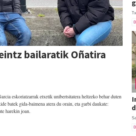
g
Tx
D
eintz bailaratik Oñatira
arcia eskoriatzarrak etxetik unibertsitatera heltzeko behar duten
I
ide batek gida-baimena atera du orain, eta garbi daukate:
d
te harekin joan.
Sa
D