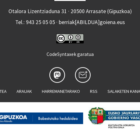
Otalora Lizentziaduna 31 · 20500 Arrasate (Gipuzkoa)
Tel.: 943 25 05 05 · berriak[ABILDUA]goiena.eus
CodeSyntaxek garatua
ATEA
ARAUAK
HARREMANETARAKO
RSS
SALAKETEN KAN