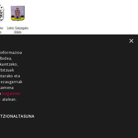
×
 informazioa
lbidea,
skaintzeko,
rbitzuak
etarako eta
 ezaugarriak
 baimena
zu
Iragarkien
k
atalean.
EITIA GUKA
AZKOITIA GUKA
BARRENA
GUKA
GUKA TELEBISTA
HIRUKA
TZIONALTASUNA
Z GUKA
ZUMAIA GUKA
28 KANALA