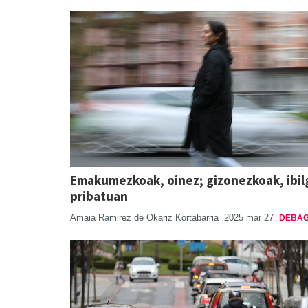
Emakumezkoak, oinez; gizonezkoak, ibil
pribatuan
Amaia Ramirez de Okariz Kortabarria
2025 mar 27
DEBAG