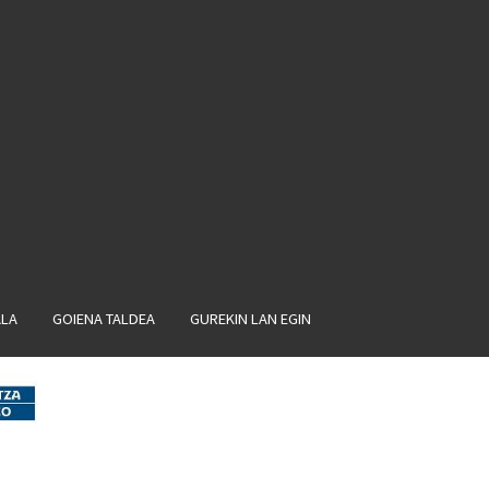
ALA
GOIENA TALDEA
GUREKIN LAN EGIN