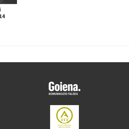
i
 14