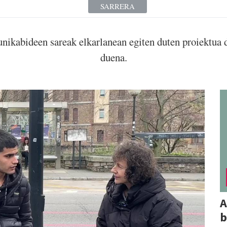
SARRERA
bideen sareak elkarlanean egiten duten proiektua da 
duena.
A
b