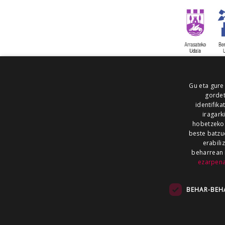
Gu eta gure
gordet
identifika
iragark
hobetzeko
beste batzu
erabili
beharrean 
ezarpen
AIARALDEA
AIKOR
AIURRI
ALEA
BEGITU
ERRAN
EUSKALERRIA IRRA
BEHAR-BEH
KRONIKA
MAILOPE
NOAUA
O