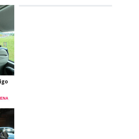
igo
IENA