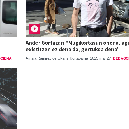
Ander Gortazar: "Mugikortasun onena, ag
existitzen ez dena da; gertukoa dena"
Amaia Ramirez de Okariz Kortabarria
2025 mar 27
OIENA
DEBAGO