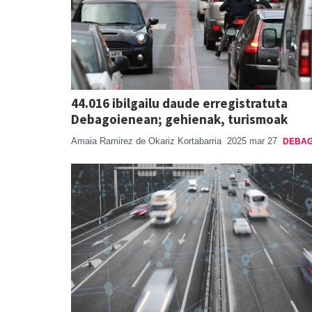
44.016 ibilgailu daude erregistratuta
Debagoienean; gehienak, turismoak
Amaia Ramirez de Okariz Kortabarria
2025 mar 27
DEBAG