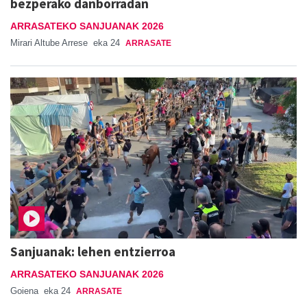
bezperako danborradan
ARRASATEKO SANJUANAK 2026
Mirari Altube Arrese
eka 24
ARRASATE
Sanjuanak: lehen entzierroa
ARRASATEKO SANJUANAK 2026
Goiena
eka 24
ARRASATE