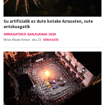
Su artifizialik ez dute botako Arrasaten, sute
arriskuagatik
ARRASATEKO SANJUANAK 2026
Mirari Altube Arrese
eka 23
ARRASATE