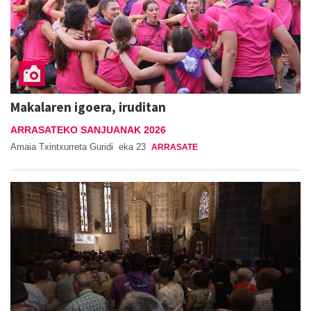
Makalaren igoera, iruditan
ARRASATEKO SANJUANAK 2026
Amaia Txintxurreta Guridi
eka 23
ARRASATE