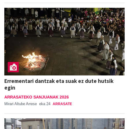
Errementari dantzak eta suak ez dute hutsik
egin
ARRASATEKO SANJUANAK 2026
Mirari Altube Arrese
eka 24
ARRASATE