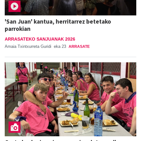
'San Juan' kantua, herritarrez betetako
parrokian
ARRASATEKO SANJUANAK 2026
Amaia Txintxurreta Guridi
eka 23
ARRASATE