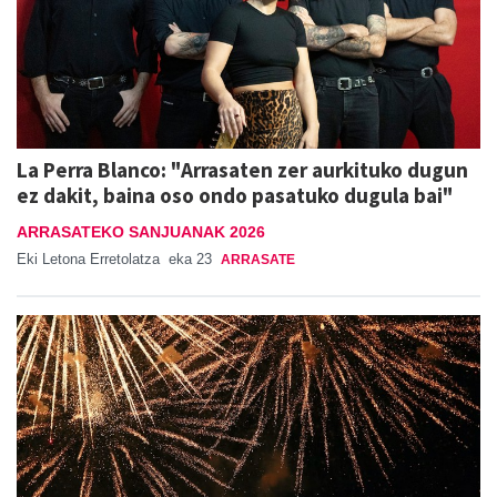
La Perra Blanco: "Arrasaten zer aurkituko dugun
ez dakit, baina oso ondo pasatuko dugula bai"
ARRASATEKO SANJUANAK 2026
Eki Letona Erretolatza
eka 23
ARRASATE