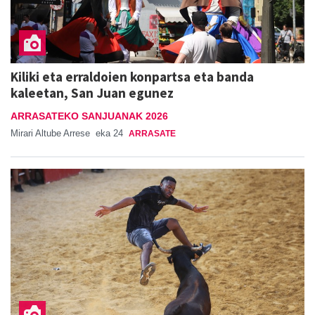
Kiliki eta erraldoien konpartsa eta banda
kaleetan, San Juan egunez
ARRASATEKO SANJUANAK 2026
Mirari Altube Arrese
eka 24
ARRASATE