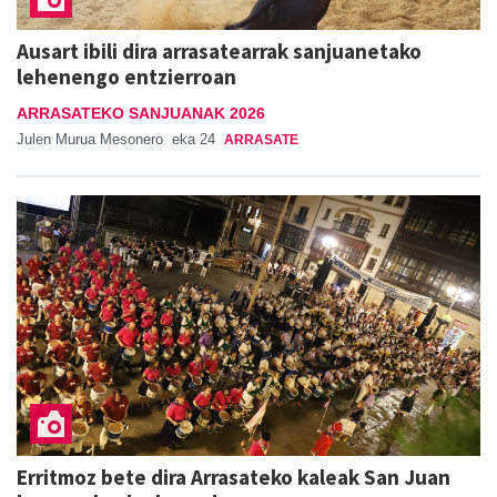
Ausart ibili dira arrasatearrak sanjuanetako
lehenengo entzierroan
ARRASATEKO SANJUANAK 2026
Julen Murua Mesonero
eka 24
ARRASATE
Erritmoz bete dira Arrasateko kaleak San Juan