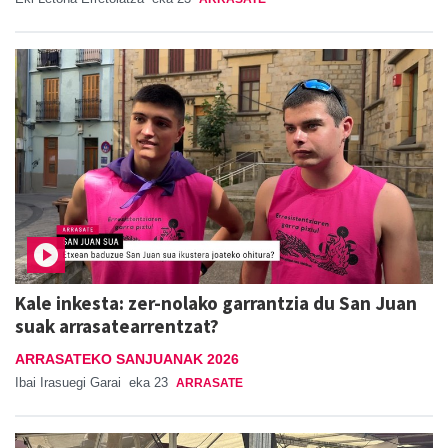
Kale inkesta: zer-nolako garrantzia du San Juan
suak arrasatearrentzat?
ARRASATEKO SANJUANAK 2026
Ibai Irasuegi Garai
eka 23
ARRASATE