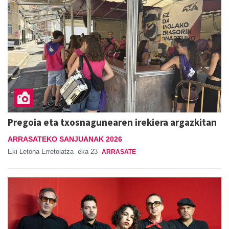
Pregoia eta txosnagunearen irekiera argazkitan
ARRASATEKO SANJUANAK 2026
Eki Letona Erretolatza
eka 23
ARRASATE