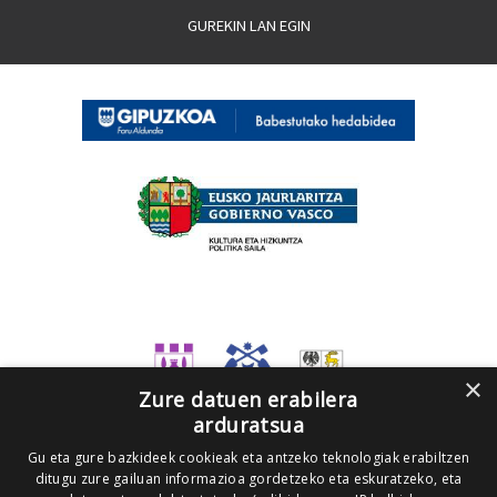
GUREKIN LAN EGIN
×
Zure datuen erabilera
arduratsua
Gu eta gure bazkideek cookieak eta antzeko teknologiak erabiltzen
ditugu zure gailuan informazioa gordetzeko eta eskuratzeko, eta