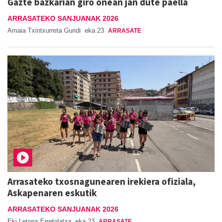
Gazte bazkarian giro onean jan dute paella
ARRASATEKO SANJUANAK 2026
Amaia Txintxurreta Guridi
eka 23
ARRASATE
Arrasateko txosnagunearen irekiera ofiziala,
Askapenaren eskutik
ARRASATEKO SANJUANAK 2026
Eki Letona Erretolatza
eka 23
ARRASATE