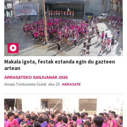
Makala igota, festak eztanda egin du gazteen
artean
ARRASATEKO SANJUANAK 2026
Amaia Txintxurreta Guridi
eka 23
ARRASATE