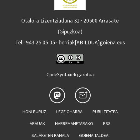
Otalora Lizentziaduna 31 · 20500 Arrasate
(Gipuzkoa)
Tel.: 943 25 05 05 · berriak[ABILDUA]goiena.eus
CodeSyntaxek garatua
HONI BURUZ
LEGE OHARRA
PUBLIZITATEA
ARAUAK
HARREMANETARAKO
RSS
SALAKETEN KANALA
GOIENA TALDEA