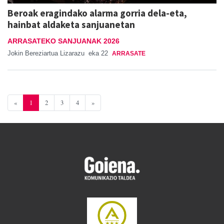
Beroak eragindako alarma gorria dela-eta,
hainbat aldaketa sanjuanetan
ARRASATEKO SANJUANAK 2026
Jokin Bereziartua Lizarazu
eka 22
ARRASATE
«
1
2
3
4
»