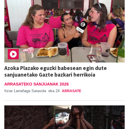
Azoka Plazako eguzki babesean egin dute
sanjuanetako Gazte bazkari herrikoia
ARRASATEKO SANJUANAK 2026
Itziar Larrañaga Sarasola
eka 24
ARRASATE