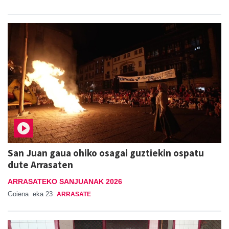
San Juan gaua ohiko osagai guztiekin ospatu
dute Arrasaten
ARRASATEKO SANJUANAK 2026
Goiena
eka 23
ARRASATE