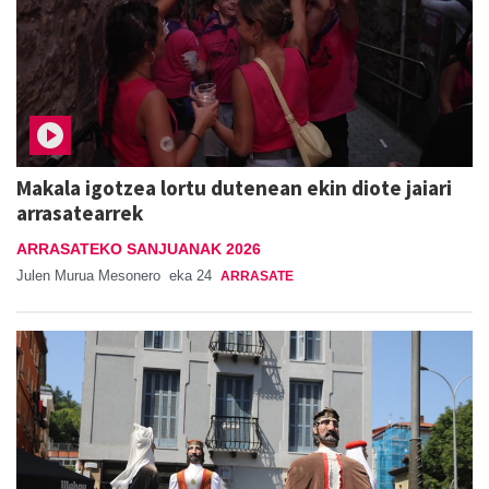
Makala igotzea lortu dutenean ekin diote jaiari
arrasatearrek
ARRASATEKO SANJUANAK 2026
Julen Murua Mesonero
eka 24
ARRASATE