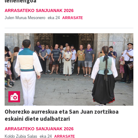
lehenengoa
ARRASATEKO SANJUANAK 2026
Julen Murua Mesonero
eka 24
ARRASATE
Ohorezko aurreskua eta San Juan zortzikoa
eskaini diete udalbatzari
ARRASATEKO SANJUANAK 2026
Koldo Zubia Salas
eka 24
ARRASATE