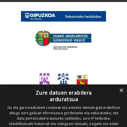
×
Zure datuen erabilera
arduratsua
Gu eta gure bazkideek cookieak eta antzeko teknologiak erabiltzen
ditugu zure gailuan informazioa gordetzeko eta eskuratzeko, eta
datu pertsonalak tratatzeko (adibidez, zure IP helbidea,
identifikatzaile bakarrak eta nabigazio-datuak), iragarki eta eduki