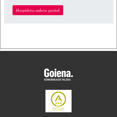
Harpidetza aukera guztiak