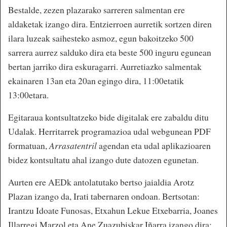
Bestalde, zezen plazarako sarreren salmentan ere
aldaketak izango dira. Entzierroen aurretik sortzen diren
ilara luzeak saihesteko asmoz, egun bakoitzeko 500
sarrera aurrez salduko dira eta beste 500 inguru egunean
bertan jarriko dira eskuragarri. Aurretiazko salmentak
ekainaren 13an eta 20an egingo dira, 11:00etatik
13:00etara.
Egitaraua kontsultatzeko bide digitalak ere zabaldu ditu
Udalak. Herritarrek programazioa udal webgunean PDF
formatuan,
Arrasatentril
agendan eta udal aplikazioaren
bidez kontsultatu ahal izango dute datozen egunetan.
Aurten ere AEDk antolatutako bertso jaialdia Arotz
Plazan izango da, Irati tabernaren ondoan. Bertsotan:
Irantzu Idoate Funosas, Etxahun Lekue Etxebarria, Joanes
Illarregi Marzol eta Ane Zuazubiskar Iñarra izango dira;