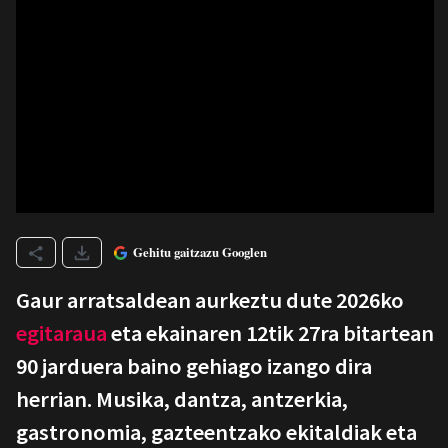
Gehitu gaitzazu Googlen
Gaur arratsaldean aurkeztu dute 2026ko
egitaraua
eta ekainaren 12tik 27ra bitartean
90 jarduera baino gehiago izango dira
herrian. Musika, dantza, antzerkia,
gastronomia, gazteentzako ekitaldiak eta