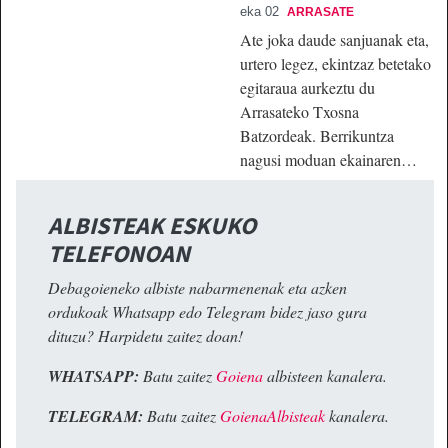
eka 02
ARRASATE
Ate joka daude sanjuanak eta,
urtero legez, ekintzaz betetako
egitaraua aurkeztu du
Arrasateko Txosna
Batzordeak. Berrikuntza
nagusi moduan ekainaren…
ALBISTEAK ESKUKO
TELEFONOAN
Debagoieneko albiste nabarmenenak eta azken
ordukoak Whatsapp edo Telegram bidez jaso gura
dituzu? Harpidetu zaitez doan!
WHATSAPP:
Batu zaitez
Goiena
albisteen kanalera.
TELEGRAM:
Batu zaitez
GoienaAlbisteak
kanalera.