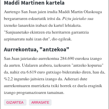
Maddi Martinen kartela
Aurtengo San Juan jaien irudia Maddi Martin Olaskoaga
bergararraren eskuetatik iritsi da.
Piztu jaietako sua
izeneko lanarekin irabazi du kartel lehiaketa.
"Sanjuanetako ekintzen eta herritarren garrantzia
azpimarratu nahi izan dut", dio egileak.
Aurrekontua, "antzekoa"
San Juan jaietarako aurrekontua 284.690 eurokoa izango
da aurten. Udalaren arabera, iazkoaren "antzeko kopurua"
da, nahiz eta 6.619 euro gutxiago bideratuko diren, hau da,
%2,2 inguruko jaitsiera izango da. Adierazi dute
aurrekontuaren murrizketa txiki horrek ez duela eraginik
izango programazioaren tamainan.
GIZARTEA
ARRASATE