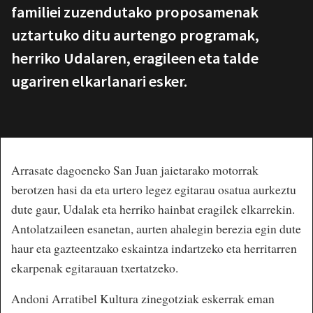
familiei zuzendutako proposamenak
uztartuko ditu aurtengo programak,
herriko Udalaren, eragileen eta talde
ugariren elkarlanari esker.
Arrasate dagoeneko San Juan jaietarako motorrak
berotzen hasi da eta urtero legez egitarau osatua aurkeztu
dute gaur, Udalak eta herriko hainbat eragilek elkarrekin.
Antolatzaileen esanetan, aurten ahalegin berezia egin dute
haur eta gazteentzako eskaintza indartzeko eta herritarren
ekarpenak egitarauan txertatzeko.
Andoni Arratibel Kultura zinegotziak eskerrak eman