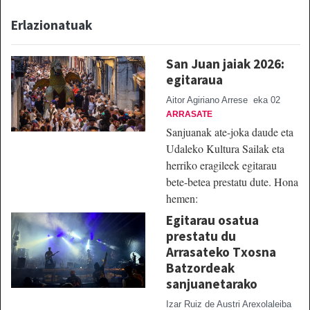
Erlazionatuak
San Juan jaiak 2026:
egitaraua
Aitor Agiriano Arrese
eka 02
ARRASATE
Sanjuanak ate-joka daude eta
Udaleko Kultura Sailak eta
herriko eragileek egitarau
bete-betea prestatu dute. Hona
hemen:
Egitarau osatua
prestatu du
Arrasateko Txosna
Batzordeak
sanjuanetarako
Izar Ruiz de Austri Arexolaleiba