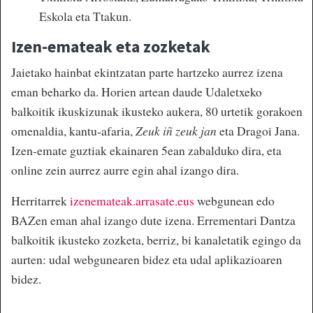
Eskola eta Ttakun.
Izen-emateak eta zozketak
Jaietako hainbat ekintzatan parte hartzeko aurrez izena
eman beharko da. Horien artean daude Udaletxeko
balkoitik ikuskizunak ikusteko aukera, 80 urtetik gorakoen
omenaldia, kantu-afaria,
Zeuk iñ zeuk jan
eta Dragoi Jana.
Izen-emate guztiak ekainaren 5ean zabalduko dira, eta
online zein aurrez aurre egin ahal izango dira.
Herritarrek
izenemateak.arrasate.eus
webgunean edo
BAZen eman ahal izango dute izena. Errementari Dantza
balkoitik ikusteko zozketa, berriz, bi kanaletatik egingo da
aurten: udal webgunearen bidez eta udal aplikazioaren
bidez.