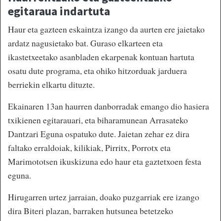
egitaraua indartuta
Haur eta gazteen eskaintza izango da aurten ere jaietako
ardatz nagusietako bat. Guraso elkarteen eta
ikastetxeetako asanbladen ekarpenak kontuan hartuta
osatu dute programa, eta ohiko hitzorduak jarduera
berriekin elkartu dituzte.
Ekainaren 13an haurren danborradak emango dio hasiera
txikienen egitarauari, eta biharamunean Arrasateko
Dantzari Eguna ospatuko dute. Jaietan zehar ez dira
faltako erraldoiak, kilikiak, Pirritx, Porrotx eta
Marimototsen ikuskizuna edo haur eta gaztetxoen festa
eguna.
Hirugarren urtez jarraian, doako puzgarriak ere izango
dira Biteri plazan, barraken hutsunea betetzeko