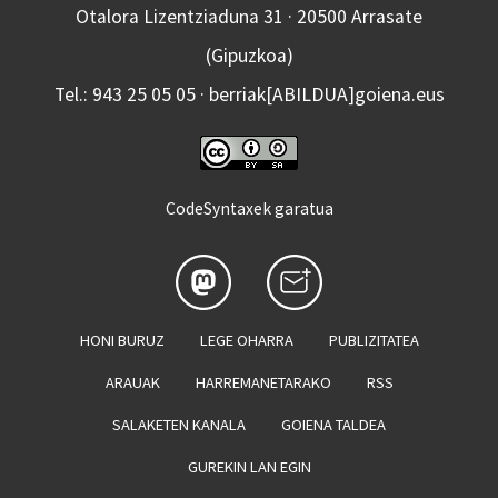
Otalora Lizentziaduna 31 · 20500 Arrasate
(Gipuzkoa)
Tel.: 943 25 05 05 · berriak[ABILDUA]goiena.eus
CodeSyntaxek garatua
HONI BURUZ
LEGE OHARRA
PUBLIZITATEA
ARAUAK
HARREMANETARAKO
RSS
SALAKETEN KANALA
GOIENA TALDEA
GUREKIN LAN EGIN