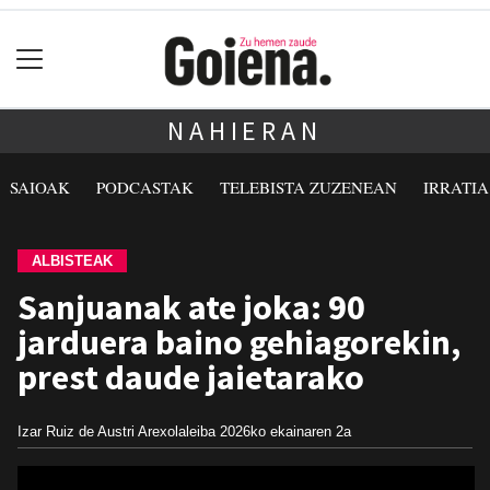
NAHIERAN
SAIOAK
PODCASTAK
TELEBISTA ZUZENEAN
IRRATI
ALBISTEAK
Sanjuanak ate joka: 90
jarduera baino gehiagorekin,
prest daude jaietarako
Izar Ruiz de Austri Arexolaleiba
2026ko ekainaren 2a