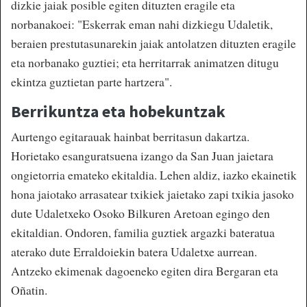
dizkie jaiak posible egiten dituzten eragile eta
norbanakoei: "Eskerrak eman nahi dizkiegu Udaletik,
beraien prestutasunarekin jaiak antolatzen dituzten eragile
eta norbanako guztiei; eta herritarrak animatzen ditugu
ekintza guztietan parte hartzera".
Berrikuntza eta hobekuntzak
Aurtengo egitarauak hainbat berritasun dakartza.
Horietako esanguratsuena izango da San Juan jaietara
ongietorria emateko ekitaldia. Lehen aldiz, iazko ekainetik
hona jaiotako arrasatear txikiek jaietako zapi txikia jasoko
dute Udaletxeko Osoko Bilkuren Aretoan egingo den
ekitaldian. Ondoren, familia guztiek argazki bateratua
aterako dute Erraldoiekin batera Udaletxe aurrean.
Antzeko ekimenak dagoeneko egiten dira Bergaran eta
Oñatin.