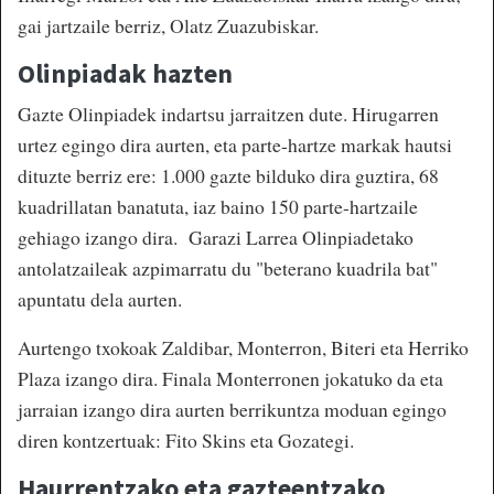
gai jartzaile berriz, Olatz Zuazubiskar.
Olinpiadak hazten
Gazte Olinpiadek indartsu jarraitzen dute. Hirugarren
urtez egingo dira aurten, eta parte-hartze markak hautsi
dituzte berriz ere: 1.000 gazte bilduko dira guztira, 68
kuadrillatan banatuta, iaz baino 150 parte-hartzaile
gehiago izango dira. Garazi Larrea Olinpiadetako
antolatzaileak azpimarratu du "beterano kuadrila bat"
apuntatu dela aurten.
Aurtengo txokoak Zaldibar, Monterron, Biteri eta Herriko
Plaza izango dira. Finala Monterronen jokatuko da eta
jarraian izango dira aurten berrikuntza moduan egingo
diren kontzertuak: Fito Skins eta Gozategi.
Haurrentzako eta gazteentzako