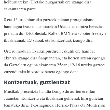
helburuarekin. Uretako puzgarriak ere izango dira
eskaintzaren parte.
8 eta 15 urte bitarteko gazteek jaietan protagonismo
handiagoa izateko asmoarekin Udalak eskaintza berezia
prestatu du: Diskofestak, Roller, BMX eta scooter freestyle
ikuskizunak, DJ saioak eta kontzertuak izango dira.
Urtero moduan Txatxilipurdiren eskutik ere hainbat
ekintza izango dira Sanjuanetan, eta horien artean egongo
da Gaztelaru eguna ekainaren 25ean; 12-16 urteko gazteei
zuzendutako hitzorduz beteta egongo dena.
Kontzertuak, guztientzat
Musikak presentzia handia izango du aurten ere San
Juanetan. Kontzertu eta ikuskizun gehienak hiru gunetan
banatuko dira: Txosnagunea, Herriko Plaza eta Monterron