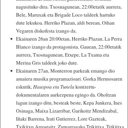
nagusituko dira. Txosnagunean, 22:00etatik aurrera,
Bele, Maruxak eta Brigade Loco taldeek hartuko
dute lekukoa. Herriko Plazan, aldi berean, Oihan
Vegaren diskofesta izango da.
Ekainaren 26an 20:00etan, Herriko Plazan, La Perra
Blanco izango da protagonista. Gauean, 22:00etatik
aurrera, Txosnagunean, Etxepe, La Txama eta
Merina Gris taldeek joko dute.
Ekainaren 27an, Monterron parkeak emango dio
amaiera musika programazioari. Gorka Hermosaren
eskutik,
Hauspoa eta Tunela
kontzertu-
dokumentalaren aurkezpena egingo da. Oholtzan
lagun izango ditu, besteak beste, Kepa Junkera, Ines
Osinaga, Maixa Lizarribar, Garikoitz Mendizabal,
Iñaki Barrena, Irati Gutierrez, Lore Gazteak,
Txikitxu Arrostaitz, Zumarragako Trikitixa, Trikitixa