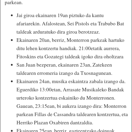
parkean.
Jai giroa ekainaren 19an piztuko da kantu
afariarekin. Afalostean, Sei Pistols eta Trabubo Bat
taldeak arduratuko dira giroa berotzeaz.
Ekainaren 20an, berriz, Monterron parkeak hartuko
ditu lehen kontzertu handiak. 21:00etatik aurrera,
Fitoskins eta Gozategi taldeak igoko dira oholtzara
San Juan bezperan, ekainaren 23an, Zatekeen
taldearen erromeria izango da Txosnagunean.
Ekainaren 24an, musika eskaintza zabala izango da.
Eguerdiko 13:00etan, Arrasate Musikaleko Bandak
urteroko kontzertua eskainiko du Monterronen.
Gauean, 23:15ean, bi aukera izango dira: Monterron
parkean Fillas de Cassandra taldearen kontzertua, eta
Herriko Plazan Oxabiren dantzaldia.
Ekainaren 25ean, berriz, gazteentzako doinuak