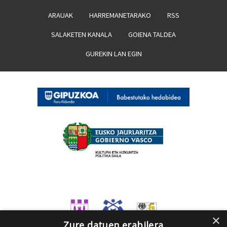
ARAUAK
HARREMANETARAKO
RSS
SALAKETEN KANALA
GOIENA TALDEA
GUREKIN LAN EGIN
×
Zure datuen erabilera