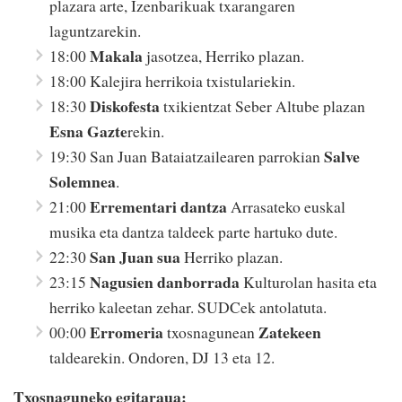
plazara arte, Izenbarikuak txarangaren
laguntzarekin.
Makala
18:00
jasotzea, Herriko plazan.
18:00 Kalejira herrikoia txistulariekin.
Diskofesta
18:30
txikientzat Seber Altube plazan
Esna Gazte
rekin.
Salve
19:30 San Juan Bataiatzailearen parrokian
Solemnea
.
Errementari dantza
21:00
Arrasateko euskal
musika eta dantza taldeek parte hartuko dute.
San Juan sua
22:30
Herriko plazan.
Nagusien danborrada
23:15
Kulturolan hasita eta
herriko kaleetan zehar. SUDCek antolatuta.
Erromeria
Zatekeen
00:00
txosnagunean
taldearekin. Ondoren, DJ 13 eta 12.
Txosnaguneko egitaraua: