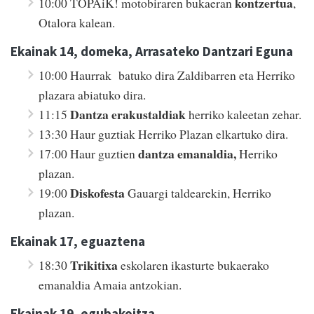
kontzertua
10:00 TOPAiK! motobiraren bukaeran
,
Otalora kalean.
Ekainak 14, domeka, Arrasateko Dantzari Eguna
10:00 Haurrak batuko dira Zaldibarren eta Herriko
plazara abiatuko dira.
Dantza erakustaldiak
11:15
herriko kaleetan zehar.
13:30 Haur guztiak Herriko Plazan elkartuko dira.
dantza emanaldia,
17:00 Haur guztien
Herriko
plazan.
Diskofesta
19:00
Gauargi taldearekin, Herriko
plazan.
Ekainak 17, eguaztena
Trikitixa
18:30
eskolaren ikasturte bukaerako
emanaldia Amaia antzokian.
Ekainak 19, egubakoitza