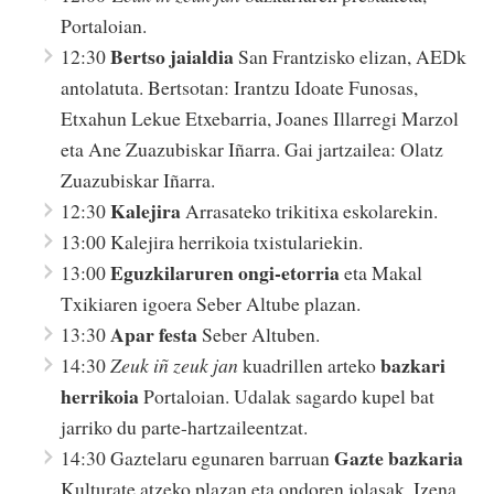
Portaloian.
Bertso jaialdia
12:30
San Frantzisko elizan, AEDk
antolatuta. Bertsotan: Irantzu Idoate Funosas,
Etxahun Lekue Etxebarria, Joanes Illarregi Marzol
eta Ane Zuazubiskar Iñarra. Gai jartzailea: Olatz
Zuazubiskar Iñarra.
Kalejira
12:30
Arrasateko trikitixa eskolarekin.
13:00 Kalejira herrikoia txistulariekin.
Eguzkilaruren ongi-etorria
13:00
eta Makal
Txikiaren igoera Seber Altube plazan.
Apar festa
13:30
Seber Altuben.
bazkari
14:30
Zeuk iñ zeuk jan
kuadrillen arteko
herrikoia
Portaloian. Udalak sagardo kupel bat
jarriko du parte-hartzaileentzat.
Gazte bazkaria
14:30 Gaztelaru egunaren barruan
Kulturate atzeko plazan eta ondoren jolasak. Izena