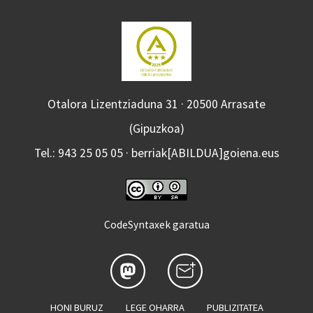
Otalora Lizentziaduna 31 · 20500 Arrasate
(Gipuzkoa)
Tel.: 943 25 05 05 · berriak[ABILDUA]goiena.eus
CodeSyntaxek garatua
HONI BURUZ
LEGE OHARRA
PUBLIZITATEA