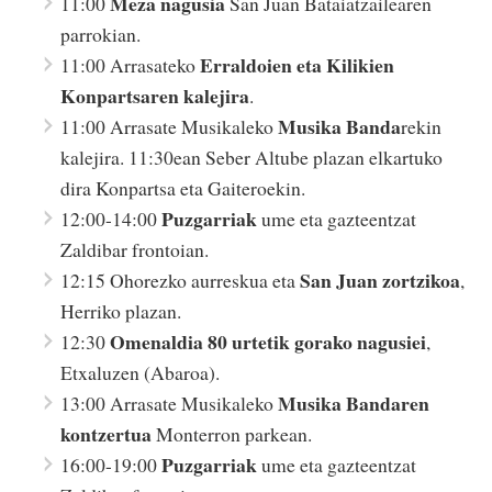
Meza nagusia
11:00
San Juan Bataiatzailearen
parrokian.
Erraldoien eta Kilikien
11:00 Arrasateko
Konpartsaren kalejira
.
Musika Banda
11:00 Arrasate Musikaleko
rekin
kalejira. 11:30ean Seber Altube plazan elkartuko
dira Konpartsa eta Gaiteroekin.
Puzgarriak
12:00-14:00
ume eta gazteentzat
Zaldibar frontoian.
San Juan zortzikoa
12:15 Ohorezko aurreskua eta
,
Herriko plazan.
Omenaldia
80 urtetik gorako nagusiei
12:30
,
Etxaluzen (Abaroa).
Musika Bandaren
13:00 Arrasate Musikaleko
kontzertua
Monterron parkean.
Puzgarriak
16:00-19:00
ume eta gazteentzat