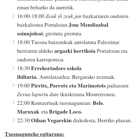
eman beharko da aurretik.
16:00-18:00
Zeuk iñ zeuk jan
bazkariaren ondoren
Joxe Mendizabal
bazkalostea Portaloian
soinujolea
k girotuta girotuta.
18:00 Txosna batzordeak antolatuta Palestinar
argazki herrikoia
herriaren aldeko
Portaloian eta
ondoren karropoteoa.
Errekortadore eskola
18:30
ibiltaria.
Antolatzailea: Bergarako zezenak.
Pirritx, Porrotx eta Marimotots
19:00
pailazoen
Zerua lapurtu dute
ikuskizuna Monterronen.
Bele
22:00 Kontzertuak txosnagunean:
,
Maruxak
Brigade Loco.
eta
Oihan Vegarekin
22:30
diskofesta, Herriko plazan.
Txosnaguneko egitaraua: