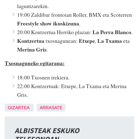
laguntzarekin.
19:00 Zaldibar frontoian Roller, BMX eta Scoterren
Freestyle show ikuskizuna
.
La Perra Blanco
20:00 Kontzertua Herriko plazan:
.
Kontzertua
Etxepe
La Txama
txosnagunean:
,
eta
Merina Gris
.
Txosnaguneko egitaraua:
18:00 Txosnen irekiera.
22:00 Kontzertuak: Etxepe, La Txama eta Merina
Gris.
GIZARTEA
ARRASATE
ALBISTEAK ESKUKO