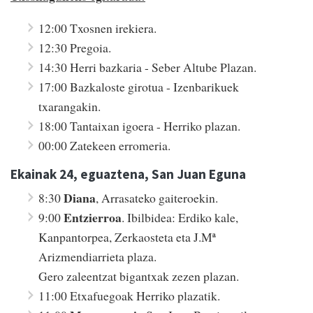
12:00 Txosnen irekiera.
12:30 Pregoia.
14:30 Herri bazkaria - Seber Altube Plazan.
17:00 Bazkaloste girotua - Izenbarikuek
txarangakin.
18:00 Tantaixan igoera - Herriko plazan.
00:00 Zatekeen erromeria.
Ekainak 24, eguaztena, San Juan Eguna
Diana
8:30
, Arrasateko gaiteroekin.
Entzierroa
9:00
. Ibilbidea: Erdiko kale,
Kanpantorpea, Zerkaosteta eta J.Mª
Arizmendiarrieta plaza.
Gero zaleentzat bigantxak zezen plazan.
11:00 Etxafuegoak Herriko plazatik.