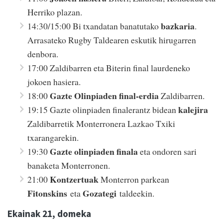
Herriko plazan.
bazkaria
14:30/15:00 Bi txandatan banatutako
.
Arrasateko Rugby Taldearen eskutik hirugarren
denbora.
17:00 Zaldibarren eta Biterin final laurdeneko
jokoen hasiera.
Gazte Olinpiaden final-erdia
18:00
Zaldibarren.
kalejira
19:15 Gazte olinpiaden finalerantz bidean
Zaldibarretik Monterronera Lazkao Txiki
txarangarekin.
Gazte olinpiaden finala
19:30
eta ondoren sari
banaketa Monterronen.
Kontzertuak
21:00
Monterron parkean
Fitonskins
Gozategi
eta
taldeekin.
Ekainak 21, domeka