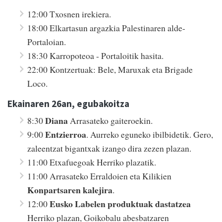
12:00 Txosnen irekiera.
18:00 Elkartasun argazkia Palestinaren alde-
Portaloian.
18:30 Karropoteoa - Portaloitik hasita.
22:00 Kontzertuak: Bele, Maruxak eta Brigade
Loco.
Ekainaren 26an, egubakoitza
Diana
8:30
Arrasateko gaiteroekin.
Entzierroa
9:00
. Aurreko eguneko ibilbidetik. Gero,
zaleentzat bigantxak izango dira zezen plazan.
11:00 Etxafuegoak Herriko plazatik.
11:00 Arrasateko Erraldoien eta Kilikien
Konpartsaren kalejira
.
Eusko Labelen produktuak dastatzea
12:00
Herriko plazan, Goikobalu abesbatzaren