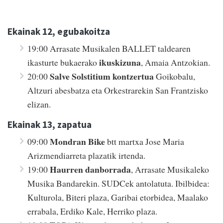
Ekainak 12, egubakoitza
19:00 Arrasate Musikalen BALLET taldearen
ikuskizuna
ikasturte bukaerako
, Amaia Antzokian.
Salve Solstitium kontzertua
20:00
Goikobalu,
Altzuri abesbatza eta Orkestrarekin San Frantzisko
elizan.
Ekainak 13, zapatua
Mondran Bike
09:00
btt martxa Jose Maria
Arizmendiarreta plazatik irtenda.
Haurren danborrada
19:00
, Arrasate Musikaleko
Musika Bandarekin. SUDCek antolatuta. Ibilbidea:
Kulturola, Biteri plaza, Garibai etorbidea, Maalako
errabala, Erdiko Kale, Herriko plaza.