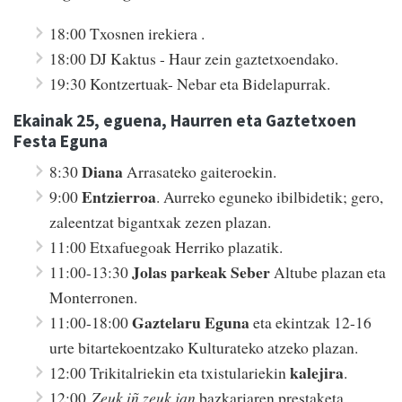
18:00 Txosnen irekiera .
18:00 DJ Kaktus - Haur zein gaztetxoendako.
19:30 Kontzertuak- Nebar eta Bidelapurrak.
Ekainak 25, eguena, Haurren eta Gaztetxoen
Festa Eguna
Diana
8:30
Arrasateko gaiteroekin.
Entzierroa
9:00
. Aurreko eguneko ibilbidetik; gero,
zaleentzat bigantxak zezen plazan.
11:00 Etxafuegoak Herriko plazatik.
Jolas parkeak Seber
11:00-13:30
Altube plazan eta
Monterronen.
Gaztelaru Eguna
11:00-18:00
eta ekintzak 12-16
urte bitartekoentzako Kulturateko atzeko plazan.
kalejira
12:00 Trikitalriekin eta txistulariekin
.
12:00
Zeuk iñ zeuk jan
bazkariaren prestaketa,