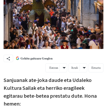
Gehitu gaitzazu Googlen
Entzun
Itzuli
Erraztu
Sanjuanak ate-joka daude eta Udaleko
Kultura Sailak eta herriko eragileek
egitarau bete-betea prestatu dute. Hona
hemen: