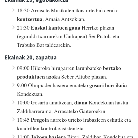
18:30 Arrasate Musikalen ikasturte bukaerako
kontzertua
, Amaia Antzokian.
Euskal kantuen gaua
21:30
Herriko plazan
(eguraldi txarrarekin Uarkapen) Sei Pistols eta
Trabuko Bat taldearekin.
Ekainak 20, zapatua
bertako
09:00 Hileroko hirugarren larunbateko
produktuen azoka
Seber Altube plazan.
gosari herrikoia
9:00 Olinpiadei hasiera emateko
Kondekuan.
diana
10:00 Gosaria amaitzean,
Kondekuan hasita
Zaldibarreraino, Arrasateko Gaiteroekin.
Pregoia
10:45
aurreko urteko irabazleen eskutik eta
kuadrillen kontrola/asistentzia.
Jokoen hasiera
11:00
Biteri, Zaldibar, Kondekua eta