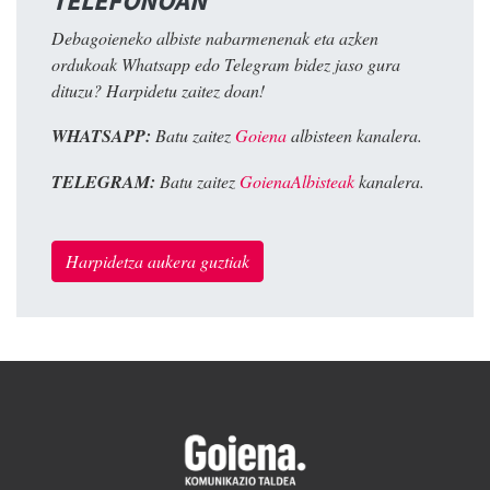
TELEFONOAN
Debagoieneko albiste nabarmenenak eta azken
ordukoak Whatsapp edo Telegram bidez jaso gura
dituzu? Harpidetu zaitez doan!
WHATSAPP:
Batu zaitez
Goiena
albisteen kanalera.
TELEGRAM:
Batu zaitez
GoienaAlbisteak
kanalera.
Harpidetza aukera guztiak