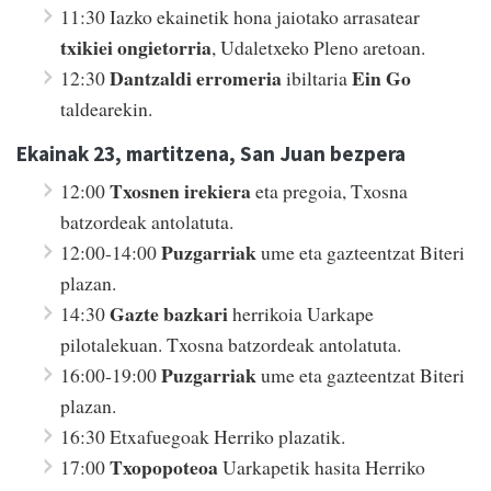
11:30 Iazko ekainetik hona jaiotako arrasatear
txikiei ongietorria
, Udaletxeko Pleno aretoan.
Dantzaldi erromeria
Ein Go
12:30
ibiltaria
taldearekin.
Ekainak 23, martitzena, San Juan bezpera
Txosnen irekiera
12:00
eta pregoia, Txosna
batzordeak antolatuta.
Puzgarriak
12:00-14:00
ume eta gazteentzat Biteri
plazan.
Gazte bazkari
14:30
herrikoia Uarkape
pilotalekuan. Txosna batzordeak antolatuta.
Puzgarriak
16:00-19:00
ume eta gazteentzat Biteri
plazan.
16:30 Etxafuegoak Herriko plazatik.
Txopopoteoa
17:00
Uarkapetik hasita Herriko