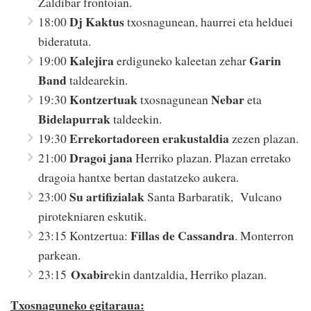
Zaldibar frontoian.
Dj Kaktus
18:00
txosnagunean, haurrei eta helduei
bideratuta.
Kalejira
Garin
19:00
erdiguneko kaleetan zehar
Band
taldearekin.
Kontzertuak
Nebar
19:30
txosnagunean
eta
Bidelapurrak
taldeekin.
Errekortadoreen erakustaldia
19:30
zezen plazan.
Dragoi jana
21:00
Herriko plazan. Plazan erretako
dragoia hantxe bertan dastatzeko aukera.
Su artifizialak
23:00
Santa Barbaratik, Vulcano
pirotekniaren eskutik.
Fillas de Cassandra
23:15 Kontzertua:
. Monterron
parkean.
Oxabir
23:15
ekin dantzaldia, Herriko plazan.
Txosnaguneko egitaraua: