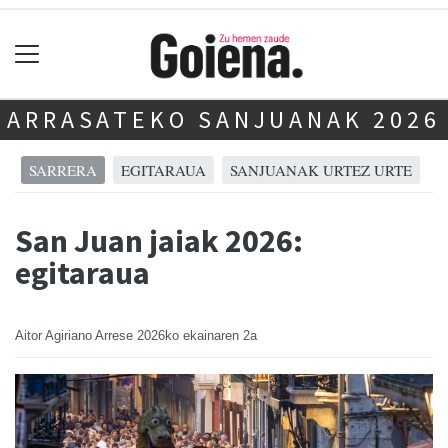
ARRASATEKO SANJUANAK 2026
SARRERA
EGITARAUA
SANJUANAK URTEZ URTE
San Juan jaiak 2026:
egitaraua
Aitor Agiriano Arrese
2026ko ekainaren 2a