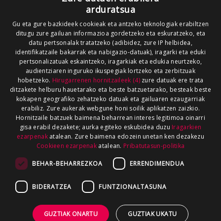
arduratsua
Gu eta gure bazkideek cookieak eta antzeko teknologiak erabiltzen
ditugu zure gailuan informazioa gordetzeko eta eskuratzeko, eta
datu pertsonalak tratatzeko (adibidez, zure IP helbidea,
identifikatzaile bakarrak eta nabigazio-datuak), iragarki eta eduki
pertsonalizatuak eskaintzeko, iragarkiak eta edukia neurtzeko,
audientziaren inguruko ikuspegiak lortzeko eta zerbitzuak
hobetzeko.
Hirugarrenen hornitzaileek (4)
zure datuak ere trata
ditzakete helburu hauetarako eta beste batzuetarako, besteak beste
kokapen geografiko zehatzeko datuak eta gailuaren ezaugarriak
erabiliz. Zure aukerak webgune honi soilik aplikatzen zaizkio.
Hornitzaile batzuek baimena beharrean interes legitimoa oinarri
gisa erabil dezakete; aurka egiteko eskubidea duzu
Iragarkien
ezarpenak
atalean. Zure baimena edozein unetan ken dezakezu
Cookieen ezarpenak
atalean.
Pribatutasun-politika
BEHAR-BEHARREZKOA
ERRENDIMENDUA
BIDERATZEA
FUNTZIONALTASUNA
GUZTIAK ONARTU
GUZTIAK UKATU