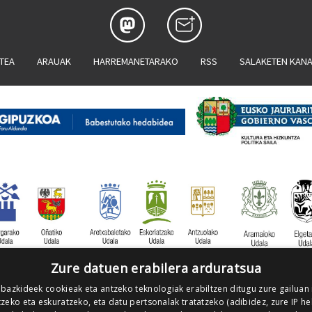
ATEA
ARAUAK
HARREMANETARAKO
RSS
SALAKETEN KAN
Zure datuen erabilera arduratsua
 bazkideek cookieak eta antzeko teknologiak erabiltzen ditugu zure gailuan
zeko eta eskuratzeko, eta datu pertsonalak tratatzeko (adibidez, zure IP he