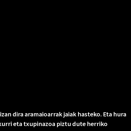
zan dira aramaioarrak jaiak hasteko. Eta hura
akurri eta txupinazoa piztu dute herriko