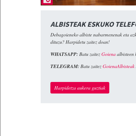
ALBISTEAK ESKUKO TELE
Debagoieneko albiste nabarmenenak eta az
dituzu? Harpidetu zaitez doan!
WHATSAPP:
Batu zaitez
Goiena
albisteen 
TELEGRAM:
Batu zaitez
GoienaAlbisteak
Harpidetza aukera guztiak