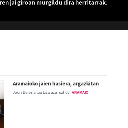
en jai giroan murgildu dira herritarrak.
Aramaioko jaien hasiera, argazkitan
Jokin Bereziartua Lizarazu
uzt 03
ARAMAIO