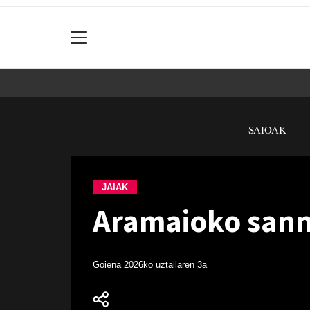
SAIOAK
JAIAK
Aramaioko sanm
Goiena
2026ko uztailaren 3a