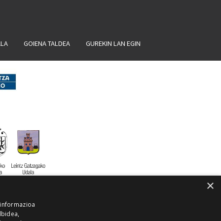
ALA
GOIENA TALDEA
GUREKIN LAN EGIN
×
 informazioa
lbidea,