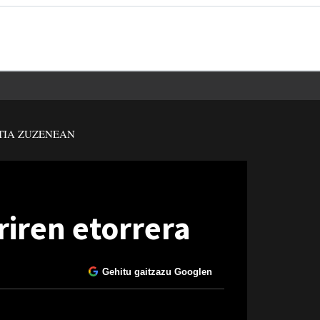
TIA ZUZENEAN
iren etorrera
Gehitu gaitzazu Googlen