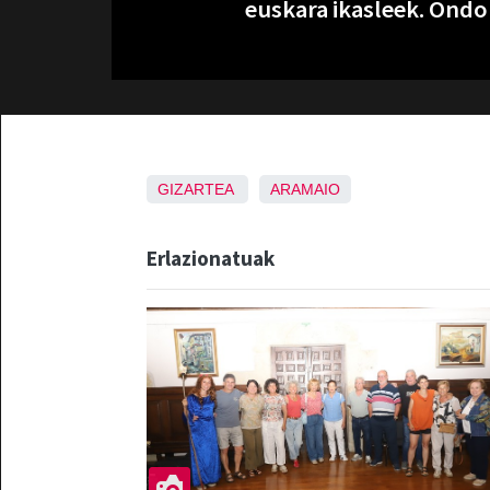
euskara ikasleek. Ondor
GIZARTEA
ARAMAIO
Erlazionatuak