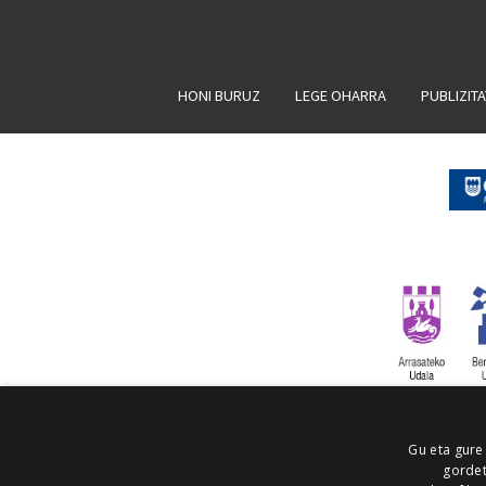
HONI BURUZ
LEGE OHARRA
PUBLIZIT
Gu eta gure
gordet