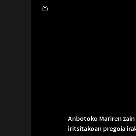
Anbotoko Mariren zain i
iritsitakoan pregoia ir