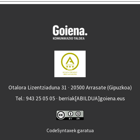
Otalora Lizentziaduna 31 · 20500 Arrasate (Gipuzkoa)
Tel.: 943 25 05 05 · berriak[ABILDUA]goiena.eus
CodeSyntaxek garatua