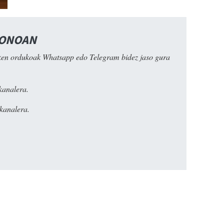
FONOAN
ken ordukoak Whatsapp edo Telegram bidez jaso gura
kanalera.
kanalera.