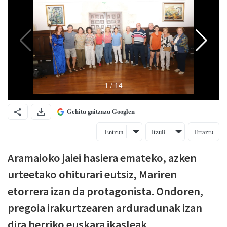
Gehitu gaitzazu Googlen
Entzun
Itzuli
Erraztu
Aramaioko jaiei hasiera emateko, azken
urteetako ohiturari eutsiz, Mariren
etorrera izan da protagonista. Ondoren,
pregoia irakurtzearen arduradunak izan
dira herriko euskara ikasleak.