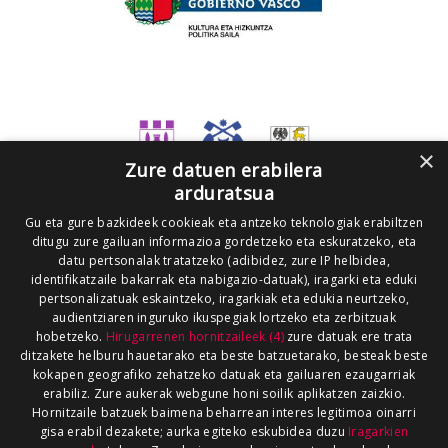
×
Zure datuen erabilera
arduratsua
Gu eta gure bazkideek cookieak eta antzeko teknologiak erabiltzen
ditugu zure gailuan informazioa gordetzeko eta eskuratzeko, eta
datu pertsonalak tratatzeko (adibidez, zure IP helbidea,
identifikatzaile bakarrak eta nabigazio-datuak), iragarki eta eduki
pertsonalizatuak eskaintzeko, iragarkiak eta edukia neurtzeko,
audientziaren inguruko ikuspegiak lortzeko eta zerbitzuak
hobetzeko.
Hirugarrenen hornitzaileek (4)
zure datuak ere trata
ditzakete helburu hauetarako eta beste batzuetarako, besteak beste
kokapen geografiko zehatzeko datuak eta gailuaren ezaugarriak
erabiliz. Zure aukerak webgune honi soilik aplikatzen zaizkio.
Hornitzaile batzuek baimena beharrean interes legitimoa oinarri
gisa erabil dezakete; aurka egiteko eskubidea duzu
Iragarkien