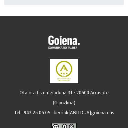
Otalora Lizentziaduna 31 · 20500 Arrasate
(Gipuzkoa)
Tel.: 943 25 05 05 · berriak[ABILDUA]goiena.eus