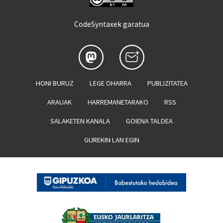
CodeSyntaxek garatua
HONI BURUZ
LEGE OHARRA
PUBLIZITATEA
ARAUAK
HARREMANETARAKO
RSS
SALAKETEN KANALA
GOIENA TALDEA
GUREKIN LAN EGIN