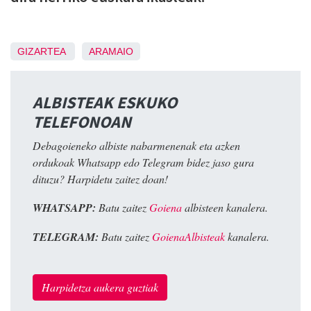
GIZARTEA
ARAMAIO
ALBISTEAK ESKUKO
TELEFONOAN
Debagoieneko albiste nabarmenenak eta azken
ordukoak Whatsapp edo Telegram bidez jaso gura
dituzu? Harpidetu zaitez doan!
WHATSAPP:
Batu zaitez
Goiena
albisteen kanalera.
TELEGRAM:
Batu zaitez
GoienaAlbisteak
kanalera.
Harpidetza aukera guztiak