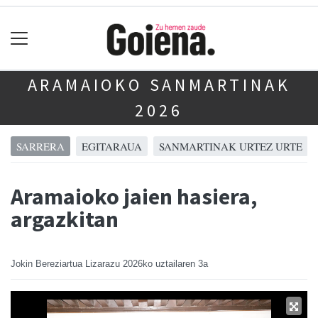
ARAMAIOKO SANMARTINAK
2026
SARRERA
EGITARAUA
SANMARTINAK URTEZ URTE
Aramaioko jaien hasiera,
argazkitan
Jokin Bereziartua Lizarazu
2026ko uztailaren 3a