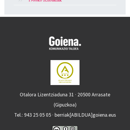
Otalora Lizentziaduna 31 · 20500 Arrasate
(Gipuzkoa)
Tel.: 943 25 05 05 · berriak[ABILDUA]goiena.eus