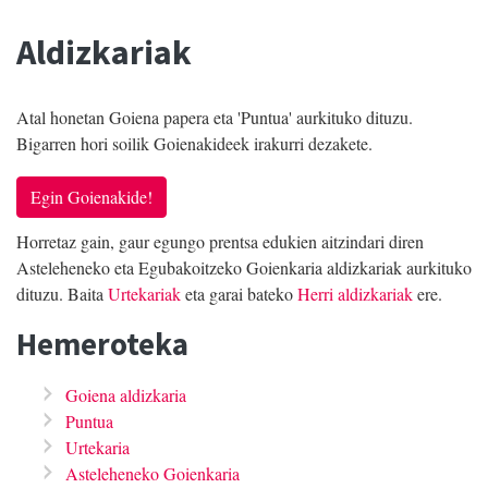
Aldizkariak
Atal honetan Goiena papera eta 'Puntua' aurkituko dituzu.
Bigarren hori soilik Goienakideek irakurri dezakete.
Egin Goienakide!
Horretaz gain, gaur egungo prentsa edukien aitzindari diren
Asteleheneko eta Egubakoitzeko Goienkaria aldizkariak aurkituko
dituzu. Baita
Urtekariak
eta garai bateko
Herri aldizkariak
ere.
Hemeroteka
Goiena aldizkaria
Puntua
Urtekaria
Asteleheneko Goienkaria