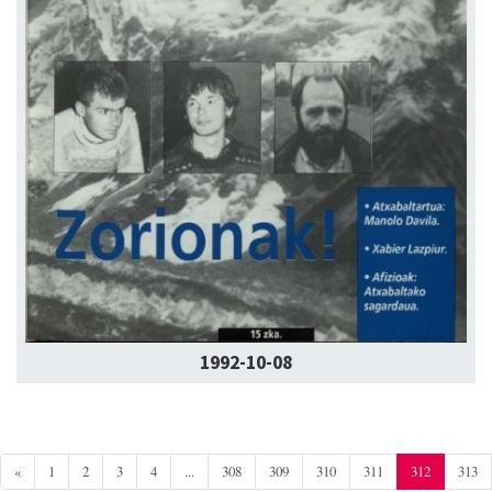
1992-10-08
«
1
2
3
4
...
308
309
310
311
312
313