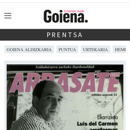
PRENTSA
GOIENA ALDIZKARIA
PUNTUA
URTEKARIA
HEMER