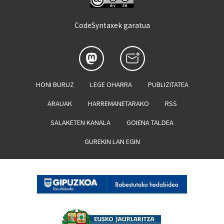
CodeSyntaxek garatua
HONI BURUZ
LEGE OHARRA
PUBLIZITATEA
ARAUAK
HARREMANETARAKO
RSS
SALAKETEN KANALA
GOIENA TALDEA
GUREKIN LAN EGIN