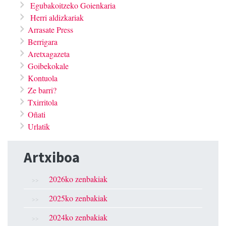
Egubakoitzeko Goienkaria
Herri aldizkariak
Arrasate Press
Berrigara
Aretxagazeta
Goibekokale
Kontuola
Ze barri?
Txirritola
Oñati
Urlatik
Artxiboa
2026ko zenbakiak
2025ko zenbakiak
2024ko zenbakiak