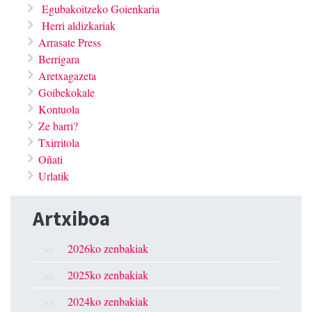
Egubakoitzeko Goienkaria
Herri aldizkariak
Arrasate Press
Berrigara
Aretxagazeta
Goibekokale
Kontuola
Ze barri?
Txirritola
Oñati
Urlatik
Artxiboa
2026ko zenbakiak
2025ko zenbakiak
2024ko zenbakiak