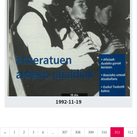
1992-11-19
«
1
2
3
4
...
307
308
309
310
311
312