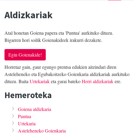
Aldizkariak
Atal honetan Goiena papera eta 'Puntua' aurkituko dituzu.
Bigarren hori soilik Goienakideek irakurri dezakete.
Egin Goienakide!
Horretaz gain, gaur egungo prentsa edukien aitzindari diren
Asteleheneko eta Egubakoitzeko Goienkaria aldizkariak aurkituko
dituzu. Baita
Urtekariak
eta garai bateko
Herri aldizkariak
ere.
Hemeroteka
Goiena aldizkaria
Puntua
Urtekaria
Asteleheneko Goienkaria