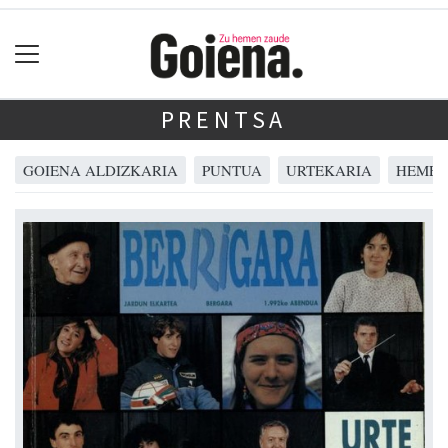
PRENTSA
GOIENA ALDIZKARIA
PUNTUA
URTEKARIA
HEMER