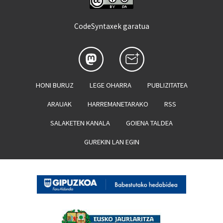
CodeSyntaxek garatua
HONI BURUZ
LEGE OHARRA
PUBLIZITATEA
ARAUAK
HARREMANETARAKO
RSS
SALAKETEN KANALA
GOIENA TALDEA
GUREKIN LAN EGIN