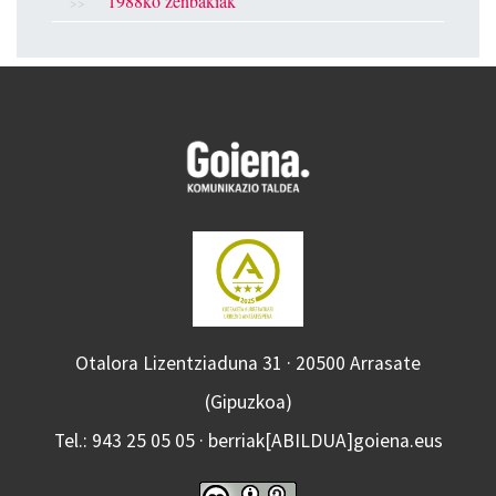
1988ko zenbakiak
Otalora Lizentziaduna 31 · 20500 Arrasate
(Gipuzkoa)
Tel.: 943 25 05 05 · berriak[ABILDUA]goiena.eus