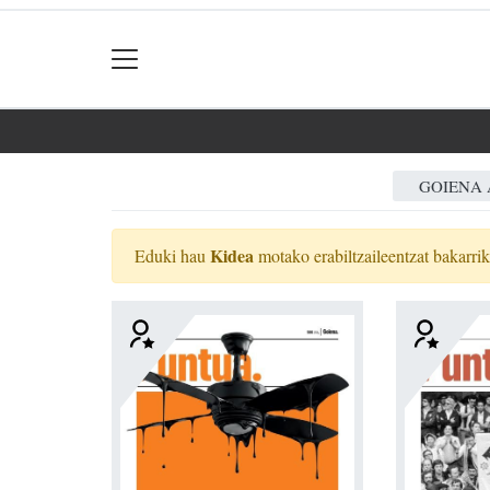
GOIENA 
Kidea
Eduki hau
motako erabiltzaileentzat bakarri