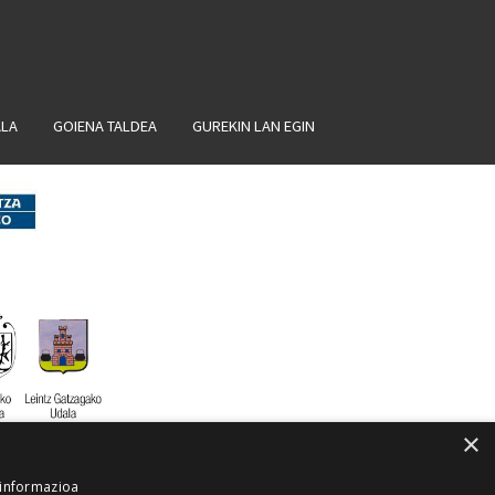
ALA
GOIENA TALDEA
GUREKIN LAN EGIN
×
 informazioa