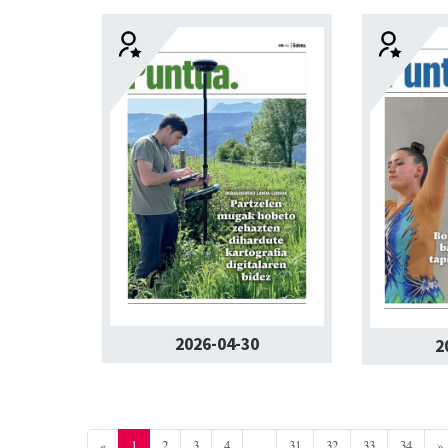
2026-04-30
2
«
1
2
3
4
...
31
32
33
34
»