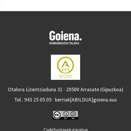
Otalora Lizentziaduna 31 · 20500 Arrasate (Gipuzkoa)
Tel.: 943 25 05 05 · berriak[ABILDUA]goiena.eus
CodeSyntaxek garatua