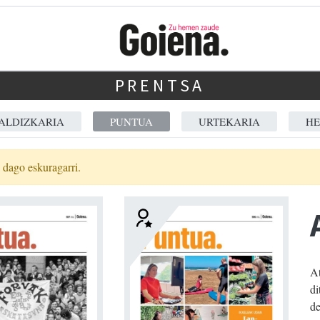
PRENTSA
ALDIZKARIA
PUNTUA
URTEKARIA
HE
k dago eskuragarri.
At
di
de