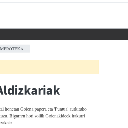
MEROTEKA
Aldizkariak
al honetan Goiena papera eta 'Puntua' aurkituko
tuzu. Bigarren hori soilik Goienakideek irakurri
zakete.