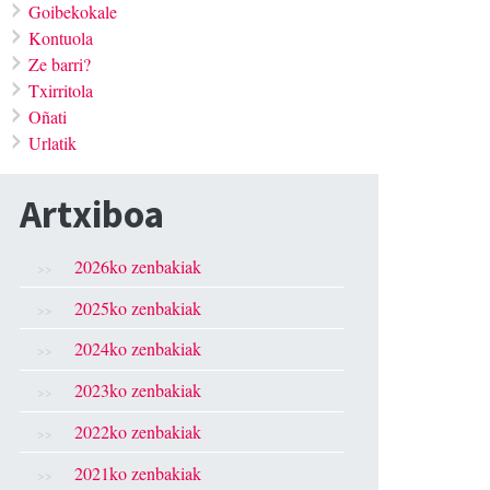
Goibekokale
Kontuola
Ze barri?
Txirritola
Oñati
Urlatik
Artxiboa
2026ko zenbakiak
2025ko zenbakiak
2024ko zenbakiak
2023ko zenbakiak
2022ko zenbakiak
2021ko zenbakiak