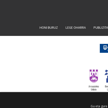
HONI BURUZ
LEGE OHARRA
PUBLIZIT
Gu eta gure