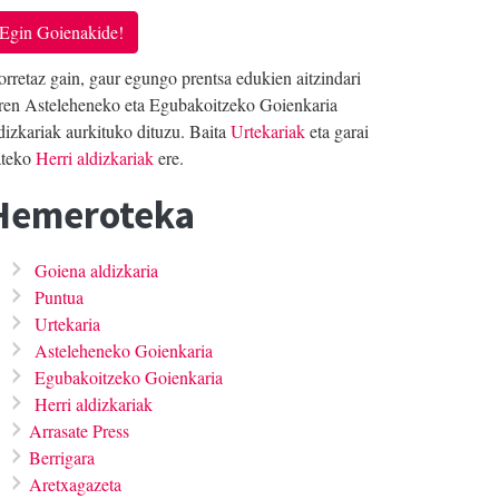
Egin Goienakide!
rretaz gain, gaur egungo prentsa edukien aitzindari
ren Asteleheneko eta Egubakoitzeko Goienkaria
dizkariak aurkituko dituzu. Baita
Urtekariak
eta garai
ateko
Herri aldizkariak
ere.
Hemeroteka
Goiena aldizkaria
Puntua
Urtekaria
Asteleheneko Goienkaria
Egubakoitzeko Goienkaria
Herri aldizkariak
Arrasate Press
Berrigara
Aretxagazeta