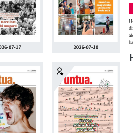
Ho
di
al
b
026-07-17
2026-07-10