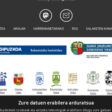
ATEA
ARAUAK
HARREMANETARAKO
RSS
SALAKETEN KAN
Zure datuen erabilera arduratsua
 bazkideek cookieak eta antzeko teknologiak erabiltzen ditugu zure gailuan