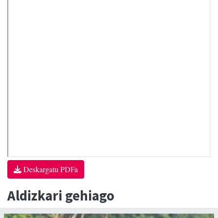
Deskargatu PDFa
Aldizkari gehiago