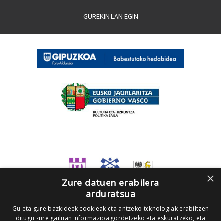
GUREKIN LAN EGIN
×
Zure datuen erabilera
arduratsua
Gu eta gure bazkideek cookieak eta antzeko teknologiak erabiltzen
ditugu zure gailuan informazioa gordetzeko eta eskuratzeko, eta