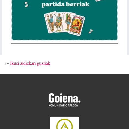
»»
Ikusi aldizkari guztiak