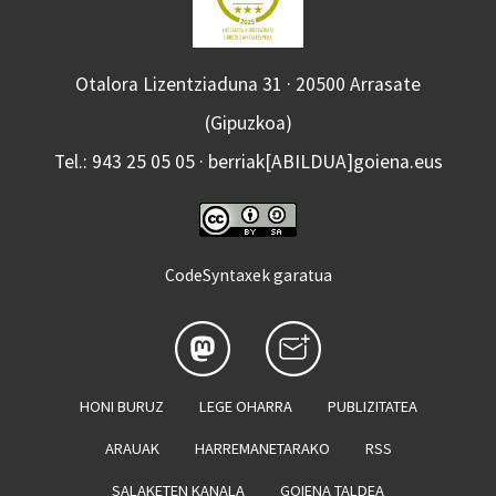
Otalora Lizentziaduna 31 · 20500 Arrasate
(Gipuzkoa)
Tel.: 943 25 05 05 · berriak[ABILDUA]goiena.eus
CodeSyntaxek garatua
HONI BURUZ
LEGE OHARRA
PUBLIZITATEA
ARAUAK
HARREMANETARAKO
RSS
SALAKETEN KANALA
GOIENA TALDEA