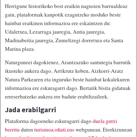
Herrigune historikoko bost eraikin nagusien barrualdeaz
gain, plataformak kanpotik ezagutzeko moduko beste
hainbat eraikinen informazioa ere eskaintzen du:
Udaletxea, Lezarraga jauregia, Antia jauregia,
Madinabeitia jauregia, Zumeltzegi dorretxea eta Santa
Marina plaza.
Naturguneei dagokienez, Arantzazuko santutegia barrutik
ikusteko aukera dago. Arrikrutz koben, Aizkorri-Aratz
Natura Parkearen eta inguruko beste hainbat kokalekuren
informazioa ere eskuragarri dago. Bertatik bisita gidatuak
erreserbatzeko aukera ere badute erabiltzaileek.
Jada erabilgarri
Plataforma dagoeneko eskuragarri dago
duela gutxi
berritu
duten
turismoa.oñati.eus
webgunean. Etorkizunean