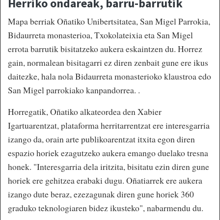
Herriko ondareak, barru-barrutik
Mapa berriak Oñatiko Unibertsitatea, San Migel Parrokia,
Bidaurreta monasterioa, Txokolateixia eta San Migel
errota barrutik bisitatzeko aukera eskaintzen du. Horrez
gain, normalean bisitagarri ez diren zenbait gune ere ikus
daitezke, hala nola Bidaurreta monasterioko klaustroa edo
San Migel parrokiako kanpandorrea. .
Horregatik, Oñatiko alkateordea den Xabier
Igartuarentzat, plataforma herritarrentzat ere interesgarria
izango da, orain arte publikoarentzat itxita egon diren
espazio horiek ezagutzeko aukera emango duelako tresna
honek. "Interesgarria dela iritzita, bisitatu ezin diren gune
horiek ere gehitzea erabaki dugu. Oñatiarrek ere aukera
izango dute beraz, ezezagunak diren gune horiek 360
graduko teknologiaren bidez ikusteko", nabarmendu du.