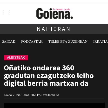
NAHIERAN
SAIOAK
PODCASTAK
TELEBISTA ZUZENEAN
IRRATI
ALBISTEAK
Oñatiko ondarea 360
gradutan ezagutzeko leiho
digital berria martxan da
Koldo Zubia Salas
2026ko uztailaren 6a