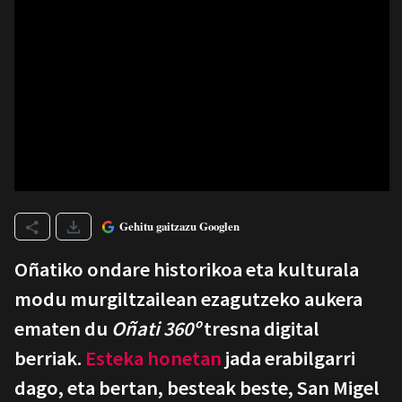
Gehitu gaitzazu Googlen
Oñatiko ondare historikoa eta kulturala
modu murgiltzailean ezagutzeko aukera
ematen du
Oñati 360º
tresna digital
berriak.
Esteka honetan
jada erabilgarri
dago, eta bertan, besteak beste, San Migel