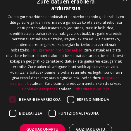
Zure datuen erabilera
arduratsua
Gu eta gure bazkideek cookieak eta antzeko teknologiak erabiltzen
ditugu zure gailuan informazioa gordetzeko eta eskuratzeko, eta
datu pertsonalak tratatzeko (adibidez, zure IP helbidea,
identifikatzaile bakarrak eta nabigazio-datuak), iragarki eta eduki
pertsonalizatuak eskaintzeko, iragarkiak eta edukia neurtzeko,
audientziaren inguruko ikuspegiak lortzeko eta zerbitzuak
hobetzeko.
Hirugarrenen hornitzaileek (4)
zure datuak ere trata
ditzakete helburu hauetarako eta beste batzuetarako, besteak beste
kokapen geografiko zehatzeko datuak eta gailuaren ezaugarriak
erabiliz. Zure aukerak webgune honi soilik aplikatzen zaizkio.
Hornitzaile batzuek baimena beharrean interes legitimoa oinarri
gisa erabil dezakete; aurka egiteko eskubidea duzu
Iragarkien
ezarpenak
atalean. Zure baimena edozein unetan ken dezakezu
Cookieen ezarpenak
atalean.
Pribatutasun-politika
BEHAR-BEHARREZKOA
ERRENDIMENDUA
BIDERATZEA
FUNTZIONALTASUNA
GUZTIAK ONARTU
GUZTIAK UKATU