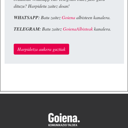
dituzu? Harpidetu zaitez doan!
WHATSAPP:
Batu zaitez
Goiena
albisteen kanalera.
TELEGRAM:
Batu zaitez
GoienaAlbisteak
kanalera.
Harpidetza aukera guztiak