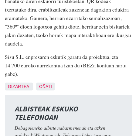
banatuko diren eskuorri turistikoetan, QR kodeak
txertatuko dira, erabiltzaileak zuzenean dagokion edukira
eramateko. Gainera, herrian ezarritako seinalizazioari,
"360º" dioen logotxoa gehitu diote, herritar zein bisitariek
jakin dezaten, txoko horiek mapa interaktiboan ere ikusgai
daudela.
Sisu S.L. enpresaren eskutik garatu da proiektua, eta
14.700 euroko aurrekontua izan du (BEZa kontuan hartu
gabe).
GIZARTEA
OÑATI
ALBISTEAK ESKUKO
TELEFONOAN
Debagoieneko albiste nabarmenenak eta azken
ordukoak Whatsapp edo Telegram bidez jaso gura