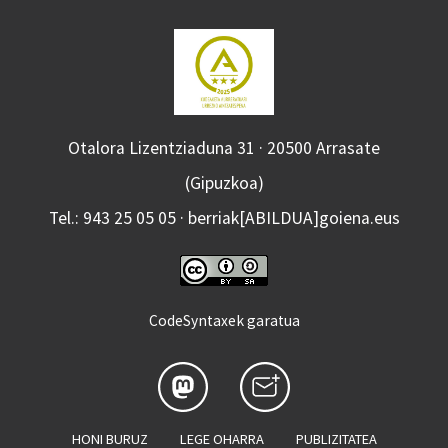
Otalora Lizentziaduna 31 · 20500 Arrasate
(Gipuzkoa)
Tel.: 943 25 05 05 · berriak[ABILDUA]goiena.eus
CodeSyntaxek garatua
HONI BURUZ
LEGE OHARRA
PUBLIZITATEA