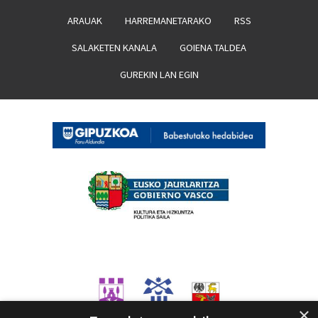
ARAUAK
HARREMANETARAKO
RSS
SALAKETEN KANALA
GOIENA TALDEA
GUREKIN LAN EGIN
×