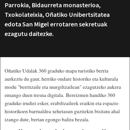
Parrokia, Bidaurreta monasterioa,
Txokolateixia, Oñatiko Unibertsitatea
edota San Migel errotaren sekretuak
ezagutu daitezke.
Oñatiko Udalak 360 graduko mapa turistiko berria
aurkeztu du gaur, herriko ondare historiko eta kulturala
modu "berritzaile eta murgiltzailean" ezagutzeko aukera
emango duen tresna digitala. Bereizmen handiko 360
graduko irudiei esker, erabiltzaileek eraikin eta espazio
historikoen barrualdea xehetasun guztiekin bisitatu ahal
izango dute, bertan egongo balira bezala.