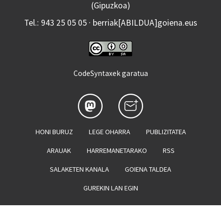
(Gipuzkoa)
Tel.: 943 25 05 05 · berriak[ABILDUA]goiena.eus
CodeSyntaxek garatua
HONI BURUZ
LEGE OHARRA
PUBLIZITATEA
ARAUAK
HARREMANETARAKO
RSS
SALAKETEN KANALA
GOIENA TALDEA
GUREKIN LAN EGIN