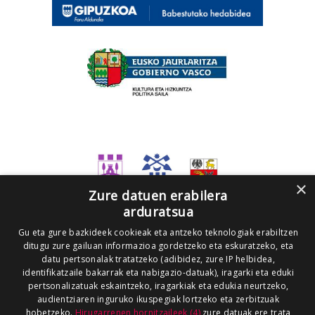
×
Zure datuen erabilera
arduratsua
Gu eta gure bazkideek cookieak eta antzeko teknologiak erabiltzen
ditugu zure gailuan informazioa gordetzeko eta eskuratzeko, eta
datu pertsonalak tratatzeko (adibidez, zure IP helbidea,
identifikatzaile bakarrak eta nabigazio-datuak), iragarki eta eduki
pertsonalizatuak eskaintzeko, iragarkiak eta edukia neurtzeko,
audientziaren inguruko ikuspegiak lortzeko eta zerbitzuak
hobetzeko.
Hirugarrenen hornitzaileek (4)
zure datuak ere trata