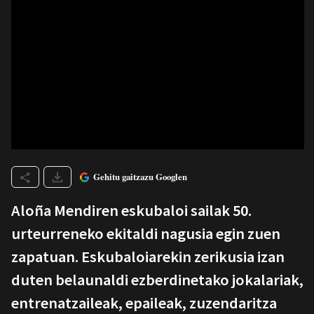
Gehitu gaitzazu Googlen
Aloña Mendiren eskubaloi sailak 50.
urteurreneko ekitaldi nagusia egin zuen
zapatuan. Eskubaloiarekin zerikusia izan
duten belaunaldi ezberdinetako jokalariak,
entrenatzaileak, epaileak, zuzendaritza