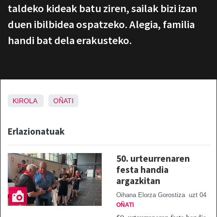
taldeko kideak batu ziren, sailak bizi izan
duen ibilbidea ospatzeko. Alegia, familia
handi bat dela erakusteko.
KIROLA
OÑATI
Erlazionatuak
50. urteurrenaren
festa handia
argazkitan
Oihana Elorza Gorostiza
uzt 04
OÑATI