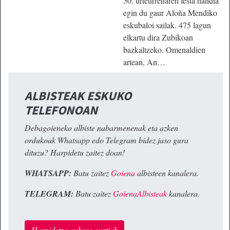
50. urteurrenaren festa handia
egin du gaur Aloña Mendiko
eskubaloi sailak. 475 lagun
elkartu dira Zubikoan
bazkaltzeko. Omenaldien
artean, An…
ALBISTEAK ESKUKO
TELEFONOAN
Debagoieneko albiste nabarmenenak eta azken
ordukoak Whatsapp edo Telegram bidez jaso gura
dituzu? Harpidetu zaitez doan!
WHATSAPP:
Batu zaitez
Goiena
albisteen kanalera.
TELEGRAM:
Batu zaitez
GoienaAlbisteak
kanalera.
Harpidetza aukera guztiak