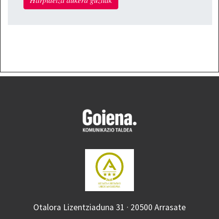
Otalora Lizentziaduna 31 · 20500 Arrasate