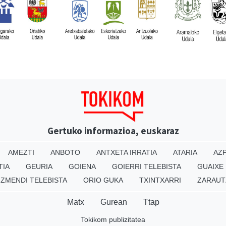
Gertuko informazioa, euskaraz
AMEZTI
ANBOTO
ANTXETA IRRATIA
ATARIA
AZP
TIA
GEURIA
GOIENA
GOIERRI TELEBISTA
GUAIXE
IZMENDI TELEBISTA
ORIO GUKA
TXINTXARRI
ZARAUT
Matx
Gurean
Ttap
Tokikom publizitatea