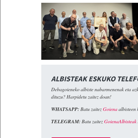
ALBISTEAK ESKUKO TELE
Debagoieneko albiste nabarmenenak eta az
dituzu? Harpidetu zaitez doan!
WHATSAPP:
Batu zaitez
Goiena
albisteen 
TELEGRAM:
Batu zaitez
GoienaAlbisteak