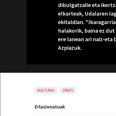
dibulgatzaile eta ikert
elkarteak, Udalaren la
ekitaldian. "Ikaragarri
halakorik, baina ez dut
ere lanean ari naiz-eta 
Azpiazuk.
KULTURA
OÑATI
Erlazionatuak