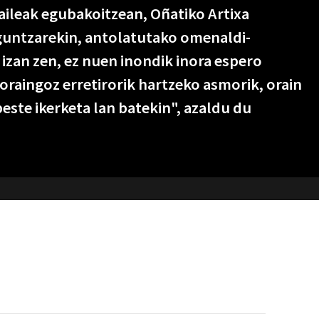
zaileak egubakoitzean, Oñatiko Artixa
guntzarekin, antolatutako omenaldi-
a izan zen, ez nuen inondik inora espero
 oraingoz erretirorik hartzeko asmorik, orain
beste ikerketa lan batekin", azaldu du