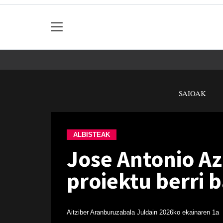
SAIOAK
ALBISTEAK
Jose Antonio Az
proiektu berri b
Aitziber Aranburuzabala Juldain
2026ko ekainaren 1a