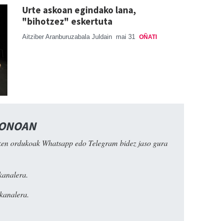
Urte askoan egindako lana,
"bihotzez" eskertuta
Aitziber Aranburuzabala Juldain
mai 31
OÑATI
FONOAN
ken ordukoak Whatsapp edo Telegram bidez jaso gura
kanalera.
kanalera.