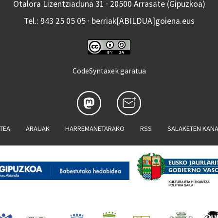
Otalora Lizentziaduna 31 · 20500 Arrasate (Gipuzkoa)
Tel.: 943 25 05 05 · berriak[ABILDUA]goiena.eus
CodeSyntaxek garatua
ATEA
ARAUAK
HARREMANETARAKO
RSS
SALAKETEN KAN