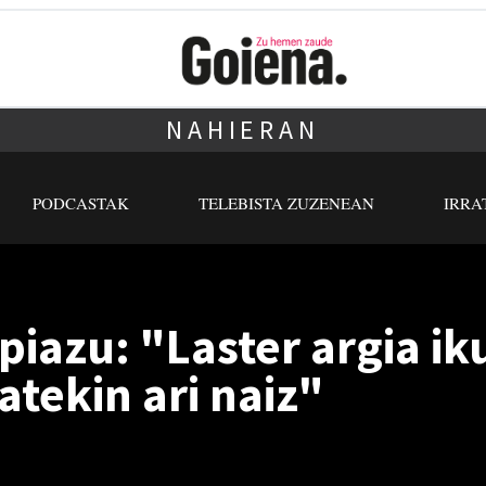
NAHIERAN
PODCASTAK
TELEBISTA ZUZENEAN
IRRA
piazu: "Laster argia i
atekin ari naiz"