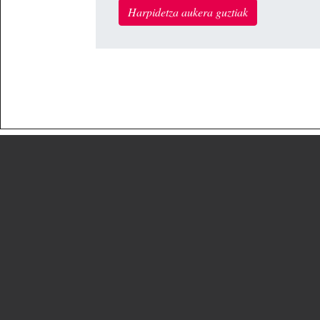
Harpidetza aukera guztiak