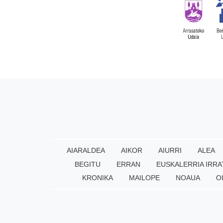
AIARALDEA
AIKOR
AIURRI
ALEA
BEGITU
ERRAN
EUSKALERRIA IRRA
KRONIKA
MAILOPE
NOAUA
O