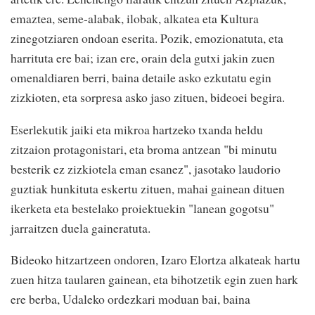
emaztea, seme-alabak, ilobak, alkatea eta Kultura
zinegotziaren ondoan eserita. Pozik, emozionatuta, eta
harrituta ere bai; izan ere, orain dela gutxi jakin zuen
omenaldiaren berri, baina detaile asko ezkutatu egin
zizkioten, eta sorpresa asko jaso zituen, bideoei begira.
Eserlekutik jaiki eta mikroa hartzeko txanda heldu
zitzaion protagonistari, eta broma antzean "bi minutu
besterik ez zizkiotela eman esanez", jasotako laudorio
guztiak hunkituta eskertu zituen, mahai gainean dituen
ikerketa eta bestelako proiektuekin "lanean gogotsu"
jarraitzen duela gaineratuta.
Bideoko hitzartzeen ondoren, Izaro Elortza alkateak hartu
zuen hitza taularen gainean, eta bihotzetik egin zuen hark
ere berba, Udaleko ordezkari moduan bai, baina