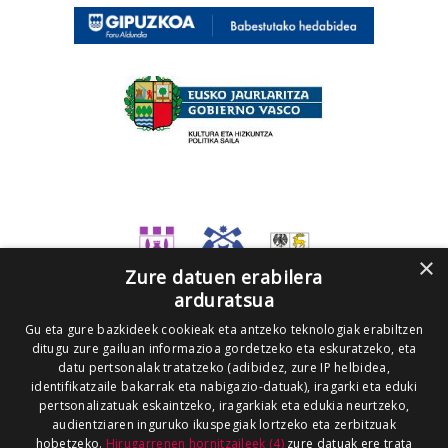
×
Zure datuen erabilera
arduratsua
Gu eta gure bazkideek cookieak eta antzeko teknologiak erabiltzen
ditugu zure gailuan informazioa gordetzeko eta eskuratzeko, eta
datu pertsonalak tratatzeko (adibidez, zure IP helbidea,
identifikatzaile bakarrak eta nabigazio-datuak), iragarki eta eduki
pertsonalizatuak eskaintzeko, iragarkiak eta edukia neurtzeko,
audientziaren inguruko ikuspegiak lortzeko eta zerbitzuak
hobetzeko.
Hirugarrenen hornitzaileek (4)
zure datuak ere trata