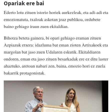
Opariak ere bai
Ederto lotu zituen istorio horiek aurkezleak, eta adi-adi eta
emozionatuta, txaloak askotan joaz publikoa, ordubete
baino gehiago iraun zuen ekitaldian.
Bihotza beteta gainera, bi opari gehiago eraman zituen
Azpiazuk etxera: idazluma bat eman zioten Artixakoek eta
margolan bat jaso zuen Udalaren eskutik. Ekitaldiaren
ondoren, eman eta jaso zituen besarkadak ere ez ditu laster
ahaztuko, aretoan nabari zen, baina, emozio hori ez zuela
bakarrik protagonistak.