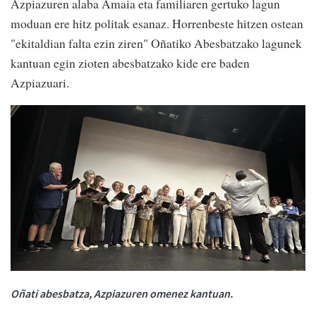
Azpiazuren alaba Amaia eta familiaren gertuko lagun
moduan ere hitz politak esanaz. Horrenbeste hitzen ostean
"ekitaldian falta ezin ziren" Oñatiko Abesbatzako lagunek
kantuan egin zioten abesbatzako kide ere baden
Azpiazuari.
Oñati abesbatza, Azpiazuren omenez kantuan.