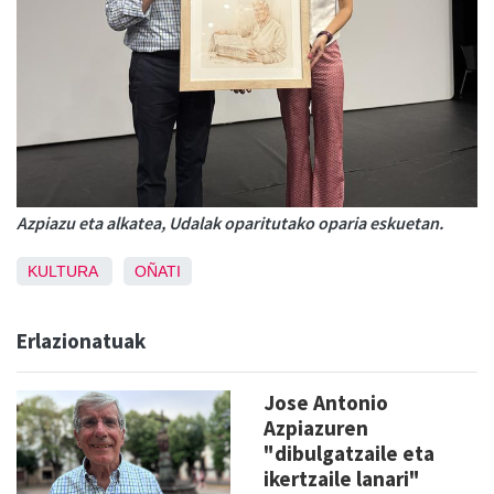
Azpiazu eta alkatea, Udalak oparitutako oparia eskuetan.
KULTURA
OÑATI
Erlazionatuak
Jose Antonio
Azpiazuren
"dibulgatzaile eta
ikertzaile lanari"