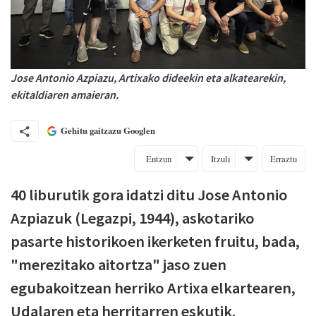
Jose Antonio Azpiazu, Artixako dideekin eta alkatearekin,
ekitaldiaren amaieran.
Gehitu gaitzazu Googlen
Entzun
Itzuli
Erraztu
40 liburutik gora idatzi ditu Jose Antonio
Azpiazuk (Legazpi, 1944), askotariko
pasarte historikoen ikerketen fruitu, bada,
"merezitako aitortza" jaso zuen
egubakoitzean herriko Artixa elkartearen,
Udalaren eta herritarren eskutik.