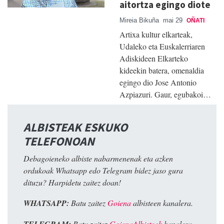
aitortza egingo diote
Mireia Bikuña
mai 29
OÑATI
Artixa kultur elkarteak,
Udaleko eta Euskalerriaren
Adiskideen Elkarteko
kideekin batera, omenaldia
egingo dio Jose Antonio
Azpiazuri. Gaur, egubakoi…
ALBISTEAK ESKUKO
TELEFONOAN
Debagoieneko albiste nabarmenenak eta azken
ordukoak Whatsapp edo Telegram bidez jaso gura
dituzu? Harpidetu zaitez doan!
WHATSAPP:
Batu zaitez
Goiena
albisteen kanalera.
TELEGRAM:
Batu zaitez
GoienaAlbisteak
kanalera.