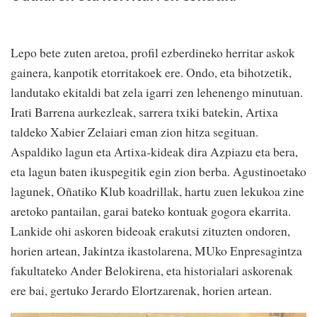
Lepo bete zuten aretoa, profil ezberdineko herritar askok
gainera, kanpotik etorritakoek ere. Ondo, eta bihotzetik,
landutako ekitaldi bat zela igarri zen lehenengo minutuan.
Irati Barrena aurkezleak, sarrera txiki batekin, Artixa
taldeko Xabier Zelaiari eman zion hitza segituan.
Aspaldiko lagun eta Artixa-kideak dira Azpiazu eta bera,
eta lagun baten ikuspegitik egin zion berba. Agustinoetako
lagunek, Oñatiko Klub koadrillak, hartu zuen lekukoa zine
aretoko pantailan, garai bateko kontuak gogora ekarrita.
Lankide ohi askoren bideoak erakutsi zituzten ondoren,
horien artean, Jakintza ikastolarena, MUko Enpresagintza
fakultateko Ander Belokirena, eta historialari askorenak
ere bai, gertuko Jerardo Elortzarenak, horien artean.