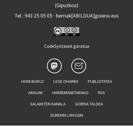
(Gipuzkoa)
Tel.: 943 25 05 05 · berriak[ABILDUA]goiena.eus
CodeSyntaxek garatua
HONI BURUZ
LEGE OHARRA
PUBLIZITATEA
ARAUAK
HARREMANETARAKO
RSS
SALAKETEN KANALA
GOIENA TALDEA
GUREKIN LAN EGIN