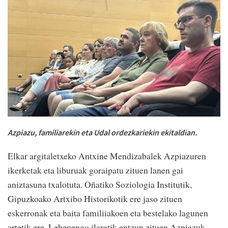
Azpiazu, familiarekin eta Udal ordezkariekin ekitaldian.
Elkar argitaletxeko Antxine Mendizabalek Azpiazuren
ikerketak eta liburuak goraipatu zituen lanen gai
aniztasuna txalotuta. Oñatiko Soziologia Institutik,
Gipuzkoako Artxibo Historikotik ere jaso zituen
eskerronak eta baita familiiakoen eta bestelako lagunen
artetik ere. Lehenengo ilaratik entzun zituen Azpiazuk,