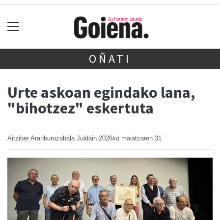
OÑATI
Urte askoan egindako lana,
"bihotzez" eskertuta
Aitziber Aranburuzabala Juldain
2026ko maiatzaren 31