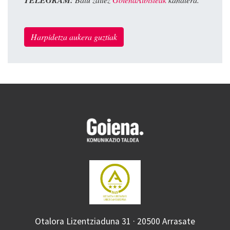
Harpidetza aukera guztiak
Otalora Lizentziaduna 31 · 20500 Arrasate