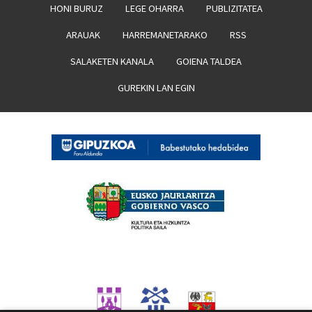
HONI BURUZ
LEGE OHARRA
PUBLIZITATEA
ARAUAK
HARREMANETARAKO
RSS
SALAKETEN KANALA
GOIENA TALDEA
GUREKIN LAN EGIN