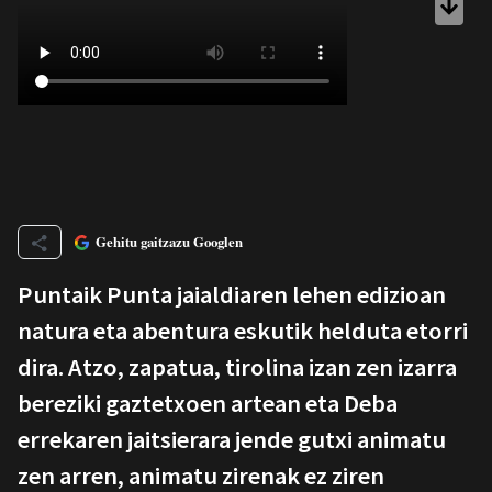
Gehitu gaitzazu Googlen
Puntaik Punta jaialdiaren lehen edizioan
natura eta abentura eskutik helduta etorri
dira. Atzo, zapatua, tirolina izan zen izarra
bereziki gaztetxoen artean eta Deba
errekaren jaitsierara jende gutxi animatu
zen arren, animatu zirenak ez ziren