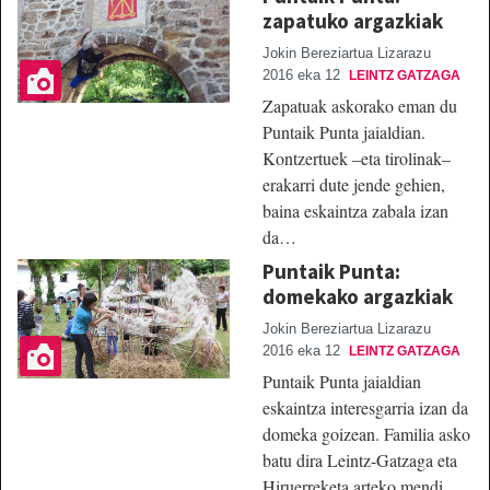
zapatuko argazkiak
Jokin Bereziartua Lizarazu
2016 eka 12
LEINTZ GATZAGA
Zapatuak askorako eman du
Puntaik Punta jaialdian.
Kontzertuek –eta tirolinak–
erakarri dute jende gehien,
baina eskaintza zabala izan
da…
Puntaik Punta:
domekako argazkiak
Jokin Bereziartua Lizarazu
2016 eka 12
LEINTZ GATZAGA
Puntaik Punta jaialdian
eskaintza interesgarria izan da
domeka goizean. Familia asko
batu dira Leintz-Gatzaga eta
Hiruerreketa arteko mendi