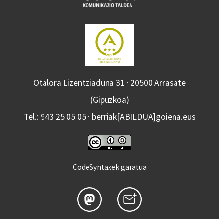
Otalora Lizentziaduna 31 · 20500 Arrasate
(Gipuzkoa)
Tel.: 943 25 05 05 · berriak[ABILDUA]goiena.eus
CodeSyntaxek garatua