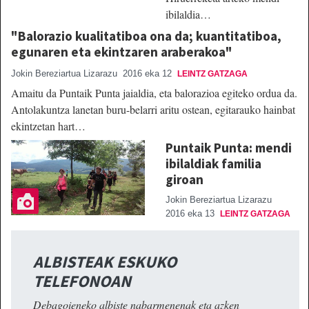
ibilaldia…
"Balorazio kualitatiboa ona da; kuantitatiboa,
egunaren eta ekintzaren araberakoa"
Jokin Bereziartua Lizarazu
2016 eka 12
LEINTZ GATZAGA
Amaitu da Puntaik Punta jaialdia, eta balorazioa egiteko ordua da.
Antolakuntza lanetan buru-belarri aritu ostean, egitarauko hainbat
ekintzetan hart…
Puntaik Punta: mendi
ibilaldiak familia
giroan
Jokin Bereziartua Lizarazu
2016 eka 13
LEINTZ GATZAGA
ALBISTEAK ESKUKO
TELEFONOAN
Debagoieneko albiste nabarmenenak eta azken