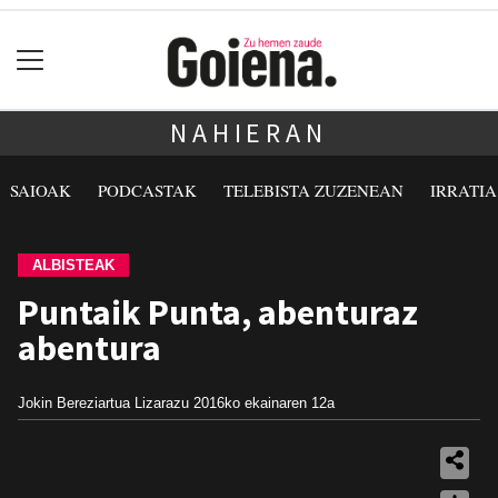
NAHIERAN
SAIOAK
PODCASTAK
TELEBISTA ZUZENEAN
IRRATI
ALBISTEAK
Puntaik Punta, abenturaz
abentura
Jokin Bereziartua Lizarazu
2016ko ekainaren 12a