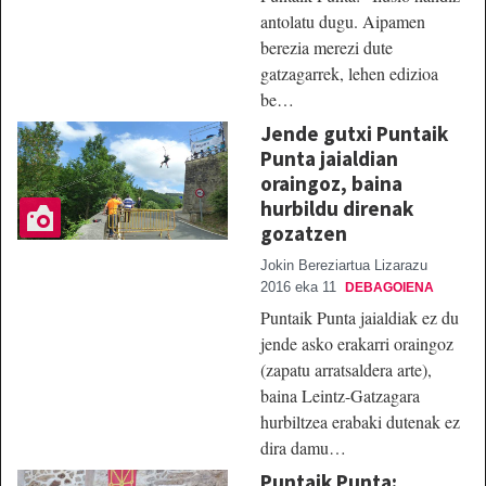
antolatu dugu. Aipamen
berezia merezi dute
gatzagarrek, lehen edizioa
be…
Jende gutxi Puntaik
Punta jaialdian
oraingoz, baina
hurbildu direnak
gozatzen
Jokin Bereziartua Lizarazu
2016 eka 11
DEBAGOIENA
Puntaik Punta jaialdiak ez du
jende asko erakarri oraingoz
(zapatu arratsaldera arte),
baina Leintz-Gatzagara
hurbiltzea erabaki dutenak ez
dira damu…
Puntaik Punta: