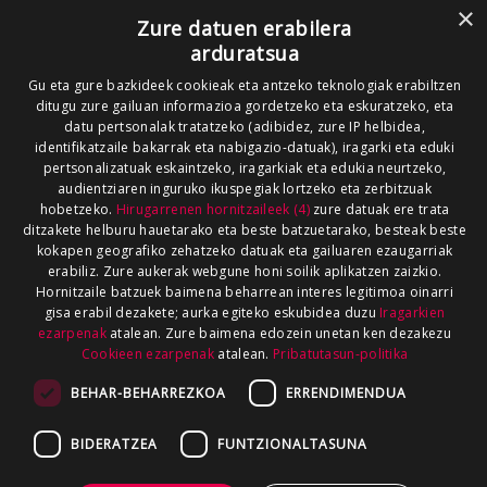
×
Zure datuen erabilera
arduratsua
Gu eta gure bazkideek cookieak eta antzeko teknologiak erabiltzen
ditugu zure gailuan informazioa gordetzeko eta eskuratzeko, eta
datu pertsonalak tratatzeko (adibidez, zure IP helbidea,
identifikatzaile bakarrak eta nabigazio-datuak), iragarki eta eduki
pertsonalizatuak eskaintzeko, iragarkiak eta edukia neurtzeko,
audientziaren inguruko ikuspegiak lortzeko eta zerbitzuak
hobetzeko.
Hirugarrenen hornitzaileek (4)
zure datuak ere trata
ditzakete helburu hauetarako eta beste batzuetarako, besteak beste
kokapen geografiko zehatzeko datuak eta gailuaren ezaugarriak
erabiliz. Zure aukerak webgune honi soilik aplikatzen zaizkio.
Hornitzaile batzuek baimena beharrean interes legitimoa oinarri
gisa erabil dezakete; aurka egiteko eskubidea duzu
Iragarkien
ezarpenak
atalean. Zure baimena edozein unetan ken dezakezu
Cookieen ezarpenak
atalean.
Pribatutasun-politika
BEHAR-BEHARREZKOA
ERRENDIMENDUA
BIDERATZEA
FUNTZIONALTASUNA