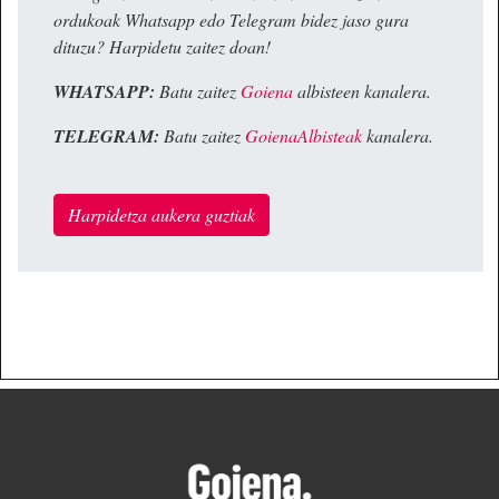
ordukoak Whatsapp edo Telegram bidez jaso gura
dituzu? Harpidetu zaitez doan!
WHATSAPP:
Batu zaitez
Goiena
albisteen kanalera.
TELEGRAM:
Batu zaitez
GoienaAlbisteak
kanalera.
Harpidetza aukera guztiak