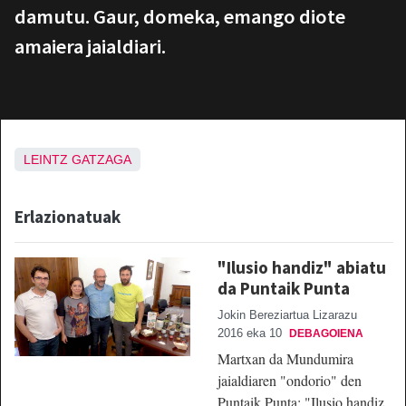
damutu. Gaur, domeka, emango diote
amaiera jaialdiari.
LEINTZ GATZAGA
Erlazionatuak
"Ilusio handiz" abiatu
da Puntaik Punta
Jokin Bereziartua Lizarazu
2016 eka 10
DEBAGOIENA
Martxan da Mundumira
jaialdiaren "ondorio" den
Puntaik Punta: "Ilusio handiz