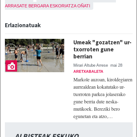
ARRASATE
BERGARA
ESKORIATZA
OÑATI
Erlazionatuak
Umeak "gozatzen" ur-
txorroten gune
berrian
Mirari Altube Arrese
mai 28
ARETXABALETA
Markole auzoan, kiroldegiaren
aurrealdean kokatutako ur-
txorroten parkea jolaserako
gune berria dute neska-
mutikoek. Bereziki bero
egunetan eta atzo,…
ALBISTEAK ESKUKO