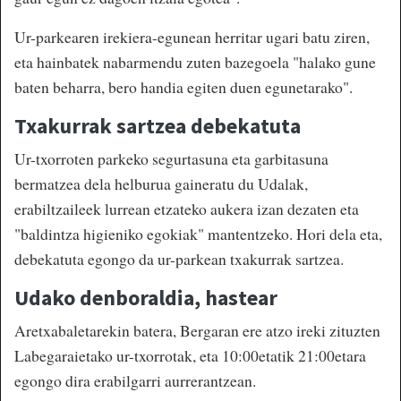
Ur-parkearen irekiera-egunean herritar ugari batu ziren,
eta hainbatek nabarmendu zuten bazegoela "halako gune
baten beharra, bero handia egiten duen egunetarako".
Txakurrak sartzea debekatuta
Ur-txorroten parkeko segurtasuna eta garbitasuna
bermatzea dela helburua gaineratu du Udalak,
erabiltzaileek lurrean etzateko aukera izan dezaten eta
"baldintza higieniko egokiak" mantentzeko. Hori dela eta,
debekatuta egongo da ur-parkean txakurrak sartzea.
Udako denboraldia, hastear
Aretxabaletarekin batera, Bergaran ere atzo ireki zituzten
Labegaraietako ur-txorrotak, eta 10:00etatik 21:00etara
egongo dira erabilgarri aurrerantzean.