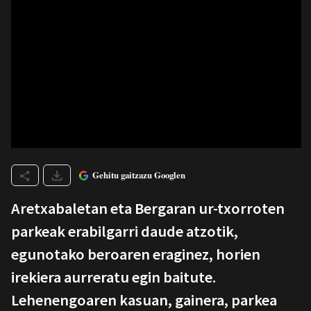
Gehitu gaitzazu Googlen
Aretxabaletan eta Bergaran ur-txorroten
parkeak erabilgarri daude atzotik,
egunotako beroaren eraginez, horien
irekiera aurreratu egin baitute.
Lehenengoaren kasuan, gainera, parkea