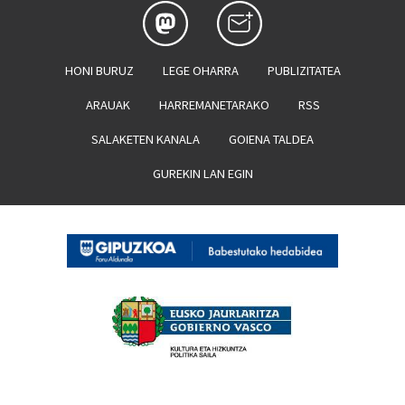
HONI BURUZ
LEGE OHARRA
PUBLIZITATEA
ARAUAK
HARREMANETARAKO
RSS
SALAKETEN KANALA
GOIENA TALDEA
GUREKIN LAN EGIN