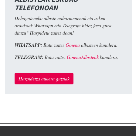
TELEFONOAN
Debagoieneko albiste nabarmenenak eta azken
ordukoak Whatsapp edo Telegram bidez jaso gura
dituzu? Harpidetu zaitez doan!
WHATSAPP:
Batu zaitez
Goiena
albisteen kanalera.
TELEGRAM:
Batu zaitez
GoienaAlbisteak
kanalera.
Harpidetza aukera guztiak