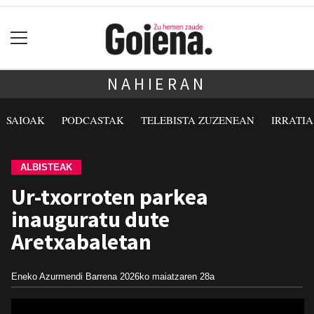
NAHIERAN
SAIOAK
PODCASTAK
TELEBISTA ZUZENEAN
IRRATI
ALBISTEAK
Ur-txorroten parkea
inauguratu dute
Aretxabaletan
Eneko Azurmendi Barrena
2026ko maiatzaren 28a