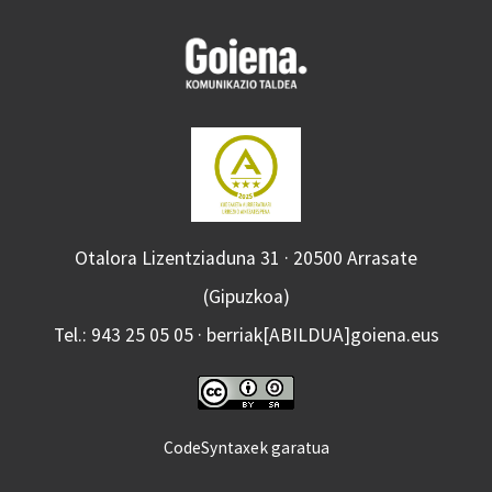
Otalora Lizentziaduna 31 · 20500 Arrasate
(Gipuzkoa)
Tel.: 943 25 05 05 · berriak[ABILDUA]goiena.eus
CodeSyntaxek garatua