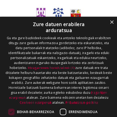
×
Zure datuen erabilera
arduratsua
Gu eta gure bazkideek cookieak eta antzeko teknologiak erabiltzen
ditugu zure gailuan informazioa gordetzeko eta eskuratzeko, eta
datu pertsonalak tratatzeko (adibidez, zure IP helbidea,
identifikatzaile bakarrak eta nabigazio-datuak), iragarki eta eduki
pertsonalizatuak eskaintzeko, iragarkiak eta edukia neurtzeko,
audientziaren inguruko ikuspegiak lortzeko eta zerbitzuak
hobetzeko.
Hirugarrenen hornitzaileek (4)
zure datuak ere trata
ditzakete helburu hauetarako eta beste batzuetarako, besteak beste
kokapen geografiko zehatzeko datuak eta gailuaren ezaugarriak
erabiliz. Zure aukerak webgune honi soilik aplikatzen zaizkio.
Hornitzaile batzuek baimena beharrean interes legitimoa oinarri
gisa erabil dezakete; aurka egiteko eskubidea duzu
Iragarkien
ezarpenak
atalean. Zure baimena edozein unetan ken dezakezu
Cookieen ezarpenak
atalean.
Pribatutasun-politika
BEHAR-BEHARREZKOA
ERRENDIMENDUA