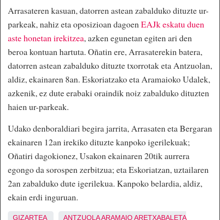
Arrasateren kasuan, datorren astean zabalduko dituzte ur-
parkeak, nahiz eta oposizioan dagoen
EAJk eskatu duen
aste honetan irekitzea
, azken egunetan egiten ari den
beroa kontuan hartuta. Oñatin ere, Arrasaterekin batera,
datorren astean zabalduko dituzte txorrotak eta Antzuolan,
aldiz, ekainaren 8an. Eskoriatzako eta Aramaioko Udalek,
azkenik, ez dute erabaki oraindik noiz zabalduko dituzten
haien ur-parkeak.
Udako denboraldiari begira jarrita, Arrasaten eta Bergaran
ekainaren 12an irekiko dituzte kanpoko igerilekuak;
Oñatiri dagokionez, Usakon ekainaren 20tik aurrera
egongo da sorospen zerbitzua; eta Eskoriatzan, uztailaren
2an zabalduko dute igerilekua. Kanpoko belardia, aldiz,
ekain erdi inguruan.
GIZARTEA
ANTZUOLA
ARAMAIO
ARETXABALETA