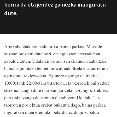
berria da eta jendez gainezka inauguratu
dute.
Aretxabaletak ere badu ur-txorroten parkea. Markole
auzoan prestatu dute hori, eta eguazten arratsaldean
zabaldu zuten. Udalaren asmoa zen ekainean zabaltzea,
baina, egunotako tenperatura altuak direla eta, aurreratu
egin dute irekiera-data. Egunero egongo da irekita,
10:00etatik 22:00etara bitartean, eta txorrotek pultsadore
sistema izango dute martxan jartzeko. Oraingoz irekiera
partziala izango dela eman du aditzera Udalak. "Ur-
txorroten proiektua erabat bukatuta dago, baina parkea
inguratzen duen eremuko belardia ez dugu zabaldu