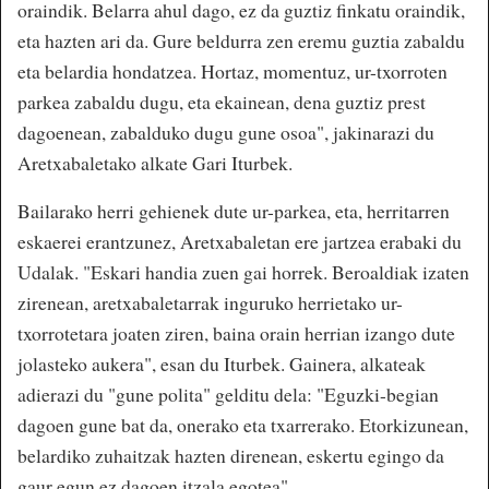
oraindik. Belarra ahul dago, ez da guztiz finkatu oraindik,
eta hazten ari da. Gure beldurra zen eremu guztia zabaldu
eta belardia hondatzea. Hortaz, momentuz, ur-txorroten
parkea zabaldu dugu, eta ekainean, dena guztiz prest
dagoenean, zabalduko dugu gune osoa", jakinarazi du
Aretxabaletako alkate Gari Iturbek.
Bailarako herri gehienek dute ur-parkea, eta, herritarren
eskaerei erantzunez, Aretxabaletan ere jartzea erabaki du
Udalak. "Eskari handia zuen gai horrek. Beroaldiak izaten
zirenean, aretxabaletarrak inguruko herrietako ur-
txorrotetara joaten ziren, baina orain herrian izango dute
jolasteko aukera", esan du Iturbek. Gainera, alkateak
adierazi du "gune polita" gelditu dela: "Eguzki-begian
dagoen gune bat da, onerako eta txarrerako. Etorkizunean,
belardiko zuhaitzak hazten direnean, eskertu egingo da
gaur egun ez dagoen itzala egotea".