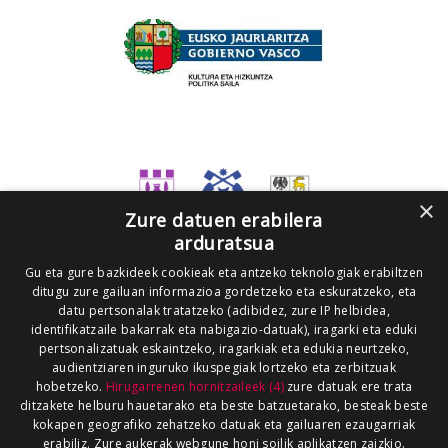
×
Zure datuen erabilera
arduratsua
Gu eta gure bazkideek cookieak eta antzeko teknologiak erabiltzen
ditugu zure gailuan informazioa gordetzeko eta eskuratzeko, eta
datu pertsonalak tratatzeko (adibidez, zure IP helbidea,
identifikatzaile bakarrak eta nabigazio-datuak), iragarki eta eduki
pertsonalizatuak eskaintzeko, iragarkiak eta edukia neurtzeko,
audientziaren inguruko ikuspegiak lortzeko eta zerbitzuak
hobetzeko.
Hirugarrenen hornitzaileek (4)
zure datuak ere trata
ditzakete helburu hauetarako eta beste batzuetarako, besteak beste
kokapen geografiko zehatzeko datuak eta gailuaren ezaugarriak
erabiliz. Zure aukerak webgune honi soilik aplikatzen zaizkio.