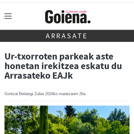
ARRASATE
Ur-txorroten parkeak aste
honetan irekitzea eskatu du
Arrasateko EAJk
Gontzal Belategi Zubia
2026ko maiatzaren 26a