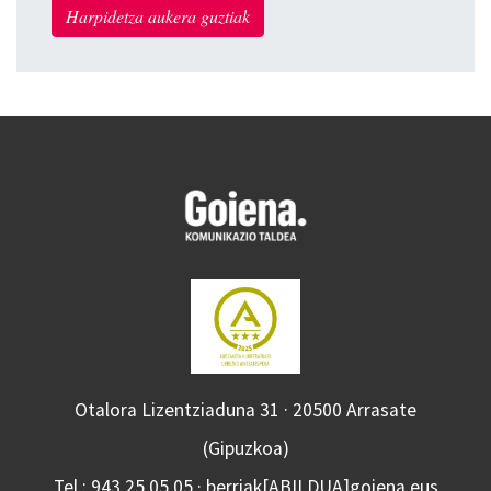
Harpidetza aukera guztiak
Otalora Lizentziaduna 31 · 20500 Arrasate
(Gipuzkoa)
Tel.: 943 25 05 05 · berriak[ABILDUA]goiena.eus