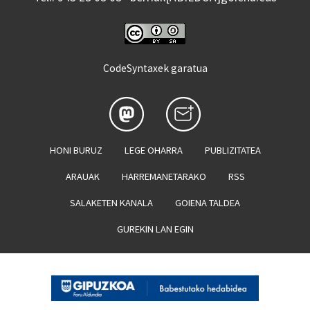
CodeSyntaxek garatua
HONI BURUZ
LEGE OHARRA
PUBLIZITATEA
ARAUAK
HARREMANETARAKO
RSS
SALAKETEN KANALA
GOIENA TALDEA
GUREKIN LAN EGIN