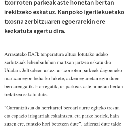
txorroten parkeak aste honetan bertan
irekitzeko eskatuz. Kanpoko igerilekuetako
txosna zerbitzuaren egoerarekin ere
kezkatuta agertu dira.
Arrasateko EAJk tenperatura altuei lotutako udako
zerbitzuak lehenbailehen martxan jartzea eskatu dio
Udalari. Jeltzaleen ustez, ur-txorroten parkeek dagoeneko
martxan egon beharko lukete, azken egunetan egin duen
beroarengatik. Horregatik, ur-parkeak aste honetan bertan
irekitzea eskatu dute.
"Garrantzitsua da herritarrei beroari aurre egiteko tresna
eta espazio irisgarriak eskaintzea, eta parke horiek, hain
zuzen ere, funtzio hori betetzen dute”, adierazi dute talde