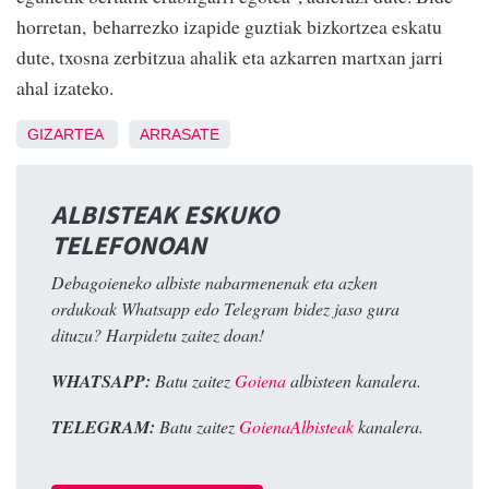
horretan, beharrezko izapide guztiak bizkortzea eskatu
dute, txosna zerbitzua ahalik eta azkarren martxan jarri
ahal izateko.
GIZARTEA
ARRASATE
ALBISTEAK ESKUKO
TELEFONOAN
Debagoieneko albiste nabarmenenak eta azken
ordukoak Whatsapp edo Telegram bidez jaso gura
dituzu? Harpidetu zaitez doan!
WHATSAPP:
Batu zaitez
Goiena
albisteen kanalera.
TELEGRAM:
Batu zaitez
GoienaAlbisteak
kanalera.