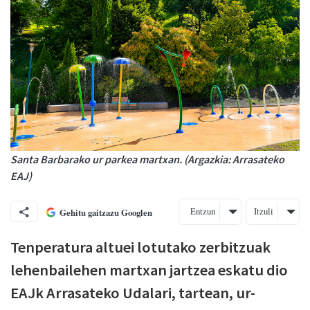
Santa Barbarako ur parkea martxan. (Argazkia: Arrasateko
EAJ)
Entzun
Itzuli
Gehitu gaitzazu Googlen
Tenperatura altuei lotutako zerbitzuak
lehenbailehen martxan jartzea eskatu dio
EAJk Arrasateko Udalari, tartean, ur-