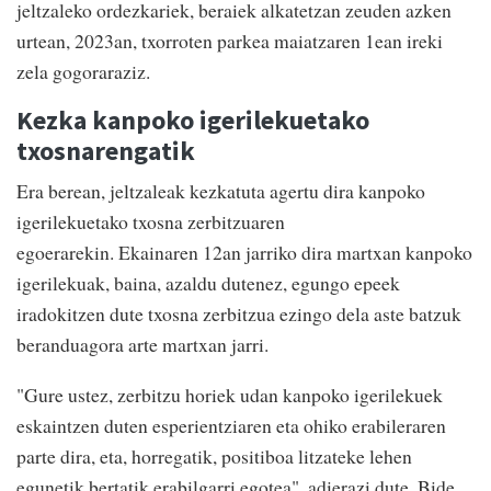
jeltzaleko ordezkariek, beraiek alkatetzan zeuden azken
urtean, 2023an, txorroten parkea maiatzaren 1ean ireki
zela gogoraraziz.
Kezka kanpoko igerilekuetako
txosnarengatik
Era berean, jeltzaleak kezkatuta agertu dira kanpoko
igerilekuetako txosna zerbitzuaren
egoerarekin. Ekainaren 12an jarriko dira martxan kanpoko
igerilekuak, baina, azaldu dutenez, egungo epeek
iradokitzen dute txosna zerbitzua ezingo dela aste batzuk
beranduagora arte martxan jarri.
"Gure ustez, zerbitzu horiek udan kanpoko igerilekuek
eskaintzen duten esperientziaren eta ohiko erabileraren
parte dira, eta, horregatik, positiboa litzateke lehen
egunetik bertatik erabilgarri egotea", adierazi dute. Bide