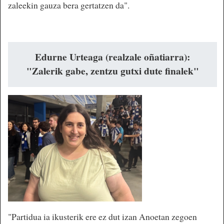
zaleekin gauza bera gertatzen da".
Edurne Urteaga (realzale oñatiarra):
"Zalerik gabe, zentzu gutxi dute finalek"
"Partidua ia ikusterik ere ez dut izan Anoetan zegoen