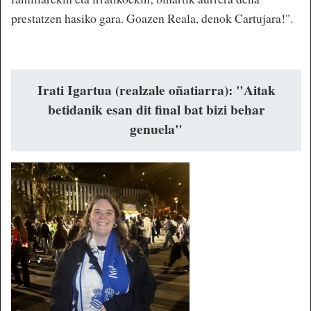
prestatzen hasiko gara. Goazen Reala, denok Cartujara!".
Irati Igartua (realzale oñatiarra): "Aitak
betidanik esan dit final bat bizi behar
genuela"