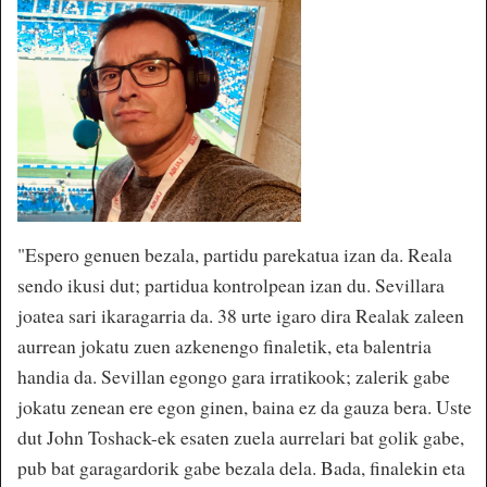
"Espero genuen bezala, partidu parekatua izan da. Reala
sendo ikusi dut; partidua kontrolpean izan du. Sevillara
joatea sari ikaragarria da. 38 urte igaro dira Realak zaleen
aurrean jokatu zuen azkenengo finaletik, eta balentria
handia da. Sevillan egongo gara irratikook; zalerik gabe
jokatu zenean ere egon ginen, baina ez da gauza bera. Uste
dut John Toshack-ek esaten zuela aurrelari bat golik gabe,
pub bat garagardorik gabe bezala dela. Bada, finalekin eta