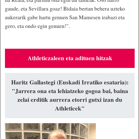
gaude, eta Sevillara goaz! Bidaia bertan behera uzteko
aukerarik gabe hartu genuen San Mamesen irabazi eta
gero, eta ondo egin genuen!".
Athleticzaleen eta adituen hitzak
Haritz Gallastegi (Euskadi Irratiko esataria):
"Jarrera ona eta lehiatzeko gogoa bai, baina
zelai erditik aurrera etorri gutxi izan du
Athleticek"