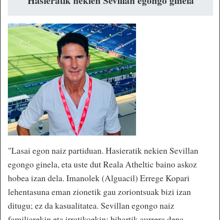
"Hasieratik nekien Sevillan egongo ginela"
"Lasai egon naiz partiduan. Hasieratik nekien Sevillan
egongo ginela, eta uste dut Reala Atheltic baino askoz
hobea izan dela. Imanolek (Alguacil) Errege Kopari
lehentasuna eman zionetik gau zoriontsuak bizi izan
ditugu; ez da kasualitatea. Sevillan egongo naiz
familiarekin eta irratikoekin; bihartik aurrera dena