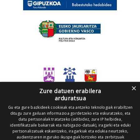
×
Zure datuen erabilera
arduratsua
Gu eta gure bazkideek cookieak eta antzeko teknologiak erabiltzen
ditugu zure gailuan informazioa gordetzeko eta eskuratzeko, eta
datu pertsonalak tratatzeko (adibidez, zure IP helbidea,
identifikatzaile bakarrak eta nabigazio-datuak), iragarki eta eduki
pertsonalizatuak eskaintzeko, iragarkiak eta edukia neurtzeko,
audientziaren inguruko ikuspegiak lortzeko eta zerbitzuak