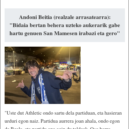
Andoni Beitia (realzale arrasatearra):
"Bidaia bertan behera uzteko aukerarik gabe
hartu genuen San Mamesen irabazi eta gero"
"Uste dut Athletic ondo sartu dela partiduan, eta hasieran
urduri egon naiz. Partidua aurrera joan ahala, ondo egon
da Reala, eta partidu ona egin du taldeak. Oso harro