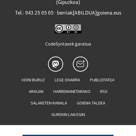
(Gipuzkoa)
Tel.: 943 25 05 05 · berriak[ABILDUA]goiena.eus
CodeSyntaxek garatua
HONI BURUZ
LEGE OHARRA
PUBLIZITATEA
ARAUAK
HARREMANETARAKO
RSS
SALAKETEN KANALA
GOIENA TALDEA
GUREKIN LAN EGIN