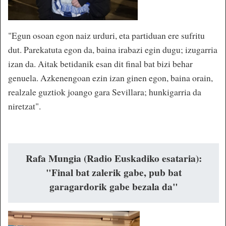
"Egun osoan egon naiz urduri, eta partiduan ere sufritu
dut. Parekatuta egon da, baina irabazi egin dugu; izugarria
izan da. Aitak betidanik esan dit final bat bizi behar
genuela. Azkenengoan ezin izan ginen egon, baina orain,
realzale guztiok joango gara Sevillara; hunkigarria da
niretzat".
Rafa Mungia (Radio Euskadiko esataria):
"Final bat zalerik gabe, pub bat
garagardorik gabe bezala da"