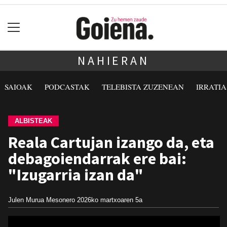
NAHIERAN
SAIOAK
PODCASTAK
TELEBISTA ZUZENEAN
IRRATI
ALBISTEAK
Reala Cartujan izango da, eta
debagoiendarrak ere bai:
"Izugarria izan da"
Julen Murua Mesonero
2026ko martxoaren 5a