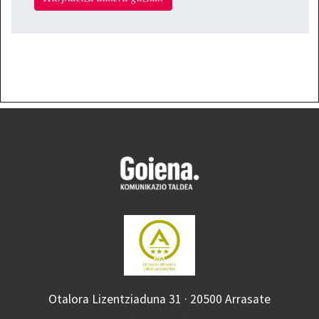
Otalora Lizentziaduna 31 · 20500 Arrasate