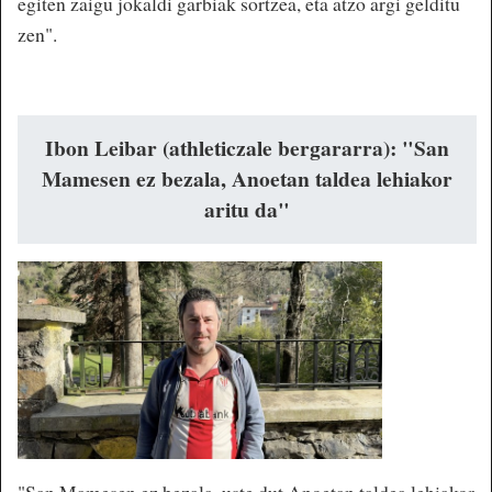
egiten zaigu jokaldi garbiak sortzea, eta atzo argi gelditu
zen".
Ibon Leibar (athleticzale bergararra): "San
Mamesen ez bezala, Anoetan taldea lehiakor
aritu da"