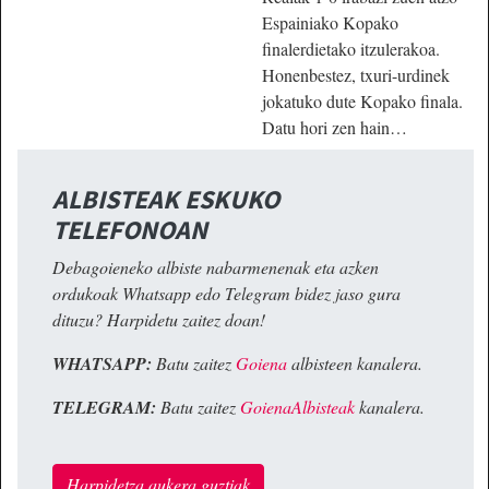
Espainiako Kopako
finalerdietako itzulerakoa.
Honenbestez, txuri-urdinek
jokatuko dute Kopako finala.
Datu hori zen hain…
ALBISTEAK ESKUKO
TELEFONOAN
Debagoieneko albiste nabarmenenak eta azken
ordukoak Whatsapp edo Telegram bidez jaso gura
dituzu? Harpidetu zaitez doan!
WHATSAPP:
Batu zaitez
Goiena
albisteen kanalera.
TELEGRAM:
Batu zaitez
GoienaAlbisteak
kanalera.
Harpidetza aukera guztiak