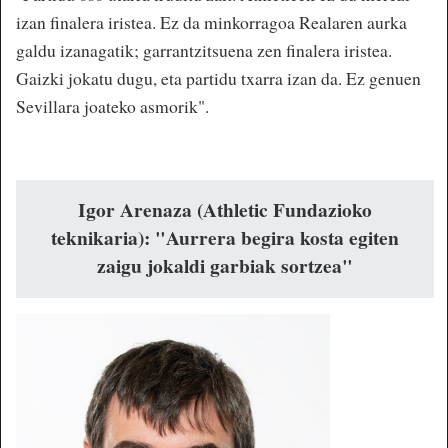
izan finalera iristea. Ez da minkorragoa Realaren aurka
galdu izanagatik; garrantzitsuena zen finalera iristea.
Gaizki jokatu dugu, eta partidu txarra izan da. Ez genuen
Sevillara joateko asmorik".
Igor Arenaza (Athletic Fundazioko
teknikaria): "Aurrera begira kosta egiten
zaigu jokaldi garbiak sortzea"