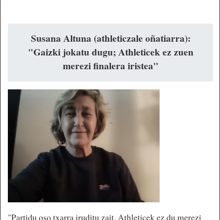
Susana Altuna (athleticzale oñatiarra):
"Gaizki jokatu dugu; Athleticek ez zuen
merezi finalera iristea"
"Partidu oso txarra iruditu zait. Athleticek ez du merezi