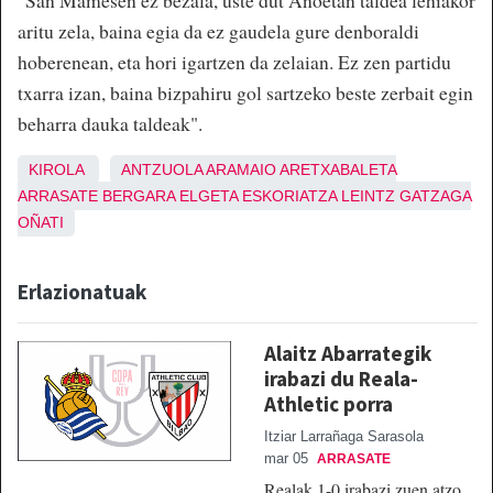
"San Mamesen ez bezala, uste dut Anoetan taldea lehiakor
aritu zela, baina egia da ez gaudela gure denboraldi
hoberenean, eta hori igartzen da zelaian. Ez zen partidu
txarra izan, baina bizpahiru gol sartzeko beste zerbait egin
beharra dauka taldeak".
KIROLA
ANTZUOLA
ARAMAIO
ARETXABALETA
ARRASATE
BERGARA
ELGETA
ESKORIATZA
LEINTZ GATZAGA
OÑATI
Erlazionatuak
Alaitz Abarrategik
irabazi du Reala-
Athletic porra
Itziar Larrañaga Sarasola
mar 05
ARRASATE
Realak 1-0 irabazi zuen atzo