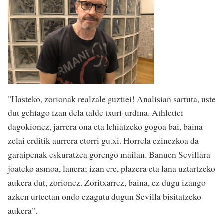
"Hasteko, zorionak realzale guztiei! Analisian sartuta, uste
dut gehiago izan dela talde txuri-urdina. Athletici
dagokionez, jarrera ona eta lehiatzeko gogoa bai, baina
zelai erditik aurrera etorri gutxi. Horrela ezinezkoa da
garaipenak eskuratzea gorengo mailan. Banuen Sevillara
joateko asmoa, lanera; izan ere, plazera eta lana uztartzeko
aukera dut, zorionez. Zoritxarrez, baina, ez dugu izango
azken urteetan ondo ezagutu dugun Sevilla bisitatzeko
aukera".