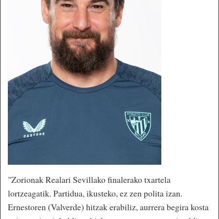
"Zorionak Realari Sevillako finalerako txartela
lortzeagatik. Partidua, ikusteko, ez zen polita izan.
Ernestoren (Valverde) hitzak erabiliz, aurrera begira kosta