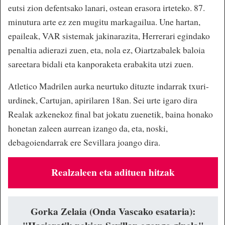
eutsi zion defentsako lanari, ostean erasora irteteko. 87.
minutura arte ez zen mugitu markagailua. Une hartan,
epaileak, VAR sistemak jakinarazita, Herrerari egindako
penaltia adierazi zuen, eta, nola ez, Oiartzabalek baloia
sareetara bidali eta kanporaketa erabakita utzi zuen.
Atletico Madrilen aurka neurtuko dituzte indarrak txuri-
urdinek, Cartujan, apirilaren 18an. Sei urte igaro dira
Realak azkenekoz final bat jokatu zuenetik, baina honako
honetan zaleen aurrean izango da, eta, noski,
debagoiendarrak ere Sevillara joango dira.
Realzaleen eta adituen hitzak
Gorka Zelaia (Onda Vascako esataria):