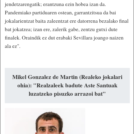
jendetzarengatik; erantzuna ezin hobea izan da.
Pandemiako partiduaren ostean, garrantzitsua da bai
jokalarientzat baita zaleentzat ere datorrena bezalako final
bat jokatzea; izan ere, zalerik gabe, zentzu gutxi dute
finalek. Oraindik ez dut erabaki Sevillara joango naizen
ala ez".
Mikel Gonzalez de Martin (Realeko jokalari
ohia): "Realzaleek badute Aste Santuak
luzatzeko pisuzko arrazoi bat"