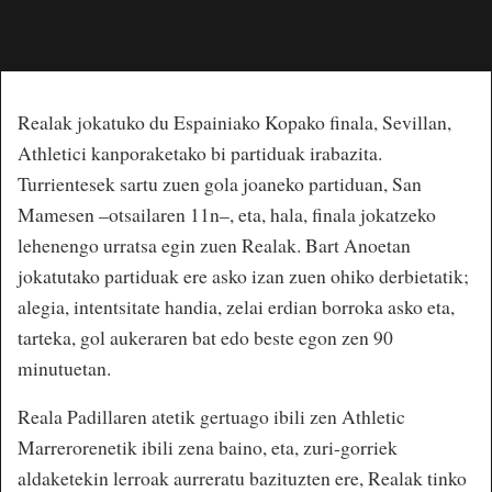
Realak jokatuko du Espainiako Kopako finala, Sevillan,
Athletici kanporaketako bi partiduak irabazita.
Turrientesek sartu zuen gola joaneko partiduan, San
Mamesen –otsailaren 11n–, eta, hala, finala jokatzeko
lehenengo urratsa egin zuen Realak. Bart Anoetan
jokatutako partiduak ere asko izan zuen ohiko derbietatik;
alegia, intentsitate handia, zelai erdian borroka asko eta,
tarteka, gol aukeraren bat edo beste egon zen 90
minutuetan.
Reala Padillaren atetik gertuago ibili zen Athletic
Marrerorenetik ibili zena baino, eta, zuri-gorriek
aldaketekin lerroak aurreratu bazituzten ere, Realak tinko