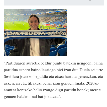
"Partiduaren aurretik beldur puntu batekin nengoen, baina
partidua espero baino lasaiago bizi izan dut. Duela sei urte
Sevillara joateko hegaldia eta etxea hartuta geneuzkan, eta
azkenean etxetik ikusi behar izan genuen finala. 2020ko
arantza kentzeko balio izango digu partidu honek; merezi
genuen halako final bat jokatzea".