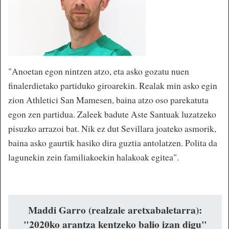
"Anoetan egon nintzen atzo, eta asko gozatu nuen
finalerdietako partiduko giroarekin. Realak min asko egin
zion Athletici San Mamesen, baina atzo oso parekatuta
egon zen partidua. Zaleek badute Aste Santuak luzatzeko
pisuzko arrazoi bat. Nik ez dut Sevillara joateko asmorik,
baina asko gaurtik hasiko dira guztia antolatzen. Polita da
lagunekin zein familiakoekin halakoak egitea".
Maddi Garro (realzale aretxabaletarra):
"2020ko arantza kentzeko balio izan digu"