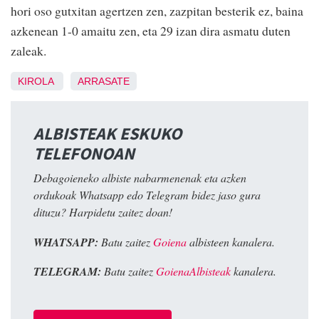
hori oso gutxitan agertzen zen, zazpitan besterik ez, baina
azkenean 1-0 amaitu zen, eta 29 izan dira asmatu duten
zaleak.
KIROLA
ARRASATE
ALBISTEAK ESKUKO
TELEFONOAN
Debagoieneko albiste nabarmenenak eta azken
ordukoak Whatsapp edo Telegram bidez jaso gura
dituzu? Harpidetu zaitez doan!
WHATSAPP:
Batu zaitez
Goiena
albisteen kanalera.
TELEGRAM:
Batu zaitez
GoienaAlbisteak
kanalera.