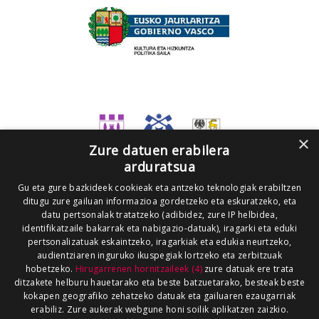
×
Zure datuen erabilera
arduratsua
Gu eta gure bazkideek cookieak eta antzeko teknologiak erabiltzen
ditugu zure gailuan informazioa gordetzeko eta eskuratzeko, eta
datu pertsonalak tratatzeko (adibidez, zure IP helbidea,
identifikatzaile bakarrak eta nabigazio-datuak), iragarki eta eduki
pertsonalizatuak eskaintzeko, iragarkiak eta edukia neurtzeko,
audientziaren inguruko ikuspegiak lortzeko eta zerbitzuak
hobetzeko.
Hirugarrenen hornitzaileek (4)
zure datuak ere trata
ditzakete helburu hauetarako eta beste batzuetarako, besteak beste
kokapen geografiko zehatzeko datuak eta gailuaren ezaugarriak
erabiliz. Zure aukerak webgune honi soilik aplikatzen zaizkio.