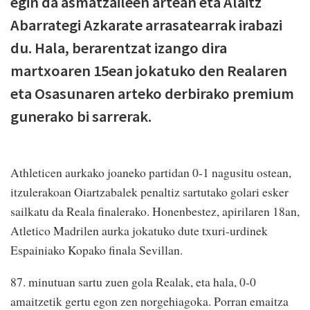
egin da asmatzaileen artean eta Alaitz
Abarrategi Azkarate arrasatearrak irabazi
du. Hala, berarentzat izango dira
martxoaren 15ean jokatuko den Realaren
eta Osasunaren arteko derbirako premium
gunerako bi sarrerak.
Athleticen aurkako joaneko partidan 0-1 nagusitu ostean,
itzulerakoan Oiartzabalek penaltiz sartutako golari esker
sailkatu da Reala finalerako. Honenbestez, apirilaren 18an,
Atletico Madrilen aurka jokatuko dute txuri-urdinek
Espainiako Kopako finala Sevillan.
87. minutuan sartu zuen gola Realak, eta hala, 0-0
amaitzetik gertu egon zen norgehiagoka. Porran emaitza