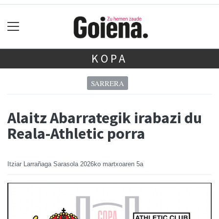
KOPA
SARRERA
Alaitz Abarrategik irabazi du
Reala-Athletic porra
Itziar Larrañaga Sarasola
2026ko martxoaren 5a