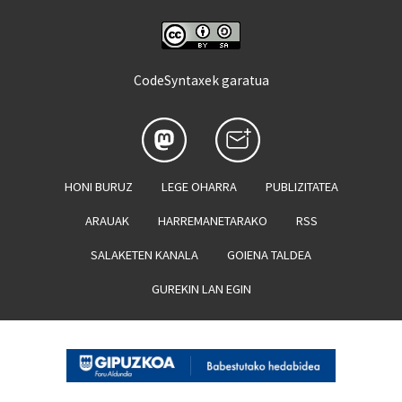
CodeSyntaxek garatua
HONI BURUZ
LEGE OHARRA
PUBLIZITATEA
ARAUAK
HARREMANETARAKO
RSS
SALAKETEN KANALA
GOIENA TALDEA
GUREKIN LAN EGIN