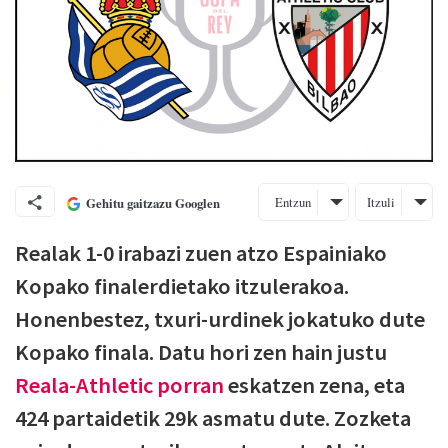
Entzun
Itzuli
Gehitu gaitzazu Googlen
Realak 1-0 irabazi zuen atzo Espainiako
Kopako finalerdietako itzulerakoa.
Honenbestez, txuri-urdinek jokatuko dute
Kopako finala. Datu hori zen hain justu
Reala-Athletic porran
eskatzen zena, eta
424 partaidetik 29k asmatu dute. Zozketa