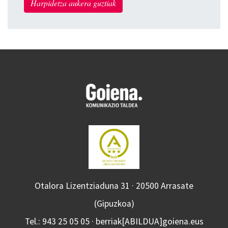
Harpidetza aukera guztiak
Otalora Lizentziaduna 31 · 20500 Arrasate
(Gipuzkoa)
Tel.: 943 25 05 05 · berriak[ABILDUA]goiena.eus