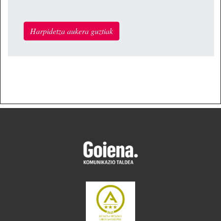
Harpidetza aukera guztiak