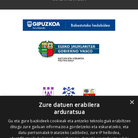
×
Zure datuen erabilera
arduratsua
Gu eta gure bazkideek cookieak eta antzeko teknologiak erabiltzen
ditugu zure gailuan informazioa gordetzeko eta eskuratzeko, eta
datu pertsonalak tratatzeko (adibidez, zure IP helbidea,