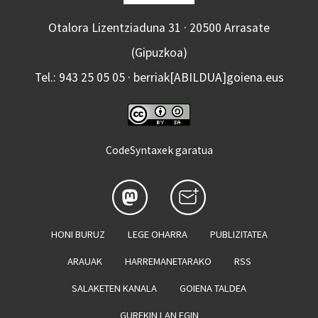
Otalora Lizentziaduna 31 · 20500 Arrasate
(Gipuzkoa)
Tel.: 943 25 05 05 · berriak[ABILDUA]goiena.eus
CodeSyntaxek garatua
HONI BURUZ
LEGE OHARRA
PUBLIZITATEA
ARAUAK
HARREMANETARAKO
RSS
SALAKETEN KANALA
GOIENA TALDEA
GUREKIN LAN EGIN