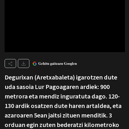
Gehitu gaitzazu Googlen
Degurixan (Aretxabaleta) igarotzen dute
uda sasoia Lur Pagoagaren ardiek: 900
metrora eta mendiz inguratuta dago. 120-
130 ardik osatzen dute haren artaldea, eta
azaroaren 5ean jaitsi zituen menditik. 3
orduan egin zuten bederatzi kilometroko