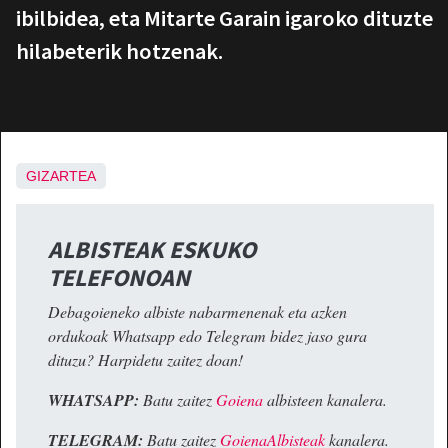
ibilbidea, eta Mitarte Garain igaroko dituzte
hilabeterik hotzenak.
GIZARTEA
ALBISTEAK ESKUKO
TELEFONOAN
Debagoieneko albiste nabarmenenak eta azken
ordukoak Whatsapp edo Telegram bidez jaso gura
dituzu? Harpidetu zaitez doan!
WHATSAPP:
Batu zaitez
Goiena
albisteen kanalera.
TELEGRAM:
Batu zaitez
GoienaAlbisteak
kanalera.