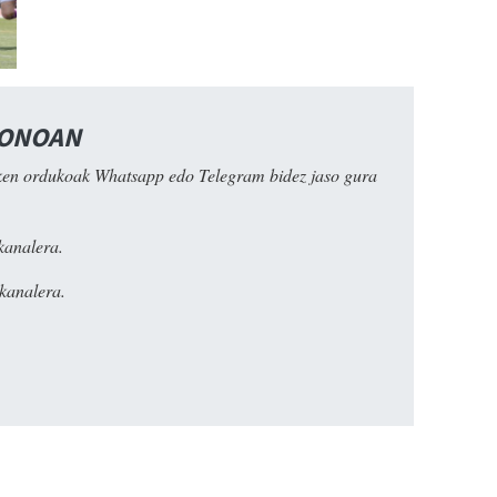
FONOAN
ken ordukoak Whatsapp edo Telegram bidez jaso gura
kanalera.
kanalera.