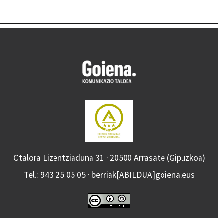
Otalora Lizentziaduna 31 · 20500 Arrasate (Gipuzkoa)
Tel.: 943 25 05 05 · berriak[ABILDUA]goiena.eus