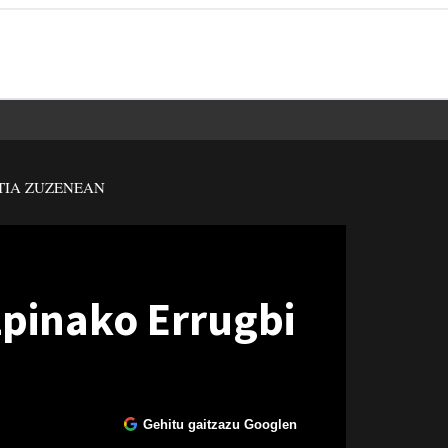
TIA ZUZENEAN
zpinako Errugbi
Gehitu gaitzazu Googlen