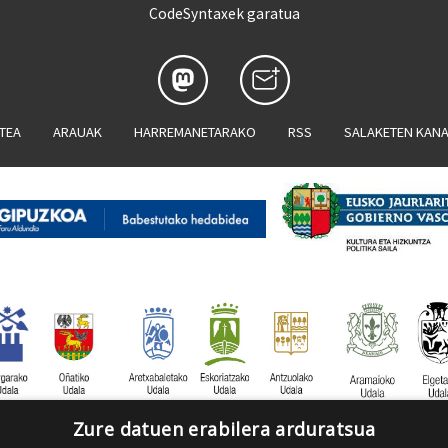
CodeSyntaxek garatua
ATEA
ARAUAK
HARREMANETARAKO
RSS
SALAKETEN KAN
Zure datuen erabilera arduratsua