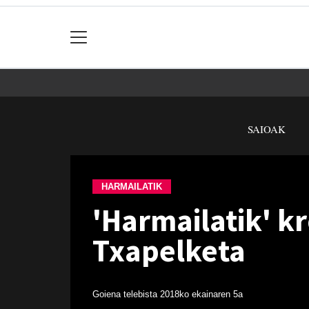
SAIOAK
HARMAILATIK
'Harmailatik' k
Txapelketa
Goiena telebista
2018ko ekainaren 5a