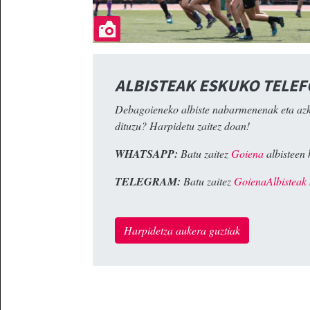
ALBISTEAK ESKUKO TELE
Debagoieneko albiste nabarmenenak eta az
dituzu? Harpidetu zaitez doan!
WHATSAPP:
Batu zaitez
Goiena
albisteen 
TELEGRAM:
Batu zaitez
GoienaAlbisteak
Harpidetza aukera guztiak