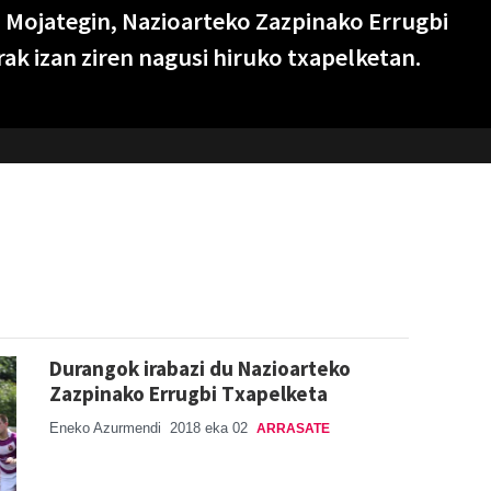
 Mojategin, Nazioarteko Zazpinako Errugbi
ak izan ziren nagusi hiruko txapelketan.
Durangok irabazi du Nazioarteko
Zazpinako Errugbi Txapelketa
Eneko Azurmendi
2018 eka 02
ARRASATE