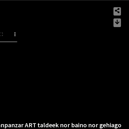
anpanzar ART taldeek nor baino nor gehiago