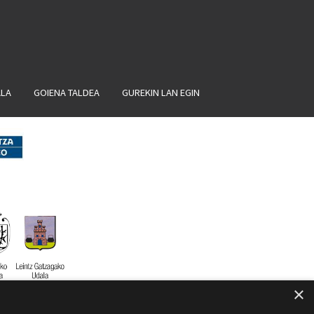
ALA
GOIENA TALDEA
GUREKIN LAN EGIN
×