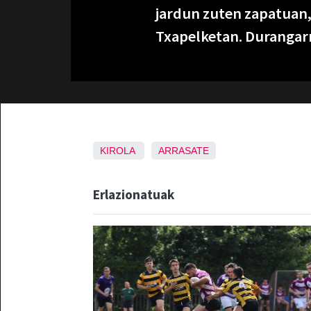
jardun zuten zapatuan,
Txapelketan. Durangarr
KIROLA
ARRASATE
Erlazionatuak