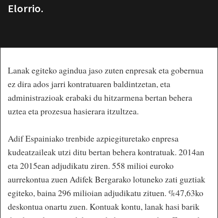
Elorrio.
Lanak egiteko agindua jaso zuten enpresak eta gobernua
ez dira ados jarri kontratuaren baldintzetan, eta
administrazioak erabaki du hitzarmena bertan behera
uztea eta prozesua hasierara itzultzea.
Adif Espainiako trenbide azpiegituretako enpresa
kudeatzaileak utzi ditu bertan behera kontratuak. 2014an
eta 2015ean adjudikatu ziren. 558 milioi euroko
aurrekontua zuen Adifek Bergarako lotuneko zati guztiak
egiteko, baina 296 milioian adjudikatu zituen. %47,63ko
deskontua onartu zuen. Kontuak kontu, lanak hasi barik