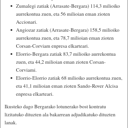
Zumalegi zatiak (Arrasate-Bergara) 114,3 milioiko
aurrekontua zuen, eta 56 milioian eman zioten
Accionari.
Angiozar zatiak (Arrasate-Bergara) 158,5 milioiko
aurrekontua zuen, eta 78,7 milioian eman zioten
Corsan-Corviam enpresa elkarteari.
Elorrio-Bergara zatiak 83,7 milioiko aurrekontua
zuen, eta 44,2 milioian eman zioten Corsan-
Corviami.
Elorrio-Elorrio zatiak 68 milioiko aurrekontua zuen,
eta 41,1 milioian eman zioten Sando-Rover Alcisa
enpresa elkarteari.
Ikusteko dago Bergarako lotunerako bost kontratu
lizitatuko dituzten ala bakarrean adjudikatuko dituzten
lanak.