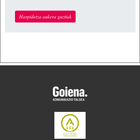
Harpidetza aukera guztiak