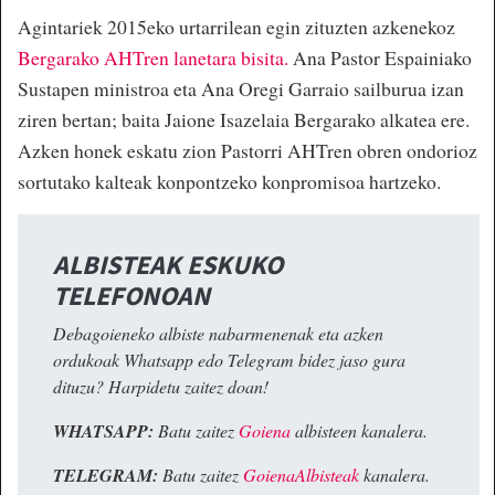
Agintariek 2015eko urtarrilean egin zituzten azkenekoz
Bergarako AHTren lanetara bisita.
Ana Pastor Espainiako
Sustapen ministroa eta Ana Oregi Garraio sailburua izan
ziren bertan; baita Jaione Isazelaia Bergarako alkatea ere.
Azken honek eskatu zion Pastorri AHTren obren ondorioz
sortutako kalteak konpontzeko konpromisoa hartzeko.
ALBISTEAK ESKUKO
TELEFONOAN
Debagoieneko albiste nabarmenenak eta azken
ordukoak Whatsapp edo Telegram bidez jaso gura
dituzu? Harpidetu zaitez doan!
WHATSAPP:
Batu zaitez
Goiena
albisteen kanalera.
TELEGRAM:
Batu zaitez
GoienaAlbisteak
kanalera.