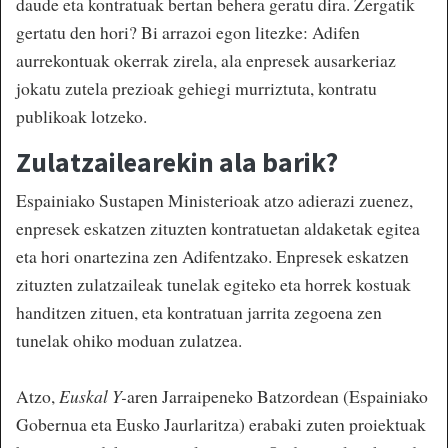
daude eta kontratuak bertan behera geratu dira. Zergatik
gertatu den hori? Bi arrazoi egon litezke: Adifen
aurrekontuak okerrak zirela, ala enpresek ausarkeriaz
jokatu zutela prezioak gehiegi murriztuta, kontratu
publikoak lotzeko.
Zulatzailearekin ala barik?
Espainiako Sustapen Ministerioak atzo adierazi zuenez,
enpresek eskatzen zituzten kontratuetan aldaketak egitea
eta hori onartezina zen Adifentzako. Enpresek eskatzen
zituzten zulatzaileak tunelak egiteko eta horrek kostuak
handitzen zituen, eta kontratuan jarrita zegoena zen
tunelak ohiko moduan zulatzea.
Atzo,
Euskal Y-
aren Jarraipeneko Batzordean (Espainiako
Gobernua eta Eusko Jaurlaritza) erabaki zuten proiektuak