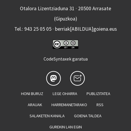
Otalora Lizentziaduna 31 · 20500 Arrasate
(Gipuzkoa)
Tel.: 943 25 05 05 · berriak[ABILDUA]goiena.eus
CodeSyntaxek garatua
HONI BURUZ
LEGE OHARRA
PUBLIZITATEA
ARAUAK
HARREMANETARAKO
RSS
SALAKETEN KANALA
GOIENA TALDEA
GUREKIN LAN EGIN