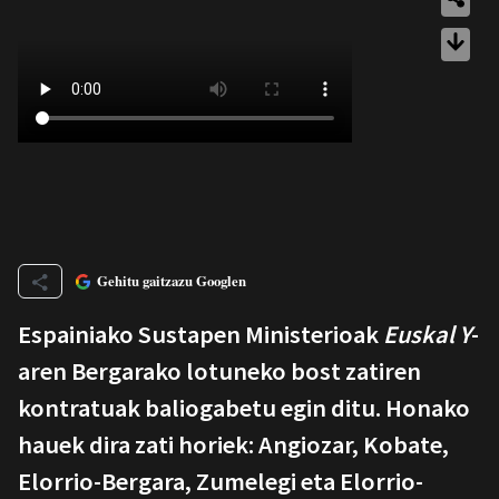
Gehitu gaitzazu Googlen
Espainiako Sustapen Ministerioak
Euskal Y
-
aren Bergarako lotuneko bost zatiren
kontratuak baliogabetu egin ditu. Honako
hauek dira zati horiek: Angiozar, Kobate,
Elorrio-Bergara, Zumelegi eta Elorrio-