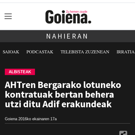
NAHIERAN
SAIOAK
PODCASTAK
TELEBISTA ZUZENEAN
IRRATI
ALBISTEAK
AHTren Bergarako lotuneko
kontratuak bertan behera
utzi ditu Adif erakundeak
Goiena
2016ko ekainaren 17a