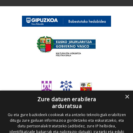
×
Zure datuen erabilera
arduratsua
Gu eta gure bazkideek cookieak eta antzeko teknologiak erabiltzen
ditugu zure gailuan informazioa gordetzeko eta eskuratzeko, eta
datu pertsonalak tratatzeko (adibidez, zure IP helbidea,
identifikatzaile bakarrak eta nabigazio-datuak), iragarki eta eduki