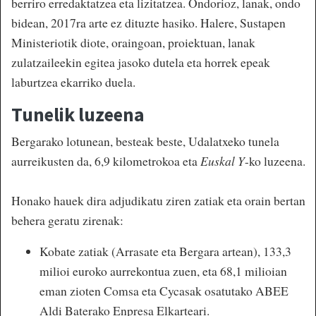
berriro erredaktatzea eta lizitatzea. Ondorioz, lanak, ondo
bidean, 2017ra arte ez dituzte hasiko. Halere, Sustapen
Ministeriotik diote, oraingoan, proiektuan, lanak
zulatzaileekin egitea jasoko dutela eta horrek epeak
laburtzea ekarriko duela.
Tunelik luzeena
Bergarako lotunean, besteak beste, Udalatxeko tunela
aurreikusten da, 6,9 kilometrokoa eta
Euskal Y
-ko luzeena.
Honako hauek dira adjudikatu ziren zatiak eta orain bertan
behera geratu zirenak:
Kobate zatiak (Arrasate eta Bergara artean), 133,3
milioi euroko aurrekontua zuen, eta 68,1 milioian
eman zioten Comsa eta Cycasak osatutako ABEE
Aldi Baterako Enpresa Elkarteari.