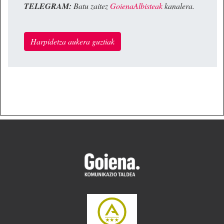
TELEGRAM:
Batu zaitez
GoienaAlbisteak
kanalera.
Harpidetza aukera guztiak