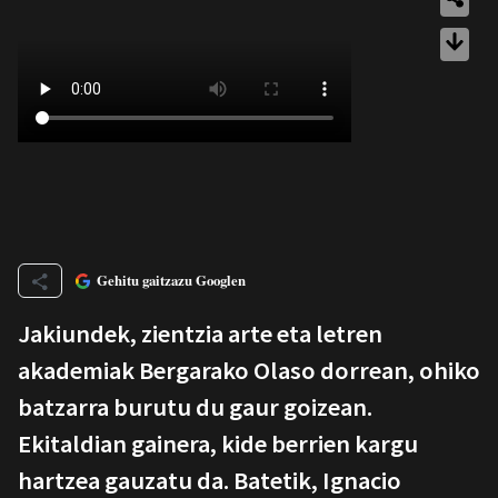
Gehitu gaitzazu Googlen
Jakiundek, zientzia arte eta letren
akademiak Bergarako Olaso dorrean, ohiko
batzarra burutu du gaur goizean.
Ekitaldian gainera, kide berrien kargu
hartzea gauzatu da. Batetik, Ignacio