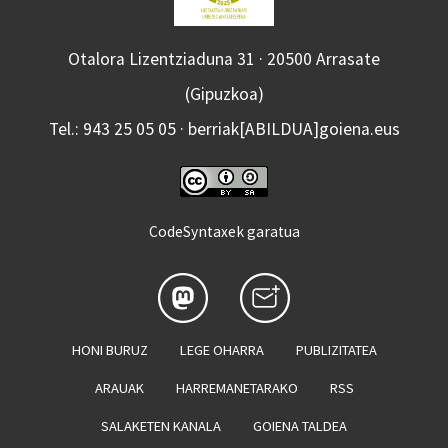
Otalora Lizentziaduna 31 · 20500 Arrasate
(Gipuzkoa)
Tel.: 943 25 05 05 · berriak[ABILDUA]goiena.eus
CodeSyntaxek garatua
HONI BURUZ
LEGE OHARRA
PUBLIZITATEA
ARAUAK
HARREMANETARAKO
RSS
SALAKETEN KANALA
GOIENA TALDEA