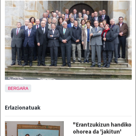
BERGARA
Erlazionatuak
"Erantzukizun handiko
ohorea da 'jakitun'