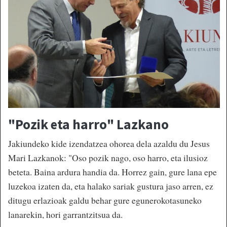
"Pozik eta harro" Lazkano
Jakiundeko kide izendatzea ohorea dela azaldu du Jesus
Mari Lazkanok: "Oso pozik nago, oso harro, eta ilusioz
beteta. Baina ardura handia da. Horrez gain, gure lana epe
luzekoa izaten da, eta halako sariak gustura jaso arren, ez
ditugu erlazioak galdu behar gure egunerokotasuneko
lanarekin, hori garrantzitsua da.