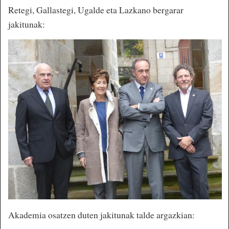
Retegi, Gallastegi, Ugalde eta Lazkano bergarar
jakitunak:
Akademia osatzen duten jakitunak talde argazkian: