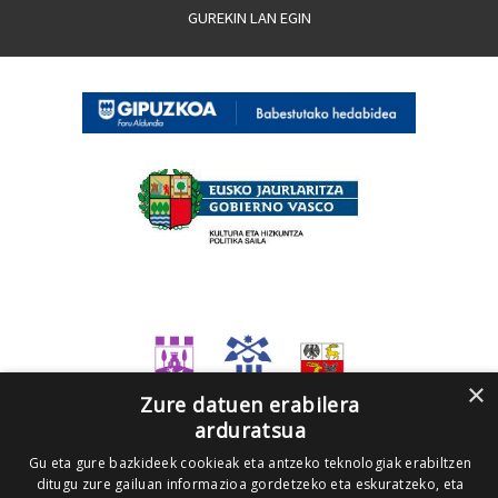
GUREKIN LAN EGIN
×
Zure datuen erabilera
arduratsua
Gu eta gure bazkideek cookieak eta antzeko teknologiak erabiltzen
ditugu zure gailuan informazioa gordetzeko eta eskuratzeko, eta