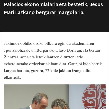
Palacios ekonomialaria eta bestetik, Jesus
Mari Lazkano bergarar margolaria.
Jakiundek ohiko osoko bilkura egin du akademiaren
egoitza ofizialean, Bergarako Olaso Dorrean, eta bertan
Zientzia, artea eta letrak lantzen dituzten, arlo
ezberdinetako ordezkariak batu dira. Gaur, bi kide berrik
kargua hartuta, guztira, 72 kide jakitun izango ditu
elkarteak.