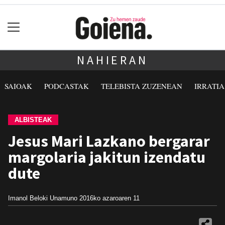
NAHIERAN
SAIOAK
PODCASTAK
TELEBISTA ZUZENEAN
IRRATI
ALBISTEAK
Jesus Mari Lazkano bergarar
margolaria jakitun izendatu
dute
Imanol Beloki Unamuno
2016ko azaroaren 11