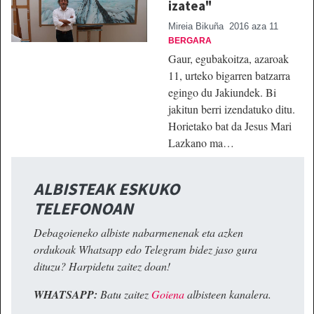
izatea"
Mireia Bikuña
2016 aza 11
BERGARA
Gaur, egubakoitza, azaroak
11, urteko bigarren batzarra
egingo du Jakiundek. Bi
jakitun berri izendatuko ditu.
Horietako bat da Jesus Mari
Lazkano ma…
ALBISTEAK ESKUKO
TELEFONOAN
Debagoieneko albiste nabarmenenak eta azken
ordukoak Whatsapp edo Telegram bidez jaso gura
dituzu? Harpidetu zaitez doan!
WHATSAPP:
Batu zaitez
Goiena
albisteen kanalera.