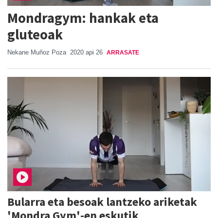
Mondragym: hankak eta
gluteoak
Nekane Muñoz Poza
2020 api 26
ARRASATE
Bularra eta besoak lantzeko ariketak
'Mondra Gym'-en eskutik