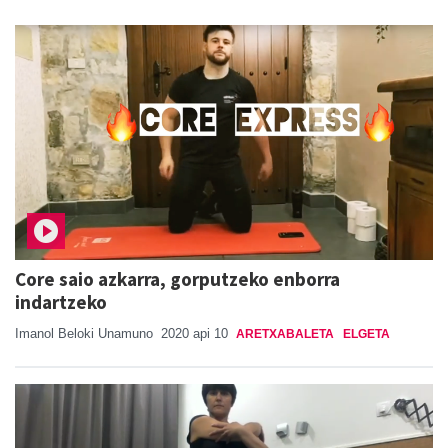
Core saio azkarra, gorputzeko enborra
indartzeko
Imanol Beloki Unamuno
2020 api 10
ARETXABALETA
ELGETA