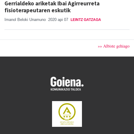
Gerrialdeko ariketak Ibai Agirreurreta
fisioterapeutaren eskutik
Imanol Beloki Unamuno
2020 api 07
LEINTZ GATZAGA
»» Albiste gehiago