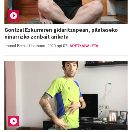
Gontzal Ezkurraren gidaritzapean, pilateseko
oinarrizko zenbait ariketa
Imanol Beloki Unamuno
2020 api 07
ARETXABALETA