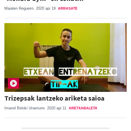
Maialen Regueiro
2020 api 19
ARRASATE
Trizepsak lantzeko ariketa saioa
Imanol Beloki Unamuno
2020 api 11
ARETXABALETA