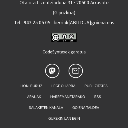
Otalora Lizentziaduna 31 · 20500 Arrasate
(Gipuzkoa)
Tel.: 943 25 05 05 · berriak[ABILDUA]goiena.eus
CodeSyntaxek garatua
HONI BURUZ
LEGE OHARRA
PUBLIZITATEA
ARAUAK
HARREMANETARAKO
RSS
SALAKETEN KANALA
GOIENA TALDEA
GUREKIN LAN EGIN