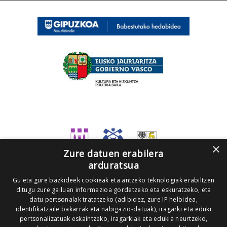
×
Zure datuen erabilera
arduratsua
Gu eta gure bazkideek cookieak eta antzeko teknologiak erabiltzen
ditugu zure gailuan informazioa gordetzeko eta eskuratzeko, eta
datu pertsonalak tratatzeko (adibidez, zure IP helbidea,
identifikatzaile bakarrak eta nabigazio-datuak), iragarki eta eduki
pertsonalizatuak eskaintzeko, iragarkiak eta edukia neurtzeko,