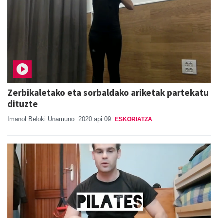
Zerbikaletako eta sorbaldako ariketak partekatu
dituzte
Imanol Beloki Unamuno
2020 api 09
ESKORIATZA