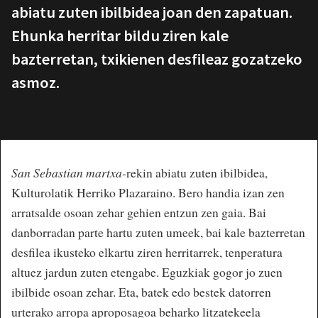
abiatu zuten ibilbidea joan den zapatuan.
Ehunka herritar bildu ziren kale
bazterretan, txikienen desfileaz gozatzeko
asmoz.
San Sebastian martxa
-rekin abiatu zuten ibilbidea,
Kulturolatik Herriko Plazaraino.
Bero handia izan zen
arratsalde osoan zehar gehien entzun zen gaia. Bai
danborradan parte hartu zuten umeek, bai kale bazterretan
desfilea ikusteko elkartu ziren herritarrek, tenperatura
altuez jardun zuten etengabe. Eguzkiak gogor jo zuen
ibilbide osoan zehar. Eta, batek edo bestek datorren
urterako arropa aproposagoa beharko litzatekeela