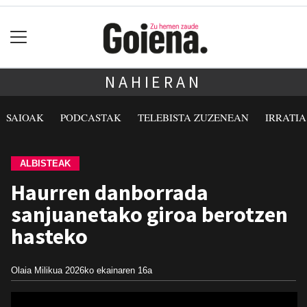
NAHIERAN
SAIOAK
PODCASTAK
TELEBISTA ZUZENEAN
IRRATI
ALBISTEAK
Haurren danborrada
sanjuanetako giroa berotzen
hasteko
Olaia Milikua
2026ko ekainaren 16a