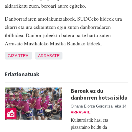
aldarrikatu zuen, beroari aurre egiteko.
Danborradaren antolakuntzakoek
, SUDCeko kideek ura
ekarri eta ura eskaintzen egin zuten danborradaren
ibilbidea. Danbor-joleekin batera parte hartu zuten
Arrasate Musikaleko Musika Bandako kideek.
GIZARTEA
ARRASATE
Erlazionatuak
Beroak ez du
danborren hotsa isildu
Oihana Elorza Gorostiza
eka 14
ARRASATE
Kulturolatik hasi eta
plazaraino heldu da