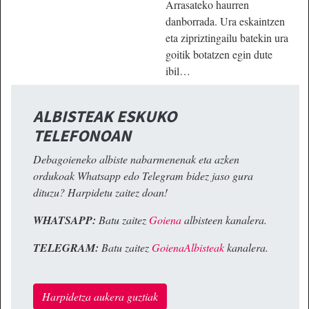
Arrasateko haurren
danborrada. Ura eskaintzen
eta zipriztingailu batekin ura
goitik botatzen egin dute
ibil…
ALBISTEAK ESKUKO
TELEFONOAN
Debagoieneko albiste nabarmenenak eta azken
ordukoak Whatsapp edo Telegram bidez jaso gura
dituzu? Harpidetu zaitez doan!
WHATSAPP:
Batu zaitez
Goiena
albisteen kanalera.
TELEGRAM:
Batu zaitez
GoienaAlbisteak
kanalera.
Harpidetza aukera guztiak