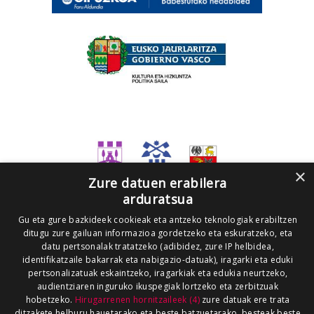
×
Zure datuen erabilera
arduratsua
Gu eta gure bazkideek cookieak eta antzeko teknologiak erabiltzen
ditugu zure gailuan informazioa gordetzeko eta eskuratzeko, eta
datu pertsonalak tratatzeko (adibidez, zure IP helbidea,
identifikatzaile bakarrak eta nabigazio-datuak), iragarki eta eduki
pertsonalizatuak eskaintzeko, iragarkiak eta edukia neurtzeko,
audientziaren inguruko ikuspegiak lortzeko eta zerbitzuak
hobetzeko.
Hirugarrenen hornitzaileek (4)
zure datuak ere trata
ditzakete helburu hauetarako eta beste batzuetarako, besteak beste