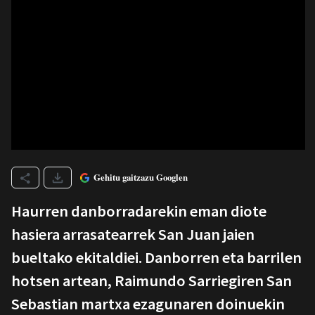
Gehitu gaitzazu Googlen
Haurren danborradarekin eman diote
hasiera arrasatearrek San Juan jaien
bueltako ekitaldiei. Danborren eta barrilen
hotsen artean, Raimundo Sarriegiren San
Sebastian martxa ezagunaren doinuekin