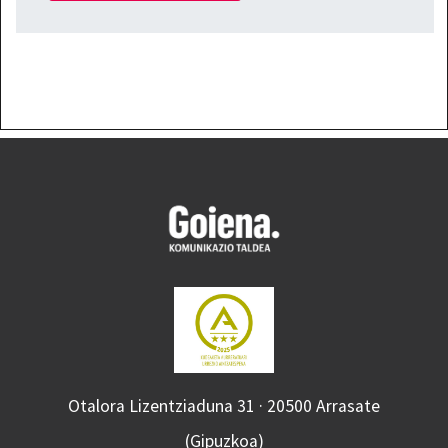
Otalora Lizentziaduna 31 · 20500 Arrasate
(Gipuzkoa)