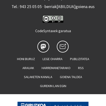
Tel.: 943 25 05 05 · berriak[ABILDUA]goiena.eus
CodeSyntaxek garatua
HONI BURUZ
LEGE OHARRA
PUBLIZITATEA
ARAUAK
HARREMANETARAKO
RSS
SALAKETEN KANALA
GOIENA TALDEA
GUREKIN LAN EGIN