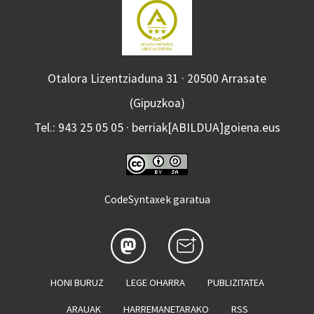
Otalora Lizentziaduna 31 · 20500 Arrasate
(Gipuzkoa)
Tel.: 943 25 05 05 · berriak[ABILDUA]goiena.eus
CodeSyntaxek garatua
HONI BURUZ
LEGE OHARRA
PUBLIZITATEA
ARAUAK
HARREMANETARAKO
RSS