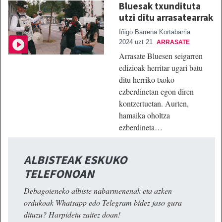
Bluesak txundituta
utzi ditu arrasatearrak
Iñigo Barrena Kortabarria
2024 uzt 21
ARRASATE
Arrasate Bluesen seigarren
edizioak herritar ugari batu
ditu herriko txoko
ezberdinetan egon diren
kontzertuetan. Aurten,
hamaika oholtza
ezberdineta…
ALBISTEAK ESKUKO
TELEFONOAN
Debagoieneko albiste nabarmenenak eta azken
ordukoak Whatsapp edo Telegram bidez jaso gura
dituzu? Harpidetu zaitez doan!