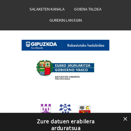
SALAKETEN KANALA
GOIENA TALDEA
GUREKIN LAN EGIN
×
Zure datuen erabilera
arduratsua