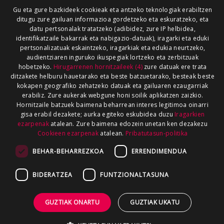
Gu eta gure bazkideek cookieak eta antzeko teknologiak erabiltzen
ditugu zure gailuan informazioa gordetzeko eta eskuratzeko, eta
datu pertsonalak tratatzeko (adibidez, zure IP helbidea,
identifikatzaile bakarrak eta nabigazio-datuak), iragarki eta eduki
pertsonalizatuak eskaintzeko, iragarkiak eta edukia neurtzeko,
audientziaren inguruko ikuspegiak lortzeko eta zerbitzuak
hobetzeko.
Hirugarrenen hornitzaileek (4)
zure datuak ere trata
ditzakete helburu hauetarako eta beste batzuetarako, besteak beste
kokapen geografiko zehatzeko datuak eta gailuaren ezaugarriak
erabiliz. Zure aukerak webgune honi soilik aplikatzen zaizkio.
Hornitzaile batzuek baimena beharrean interes legitimoa oinarri
gisa erabil dezakete; aurka egiteko eskubidea duzu
Iragarkien
ezarpenak
atalean. Zure baimena edozein unetan ken dezakezu
Cookieen ezarpenak
atalean.
Pribatutasun-politika
BEHAR-BEHARREZKOA
ERRENDIMENDUA
BIDERATZEA
FUNTZIONALTASUNA
GUZTIAK ONARTU
GUZTIAK UKATU