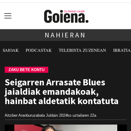
NAHIERAN
SAIOAK
PODCASTAK
TELEBISTA ZUZENEAN
IRRATI
ZAKU BETE KONTU
Seigarren Arrasate Blues
jaialdiak emandakoak,
hainbat aldetatik kontatuta
Aitziber Aranburuzabala Juldain
2024ko uztailaren 22a