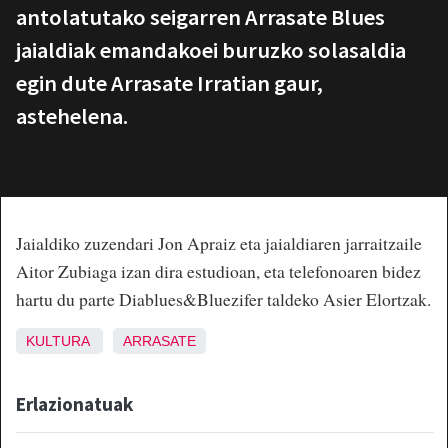
antolatutako seigarren Arrasate Blues
jaialdiak emandakoei buruzko solasaldia
egin dute Arrasate Irratian gaur,
astehelena.
Jaialdiko zuzendari Jon Apraiz eta jaialdiaren jarraitzaile
Aitor Zubiaga izan dira estudioan, eta telefonoaren bidez
hartu du parte Diablues&Bluezifer taldeko Asier Elortzak.
KULTURA
ARRASATE
Erlazionatuak