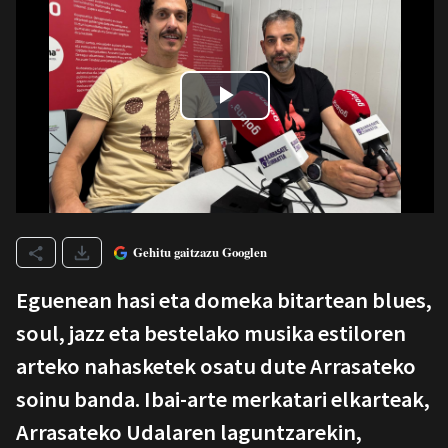
Gehitu gaitzazu Googlen
Eguenean hasi eta domeka bitartean blues,
soul, jazz eta bestelako musika estiloren
arteko nahasketek osatu dute Arrasateko
soinu banda. Ibai-arte merkatari elkarteak,
Arrasateko Udalaren laguntzarekin,