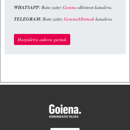
WHATSAPP:
Batu zaitez
Goiena
albisteen kanalera.
TELEGRAM:
Batu zaitez
GoienaAlbisteak
kanalera.
Harpidetza aukera guztiak